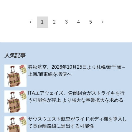
1
2
3
4
5
人気記事
春秋航空、2026年10月25日より札幌/新千歳～
上海/浦東線を増便へ
ITAエアウェイズ、労働組合がストライキを行
う可能性が浮上 より強大な事業拡大を求める
サウスウエスト航空がワイドボディ機を導入し
て長距離路線に進出する可能性