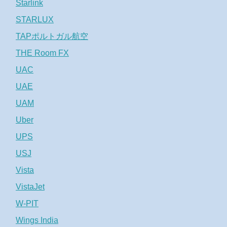
Starlink
STARLUX
TAPポルトガル航空
THE Room FX
UAC
UAE
UAM
Uber
UPS
USJ
Vista
VistaJet
W-PIT
Wings India