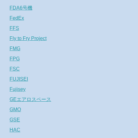
FDA6号機
FedEx
FFS
Fly to Fry Project
FMG
FPG
FSC
FUJISEI
Fujisey
GEエアロスペース
GMO
GSE
HAC