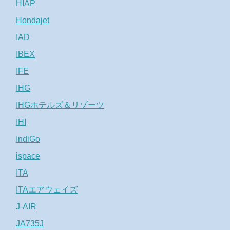
HIAP
Hondajet
IAD
IBEX
IFE
IHG
IHGホテルズ＆リゾーツ
IHI
IndiGo
ispace
ITA
ITAエアウェイズ
J-AIR
JA735J