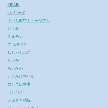
ZIPAIR
αシリーズ
あいち航空ミュージアム
お土産
くまモン
ご当地ベア
ししゃもねこ
たいが
ちいかわ
どこかにマイル
のと里山空港
はとバス
ふるさと納税