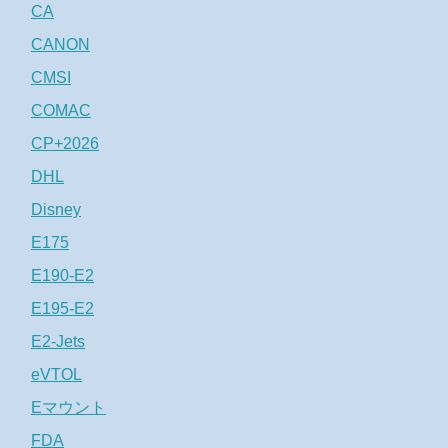
CA
CANON
CMSI
COMAC
CP+2026
DHL
Disney
E175
E190-E2
E195-E2
E2-Jets
eVTOL
Eマウント
FDA