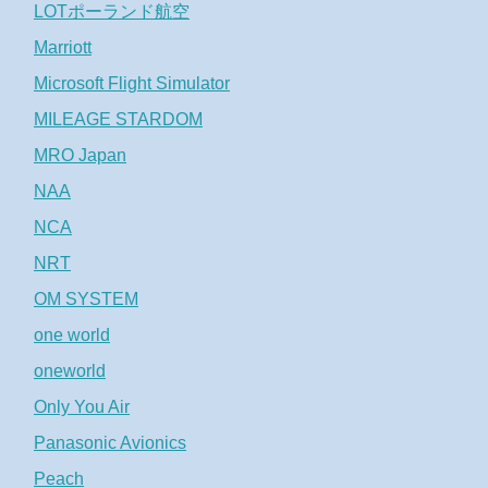
LOTポーランド航空
Marriott
Microsoft Flight Simulator
MILEAGE STARDOM
MRO Japan
NAA
NCA
NRT
OM SYSTEM
one world
oneworld
Only You Air
Panasonic Avionics
Peach