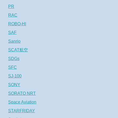
PR
RAC
ROBO-HI
SAF
Sanrio
SCAT航空
SDGs
SFC
SJ-100
SONY
SORATO NRT
Space Aviation
STARFRIDAY