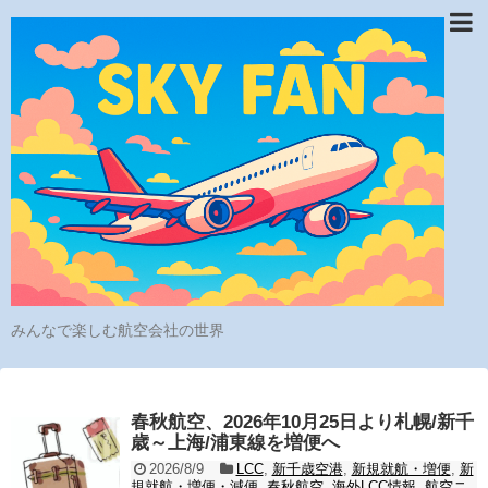
みんなで楽しむ航空会社の世界
春秋航空、2026年10月25日より札幌/新千
歳～上海/浦東線を増便へ
2026/8/9
LCC
,
新千歳空港
,
新規就航・増便
,
新
規就航・増便・減便
,
春秋航空
,
海外LCC情報
,
航空ニ