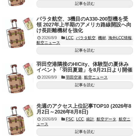
記事を読む
パラタ航空、3機目のA330-200型機を受
領 2027年上半期のアメリカ路線開設へ向
け長距離機材を強化
2026/8/9
LCC
,
パラタ航空
,
機材
,
海外LCC情報
,
航空ニュース
記事を読む
羽田空港隣接のHICity、体験型の夏休み
イベント「羽田夏遊」を8月21日より開催
2026/8/9
羽田空港
,
航空ニュース
記事を読む
先週のアクセス上位記事TOP10 (2026年8
月2日～2026年8月8日)
2026/8/9
FSC
,
LCC
,
統計
,
航空データ
,
航空ニ
ュース
記事を読む