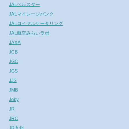
JALベルスター
JALマイレージバンク
JALロイヤルケータリング
JAL航空みらいラボ
JAXA
JCB
JGC
JGS
JJS
JMB
Joby
JR
JRC
JR九州