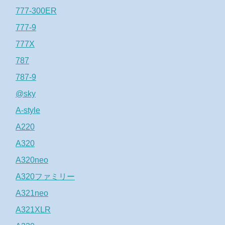
777-300ER
777-9
777X
787
787-9
@sky
A-style
A220
A320
A320neo
A320ファミリー
A321neo
A321XLR