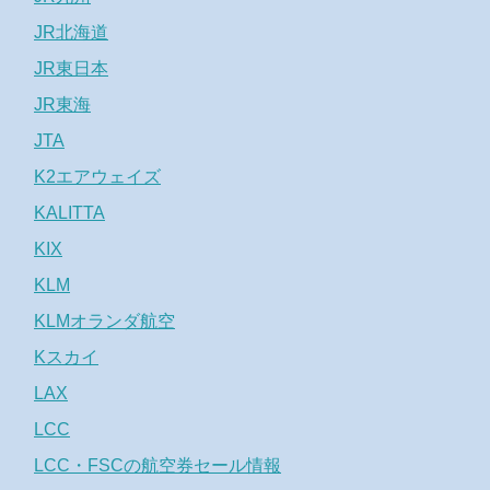
JR北海道
JR東日本
JR東海
JTA
K2エアウェイズ
KALITTA
KIX
KLM
KLMオランダ航空
Kスカイ
LAX
LCC
LCC・FSCの航空券セール情報