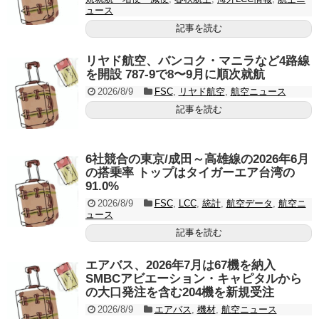
ュース
記事を読む
リヤド航空、バンコク・マニラなど4路線
を開設 787-9で8〜9月に順次就航
2026/8/9
FSC
,
リヤド航空
,
航空ニュース
記事を読む
6社競合の東京/成田～高雄線の2026年6月
の搭乗率 トップはタイガーエア台湾の
91.0%
2026/8/9
FSC
,
LCC
,
統計
,
航空データ
,
航空ニ
ュース
記事を読む
エアバス、2026年7月は67機を納入
SMBCアビエーション・キャピタルから
の大口発注を含む204機を新規受注
2026/8/9
エアバス
,
機材
,
航空ニュース