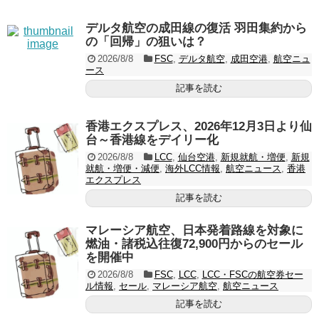
デルタ航空の成田線の復活 羽田集約から
の「回帰」の狙いは？
2026/8/8
FSC
,
デルタ航空
,
成田空港
,
航空ニュ
ース
記事を読む
香港エクスプレス、2026年12月3日より仙
台～香港線をデイリー化
2026/8/8
LCC
,
仙台空港
,
新規就航・増便
,
新規
就航・増便・減便
,
海外LCC情報
,
航空ニュース
,
香港
エクスプレス
記事を読む
マレーシア航空、日本発着路線を対象に
燃油・諸税込往復72,900円からのセール
を開催中
2026/8/8
FSC
,
LCC
,
LCC・FSCの航空券セー
ル情報
,
セール
,
マレーシア航空
,
航空ニュース
記事を読む