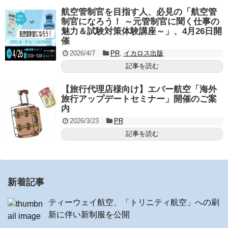
航空管制官を目指す人、必見の「航空管
制官になろう！ ～元管制官に聞く仕事の
魅力＆試験対策体験講座～」、4月26日開
催
2026/4/7
PR
,
イカロス出版
記事を読む
【旅行代理店様向け】エバー航空「海外
旅行アップデートセミナー」開催のご案
内
2026/3/23
PR
記事を読む
新着記事
ティーウェイ航空、「トリニティ航空」への刷
新に伴い新制服を公開