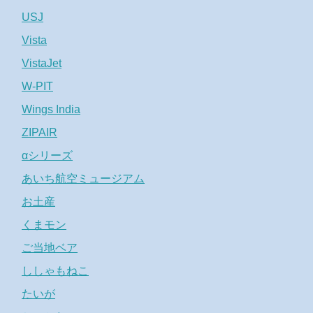
USJ
Vista
VistaJet
W-PIT
Wings India
ZIPAIR
αシリーズ
あいち航空ミュージアム
お土産
くまモン
ご当地ベア
ししゃもねこ
たいが