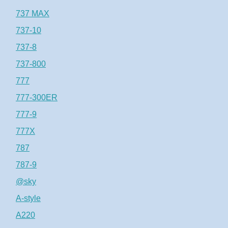
737 MAX
737-10
737-8
737-800
777
777-300ER
777-9
777X
787
787-9
@sky
A-style
A220