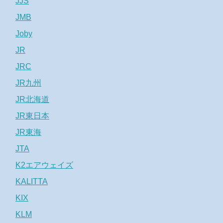
JJS
JMB
Joby
JR
JRC
JR九州
JR北海道
JR東日本
JR東海
JTA
K2エアウェイズ
KALITTA
KIX
KLM