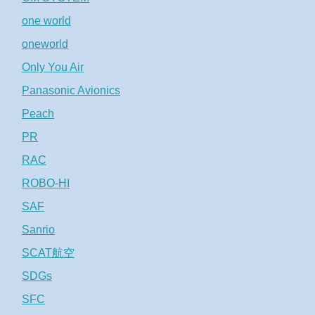
one world
oneworld
Only You Air
Panasonic Avionics
Peach
PR
RAC
ROBO-HI
SAF
Sanrio
SCAT航空
SDGs
SFC