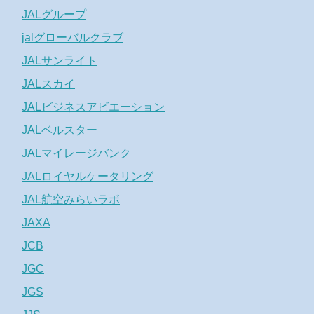
JALグループ
jalグローバルクラブ
JALサンライト
JALスカイ
JALビジネスアビエーション
JALベルスター
JALマイレージバンク
JALロイヤルケータリング
JAL航空みらいラボ
JAXA
JCB
JGC
JGS