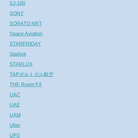
SJ-100
SONY
SORATO NRT
Space Aviation
STARFRIDAY
Starlink
STARLUX
TAPポルトガル航空
THE Room FX
UAC
UAE
UAM
Uber
UPS