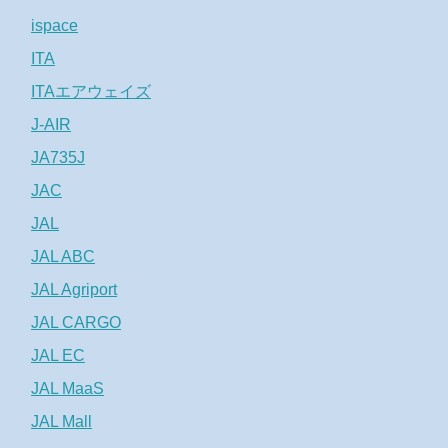
ispace
ITA
ITAエアウェイズ
J-AIR
JA735J
JAC
JAL
JAL ABC
JAL Agriport
JAL CARGO
JAL EC
JAL MaaS
JAL Mall