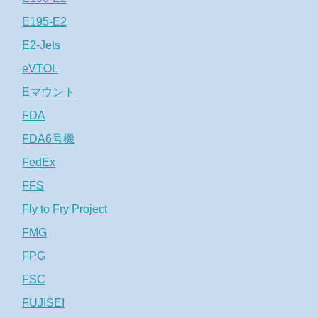
E195-E2
E2-Jets
eVTOL
Eマウント
FDA
FDA6号機
FedEx
FFS
Fly to Fry Project
FMG
FPG
FSC
FUJISEI