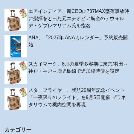
エアインディア、新CEOに737MAX墜落事故時
に指揮をとった元エチオピア航空のテウォル
デ・ゲブレマリアム氏を指名
ANA、「2027年 ANAカレンダー」予約販売開
始
スカイマーク、8月の夏季多客期に東京/羽田～
神戸・神戸～鹿児島線で追加臨時便を設定
スターフライヤー、就航20周年記念イベント
「一夜限りのフライト」を9月5日開催 プラネ
タリウムで機内空間を再現
カテゴリー