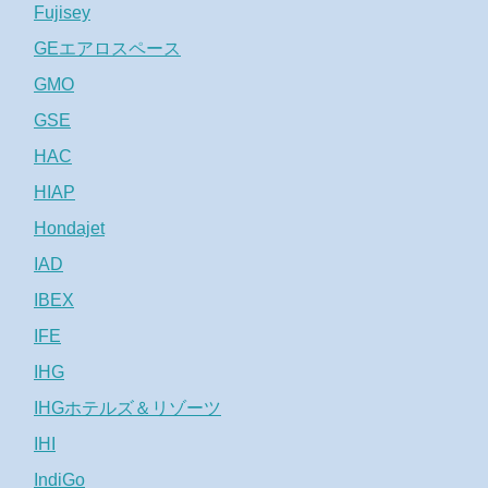
Fujisey
GEエアロスペース
GMO
GSE
HAC
HIAP
Hondajet
IAD
IBEX
IFE
IHG
IHGホテルズ＆リゾーツ
IHI
IndiGo