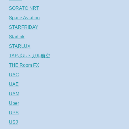
SORATO NRT
Space Aviation
STARFRIDAY
Starlink
STARLUX
TAPポルトガル航空
THE Room FX
UAC
UAE
UAM
Uber
UPS
USJ