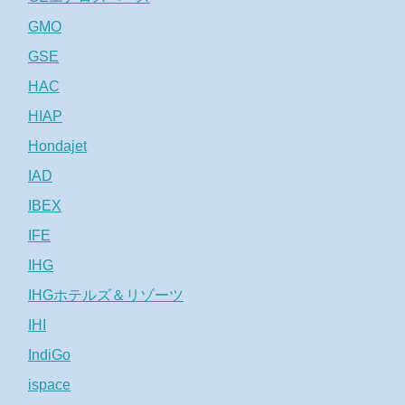
GMO
GSE
HAC
HIAP
Hondajet
IAD
IBEX
IFE
IHG
IHGホテルズ＆リゾーツ
IHI
IndiGo
ispace