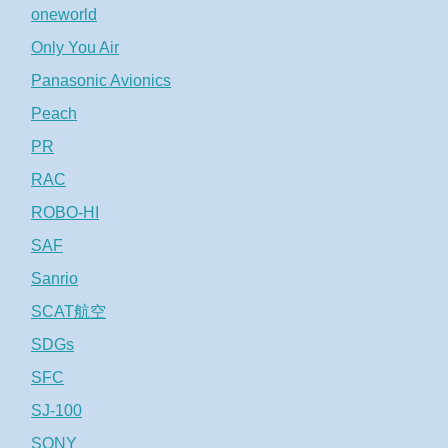
oneworld
Only You Air
Panasonic Avionics
Peach
PR
RAC
ROBO-HI
SAF
Sanrio
SCAT航空
SDGs
SFC
SJ-100
SONY