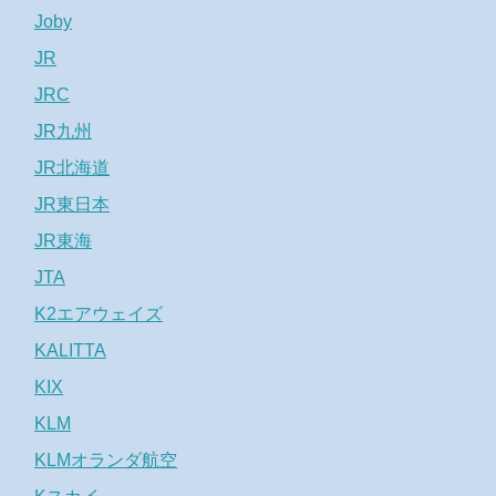
Joby
JR
JRC
JR九州
JR北海道
JR東日本
JR東海
JTA
K2エアウェイズ
KALITTA
KIX
KLM
KLMオランダ航空