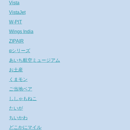
Vista
VistaJet
W-PIT
Wings India
ZIPAIR
αシリーズ
あいち航空ミュージアム
お土産
くまモン
ご当地ベア
ししゃもねこ
たいが
ちいかわ
どこかにマイル