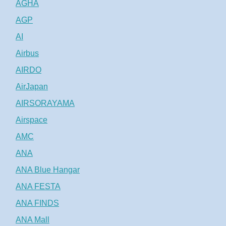
AGHA
AGP
AI
Airbus
AIRDO
AirJapan
AIRSORAYAMA
Airspace
AMC
ANA
ANA Blue Hangar
ANA FESTA
ANA FINDS
ANA Mall