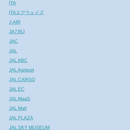
ITA
ITAエアウェイズ
J-AIR
JA735J
JAC
JAL
JAL ABC
JAL Agriport
JAL CARGO
JAL EC
JAL MaaS
JAL Mall
JAL PLAZA
JAL SKY MUSEUM