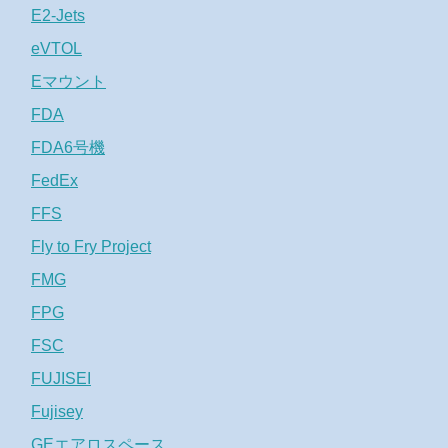
E2-Jets
eVTOL
Eマウント
FDA
FDA6号機
FedEx
FFS
Fly to Fry Project
FMG
FPG
FSC
FUJISEI
Fujisey
GEエアロスペース