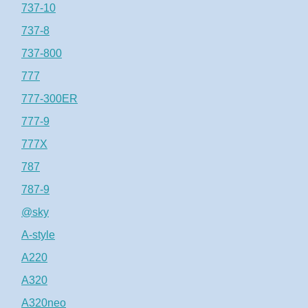
737-10
737-8
737-800
777
777-300ER
777-9
777X
787
787-9
@sky
A-style
A220
A320
A320neo