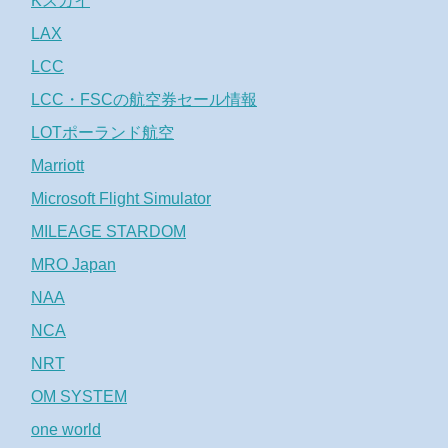
Kスカイ
LAX
LCC
LCC・FSCの航空券セール情報
LOTポーランド航空
Marriott
Microsoft Flight Simulator
MILEAGE STARDOM
MRO Japan
NAA
NCA
NRT
OM SYSTEM
one world