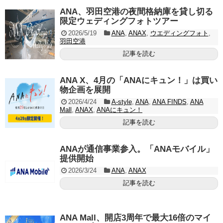
ANA、羽田空港の夜間格納庫を貸し切る
限定ウェディングフォトツアー
2026/5/19
ANA
,
ANAX
,
ウエディングフォト
,
羽田空港
記事を読む
ANA X、4月の「ANAにキュン！」は買い
物企画を展開
2026/4/24
A-style
,
ANA
,
ANA FINDS
,
ANA
Mall
,
ANAX
,
ANAにキュン！
記事を読む
ANAが通信事業参入。「ANAモバイル」
提供開始
2026/3/24
ANA
,
ANAX
記事を読む
ANA Mall、開店3周年で最大16倍のマイ