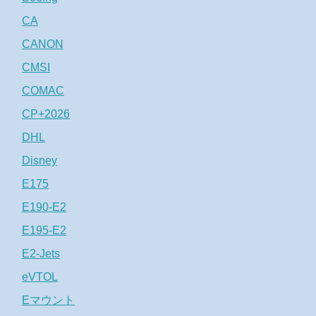
CA
CANON
CMSI
COMAC
CP+2026
DHL
Disney
E175
E190-E2
E195-E2
E2-Jets
eVTOL
Eマウント