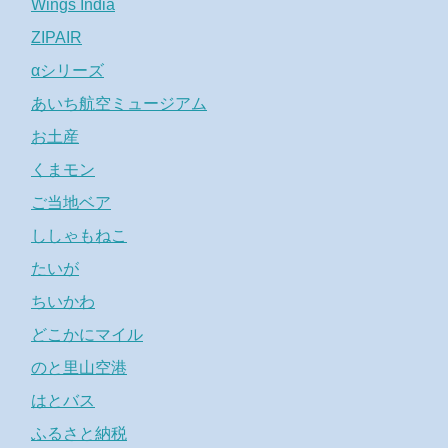
Wings India
ZIPAIR
αシリーズ
あいち航空ミュージアム
お土産
くまモン
ご当地ベア
ししゃもねこ
たいが
ちいかわ
どこかにマイル
のと里山空港
はとバス
ふるさと納税