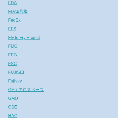
FDA
FDA6号機
FedEx
FFS
Fly to Fry Project
FMG
FPG
FSC
FUJISEI
Fujisey
GEエアロスペース
GMO
GSE
HAC