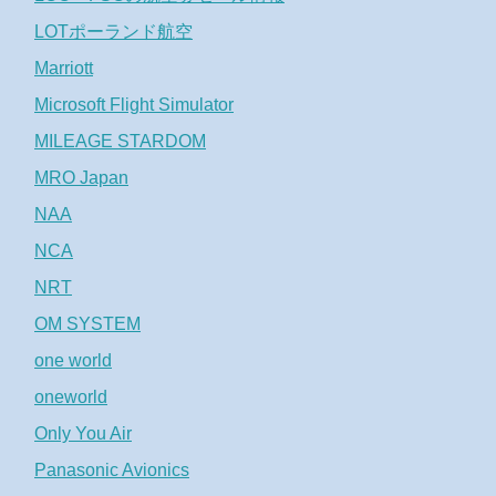
LOTポーランド航空
Marriott
Microsoft Flight Simulator
MILEAGE STARDOM
MRO Japan
NAA
NCA
NRT
OM SYSTEM
one world
oneworld
Only You Air
Panasonic Avionics