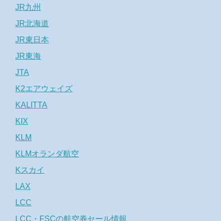
JR九州
JR北海道
JR東日本
JR東海
JTA
K2エアウェイズ
KALITTA
KIX
KLM
KLMオランダ航空
Kスカイ
LAX
LCC
LCC・FSCの航空券セール情報