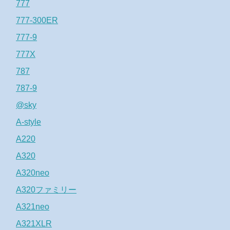
777
777-300ER
777-9
777X
787
787-9
@sky
A-style
A220
A320
A320neo
A320ファミリー
A321neo
A321XLR