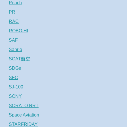
Peach
PR
RAC
ROBO-HI
SAF
Sanrio
SCAT航空
SDGs
SFC
SJ-100
SONY
SORATO NRT
Space Aviation
STARFRIDAY