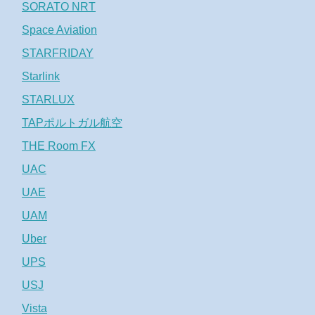
SORATO NRT
Space Aviation
STARFRIDAY
Starlink
STARLUX
TAPポルトガル航空
THE Room FX
UAC
UAE
UAM
Uber
UPS
USJ
Vista