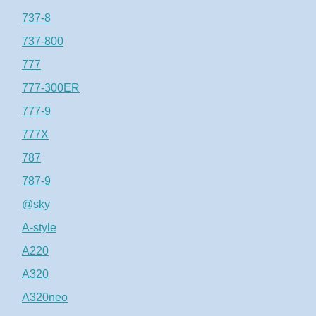
737-8
737-800
777
777-300ER
777-9
777X
787
787-9
@sky
A-style
A220
A320
A320neo