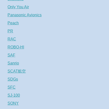
Only You Air
Panasonic Avionics
Peach
PR
RAC
ROBO-HI
SAF
Sanrio
SCAT航空
SDGs
SFC
SJ-100
SONY