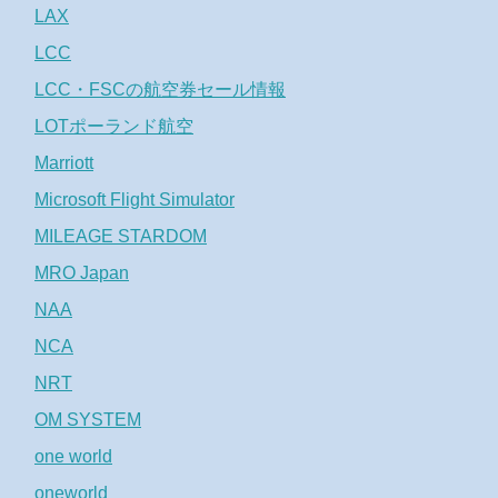
LAX
LCC
LCC・FSCの航空券セール情報
LOTポーランド航空
Marriott
Microsoft Flight Simulator
MILEAGE STARDOM
MRO Japan
NAA
NCA
NRT
OM SYSTEM
one world
oneworld