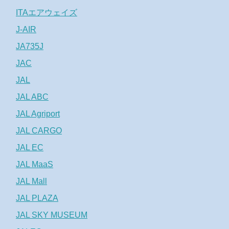
ITAエアウェイズ
J-AIR
JA735J
JAC
JAL
JAL ABC
JAL Agriport
JAL CARGO
JAL EC
JAL MaaS
JAL Mall
JAL PLAZA
JAL SKY MUSEUM