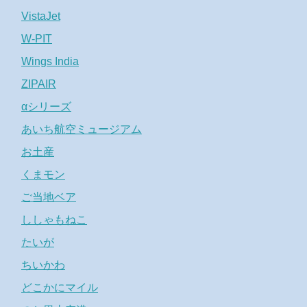
VistaJet
W-PIT
Wings India
ZIPAIR
αシリーズ
あいち航空ミュージアム
お土産
くまモン
ご当地ベア
ししゃもねこ
たいが
ちいかわ
どこかにマイル