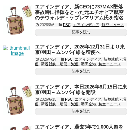
エアインディア、新CEOに737MAX墜落
事故時に指揮をとった元エチオピア航空
のテウォルデ・ゲブレマリアム氏を指名
2026/8/6
FSC
,
エアインディア
,
航空ニュース
記事を読む
エアインディア、2026年12月31日より東
京/羽田～ムンバイ線を増便へ
2026/7/24
FSC
,
エアインディア
,
新規就航・増
便
,
新規就航・増便・減便
,
羽田空港
,
航空ニュース
記事を読む
エアインディア、本日2026年6月15日に東
京/羽田～ムンバイ線を開設
2026/6/15
FSC
,
エアインディア
,
新規就航・増
便
,
新規就航・増便・減便
,
羽田空港
,
航空ニュース
記事を読む
エアインディア、過去3年で1,000人超を