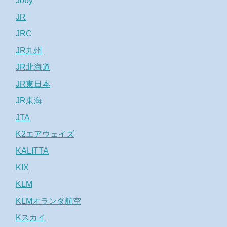
Joby
JR
JRC
JR九州
JR北海道
JR東日本
JR東海
JTA
K2エアウェイズ
KALITTA
KIX
KLM
KLMオランダ航空
Kスカイ