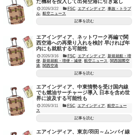
た機材を投入して出発空港に引き返し
2026/3/22
FSC
,
エアインディア
,
事故・トラブ
ル
,
航空ニュース
記事を読む
エアインディア、ネットワーク再編で関
西空港への再乗り入れを検討 早ければ年
内にも就航する可能性
2026/3/16
FSC
,
エアインディア
,
新規就航・増
便
,
新規就航・増便・減便
,
航空ニュース
,
関西国際空
港
,
関西空港
記事を読む
エアインディア、中東情勢を受け国内線
でも燃油サーチャージ導入 日本を含め世
界に波及する可能性も
2026/3/11
FSC
,
エアインディア
,
航空ニュー
ス
記事を読む
エアインディア、東京/羽田～ムンバイ線