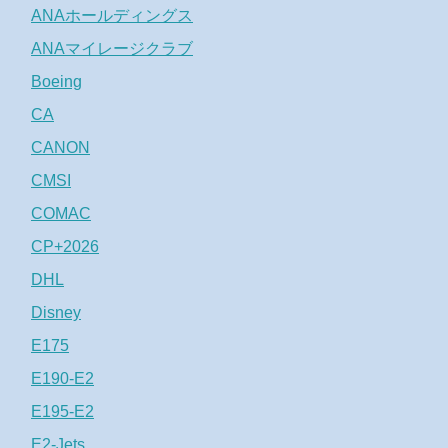
ANAホールディングス
ANAマイレージクラブ
Boeing
CA
CANON
CMSI
COMAC
CP+2026
DHL
Disney
E175
E190-E2
E195-E2
E2-Jets