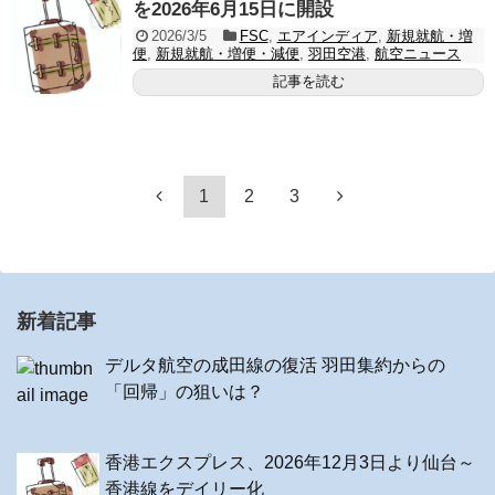
を2026年6月15日に開設
2026/3/5
FSC
,
エアインディア
,
新規就航・増
便
,
新規就航・増便・減便
,
羽田空港
,
航空ニュース
記事を読む
1
2
3
新着記事
デルタ航空の成田線の復活 羽田集約からの
「回帰」の狙いは？
香港エクスプレス、2026年12月3日より仙台～
香港線をデイリー化