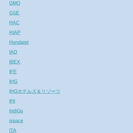
GMO
GSE
HAC
HIAP
Hondajet
IAD
IBEX
IFE
IHG
IHGホテルズ＆リゾーツ
IHI
IndiGo
ispace
ITA