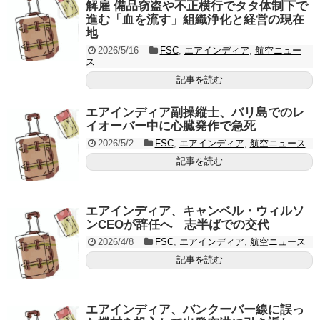
解雇 備品窃盗や不正横行でタタ体制下で
進む「血を流す」組織浄化と経営の現在
地
2026/5/16
FSC
,
エアインディア
,
航空ニュー
ス
記事を読む
エアインディア副操縦士、バリ島でのレ
イオーバー中に心臓発作で急死
2026/5/2
FSC
,
エアインディア
,
航空ニュース
記事を読む
エアインディア、キャンベル・ウィルソ
ンCEOが辞任へ 志半ばでの交代
2026/4/8
FSC
,
エアインディア
,
航空ニュース
記事を読む
エアインディア、バンクーバー線に誤っ