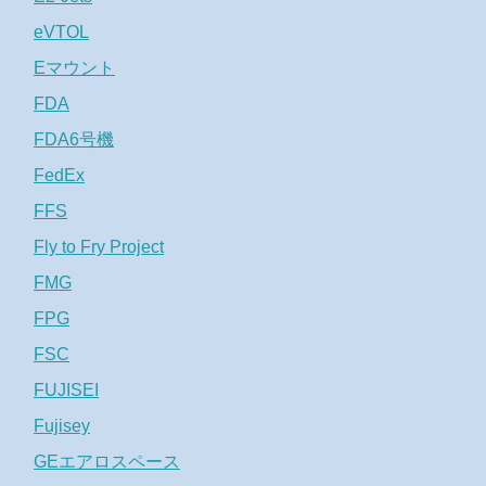
eVTOL
Eマウント
FDA
FDA6号機
FedEx
FFS
Fly to Fry Project
FMG
FPG
FSC
FUJISEI
Fujisey
GEエアロスペース