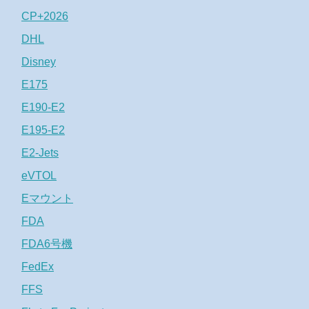
CP+2026
DHL
Disney
E175
E190-E2
E195-E2
E2-Jets
eVTOL
Eマウント
FDA
FDA6号機
FedEx
FFS