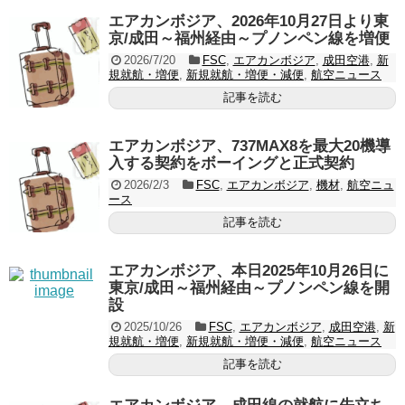
エアカンボジア、2026年10月27日より東
京/成田～福州経由～プノンペン線を増便
2026/7/20
FSC
,
エアカンボジア
,
成田空港
,
新
規就航・増便
,
新規就航・増便・減便
,
航空ニュース
記事を読む
エアカンボジア、737MAX8を最大20機導
入する契約をボーイングと正式契約
2026/2/3
FSC
,
エアカンボジア
,
機材
,
航空ニュ
ース
記事を読む
エアカンボジア、本日2025年10月26日に
東京/成田～福州経由～プノンペン線を開
設
2025/10/26
FSC
,
エアカンボジア
,
成田空港
,
新
規就航・増便
,
新規就航・増便・減便
,
航空ニュース
記事を読む