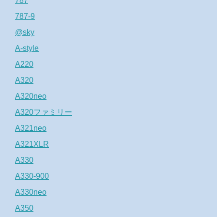
787
787-9
@sky
A-style
A220
A320
A320neo
A320ファミリー
A321neo
A321XLR
A330
A330-900
A330neo
A350