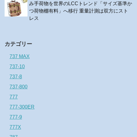
み手荷物を世界のLCCトレンド「サイズ基準か
つ荷物棚有料」へ移行 重量計測は双方にスト
レス
カテゴリー
737 MAX
737-10
737-8
737-800
777
777-300ER
777-9
777X