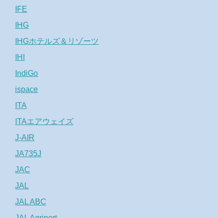
IFE
IHG
IHGホテルズ＆リゾーツ
IHI
IndiGo
ispace
ITA
ITAエアウェイズ
J-AIR
JA735J
JAC
JAL
JAL ABC
JAL Agriport