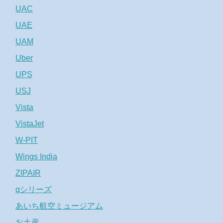
UAC
UAE
UAM
Uber
UPS
USJ
Vista
VistaJet
W-PIT
Wings India
ZIPAIR
αシリーズ
あいち航空ミュージアム
お土産