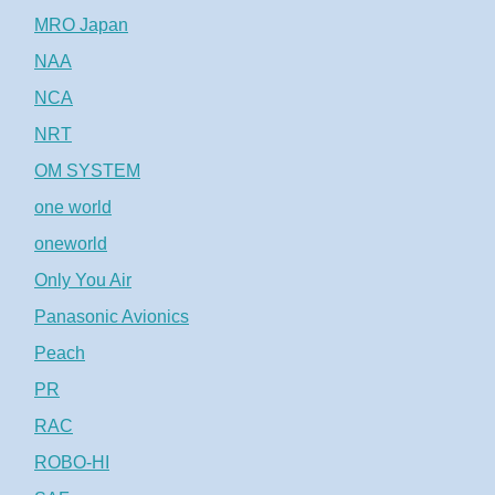
MRO Japan
NAA
NCA
NRT
OM SYSTEM
one world
oneworld
Only You Air
Panasonic Avionics
Peach
PR
RAC
ROBO-HI