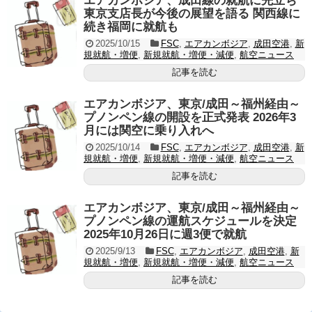
エアカンボジア、成田線の就航に先立ち
東京支店長が今後の展望を語る 関西線に
続き福岡に就航も
2025/10/15
FSC
,
エアカンボジア
,
成田空港
,
新
規就航・増便
,
新規就航・増便・減便
,
航空ニュース
記事を読む
エアカンボジア、東京/成田～福州経由～
プノンペン線の開設を正式発表 2026年3
月には関空に乗り入れへ
2025/10/14
FSC
,
エアカンボジア
,
成田空港
,
新
規就航・増便
,
新規就航・増便・減便
,
航空ニュース
記事を読む
エアカンボジア、東京/成田～福州経由～
プノンペン線の運航スケジュールを決定
2025年10月26日に週3便で就航
2025/9/13
FSC
,
エアカンボジア
,
成田空港
,
新
規就航・増便
,
新規就航・増便・減便
,
航空ニュース
記事を読む