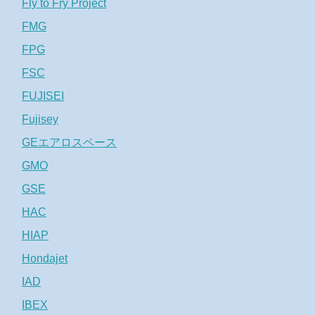
Fly to Fry Project
FMG
FPG
FSC
FUJISEI
Fujisey
GEエアロスペース
GMO
GSE
HAC
HIAP
Hondajet
IAD
IBEX