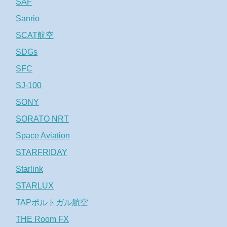
SAF
Sanrio
SCAT航空
SDGs
SFC
SJ-100
SONY
SORATO NRT
Space Aviation
STARFRIDAY
Starlink
STARLUX
TAPポルトガル航空
THE Room FX