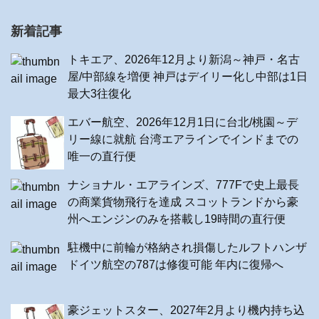
新着記事
トキエア、2026年12月より新潟～神戸・名古
屋/中部線を増便 神戸はデイリー化し中部は1日
最大3往復化
エバー航空、2026年12月1日に台北/桃園～デ
リー線に就航 台湾エアラインでインドまでの
唯一の直行便
ナショナル・エアラインズ、777Fで史上最長
の商業貨物飛行を達成 スコットランドから豪
州へエンジンのみを搭載し19時間の直行便
駐機中に前輪が格納され損傷したルフトハンザ
ドイツ航空の787は修復可能 年内に復帰へ
豪ジェットスター、2027年2月より機内持ち込