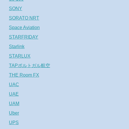
SONY
SORATO NRT
Space Aviation
STARFRIDAY
Starlink
STARLUX
TAPポルトガル航空
THE Room FX
UAC
UAE
UAM
Uber
UPS