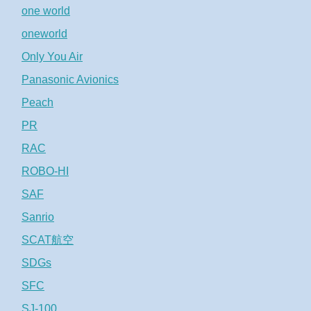
one world
oneworld
Only You Air
Panasonic Avionics
Peach
PR
RAC
ROBO-HI
SAF
Sanrio
SCAT航空
SDGs
SFC
SJ-100