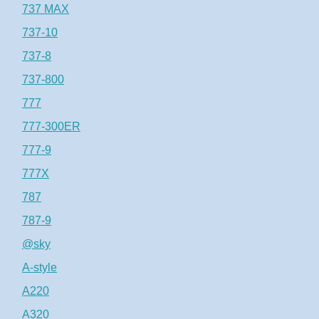
737 MAX
737-10
737-8
737-800
777
777-300ER
777-9
777X
787
787-9
@sky
A-style
A220
A320