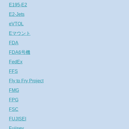
E195-E2
E2-Jets
eVTOL
Eマウント
FDA
FDA6号機
FedEx
FFS
Fly to Fry Project
FMG
FPG
FSC
FUJISEI
Fujisey