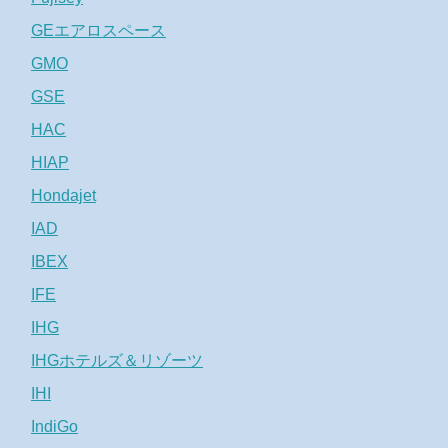
GEエアロスペース
GMO
GSE
HAC
HIAP
Hondajet
IAD
IBEX
IFE
IHG
IHGホテルズ＆リゾーツ
IHI
IndiGo