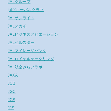
JALグループ
jalグローバルクラブ
JALサンライト
JALスカイ
JALビジネスアビエーション
JALベルスター
JALマイレージバンク
JALロイヤルケータリング
JAL航空みらいラボ
JAXA
JCB
JGC
JGS
JJS