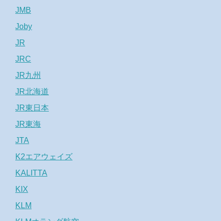
JMB
Joby
JR
JRC
JR九州
JR北海道
JR東日本
JR東海
JTA
K2エアウェイズ
KALITTA
KIX
KLM