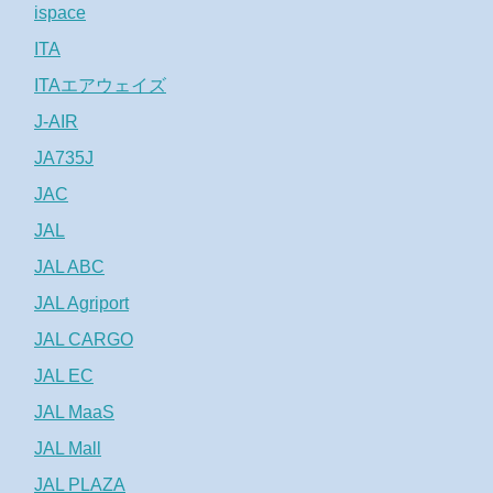
ispace
ITA
ITAエアウェイズ
J-AIR
JA735J
JAC
JAL
JAL ABC
JAL Agriport
JAL CARGO
JAL EC
JAL MaaS
JAL Mall
JAL PLAZA