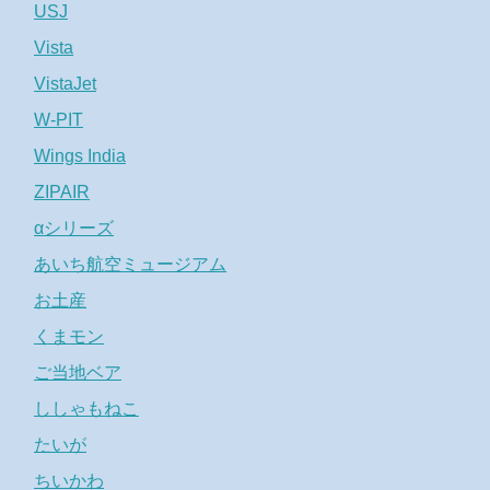
USJ
Vista
VistaJet
W-PIT
Wings India
ZIPAIR
αシリーズ
あいち航空ミュージアム
お土産
くまモン
ご当地ベア
ししゃもねこ
たいが
ちいかわ