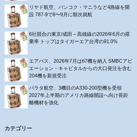
リヤド航空、バンコク・マニラなど4路線を開
設 787-9で8〜9月に順次就航
6社競合の東京/成田～高雄線の2026年6月の搭
乗率 トップはタイガーエア台湾の91.0%
エアバス、2026年7月は67機を納入 SMBCアビ
エーション・キャピタルからの大口発注を含む
204機を新規受注
パラタ航空、3機目のA330-200型機を受領
2027年上半期のアメリカ路線開設へ向け長距
離機材を強化
カテゴリー