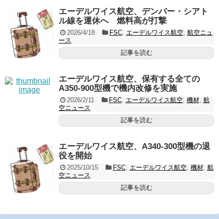
エーデルワイス航空、デンバー・シアト
ル線を運休へ 燃料高が打撃
2026/4/18
FSC
,
エーデルワイス航空
,
航空ニュ
ース
記事を読む
エーデルワイス航空、保有する全ての
A350-900型機で機内改修を実施
2026/2/11
FSC
,
エーデルワイス航空
,
機材
,
航
空ニュース
記事を読む
エーデルワイス航空、A340-300型機の退
役を開始
2025/10/15
FSC
,
エーデルワイス航空
,
機材
,
航
空ニュース
記事を読む