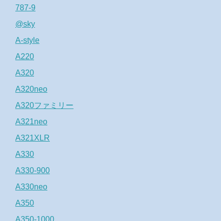
787-9
@sky
A-style
A220
A320
A320neo
A320ファミリー
A321neo
A321XLR
A330
A330-900
A330neo
A350
A350-1000