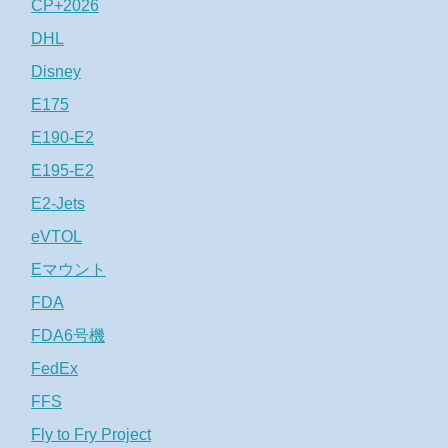
CP+2026
DHL
Disney
E175
E190-E2
E195-E2
E2-Jets
eVTOL
Eマウント
FDA
FDA6号機
FedEx
FFS
Fly to Fry Project