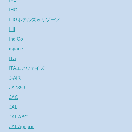
IFE
IHG
IHGホテルズ＆リゾーツ
IHI
IndiGo
ispace
ITA
ITAエアウェイズ
J-AIR
JA735J
JAC
JAL
JAL ABC
JAL Agriport