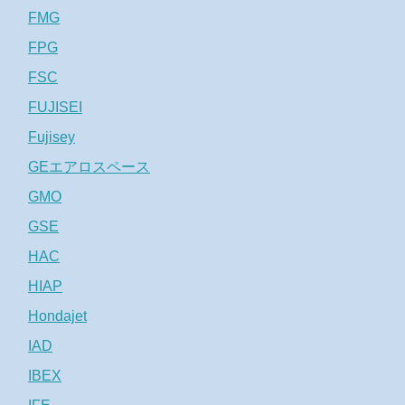
FMG
FPG
FSC
FUJISEI
Fujisey
GEエアロスペース
GMO
GSE
HAC
HIAP
Hondajet
IAD
IBEX