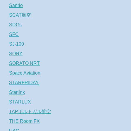
Sanrio
SCAT航空
SDGs
SFC
SJ-100
SONY
SORATO NRT
Space Aviation
STARFRIDAY
Starlink
STARLUX
TAPポルトガル航空
THE Room FX
UAC