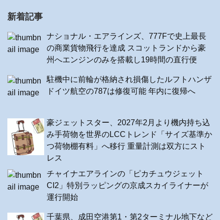
新着記事
ナショナル・エアラインズ、777Fで史上最長
の商業貨物飛行を達成 スコットランドから豪
州へエンジンのみを搭載し19時間の直行便
駐機中に前輪が格納され損傷したルフトハンザ
ドイツ航空の787は修復可能 年内に復帰へ
豪ジェットスター、2027年2月より機内持ち込
み手荷物を世界のLCCトレンド「サイズ基準か
つ荷物棚有料」へ移行 重量計測は双方にスト
レス
チャイナエアラインの「ピカチュウジェット
CI2」特別ラッピングの京成スカイライナーが
運行開始
千葉県、成田空港第1・第2ターミナル地下など