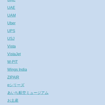
UAE
UAM
Uber
UPS
USJ
Vista
VistaJet
W-PIT
Wings India
ZIPAIR
αシリーズ
あいち航空ミュージアム
お土産