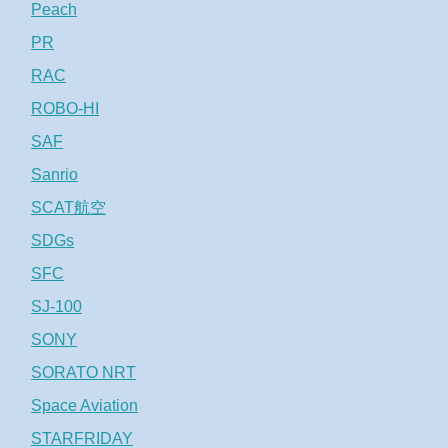
Peach
PR
RAC
ROBO-HI
SAF
Sanrio
SCAT航空
SDGs
SFC
SJ-100
SONY
SORATO NRT
Space Aviation
STARFRIDAY