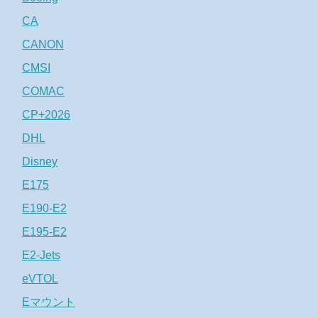
CA
CANON
CMSI
COMAC
CP+2026
DHL
Disney
E175
E190-E2
E195-E2
E2-Jets
eVTOL
Eマウント