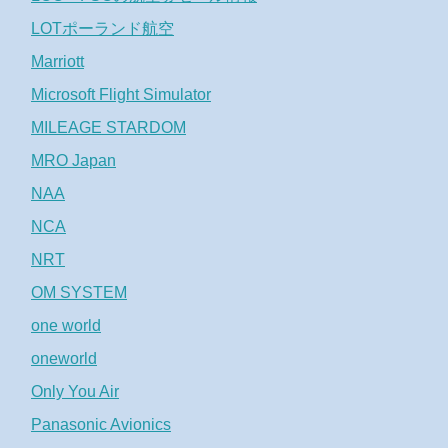
LOTポーランド航空
Marriott
Microsoft Flight Simulator
MILEAGE STARDOM
MRO Japan
NAA
NCA
NRT
OM SYSTEM
one world
oneworld
Only You Air
Panasonic Avionics