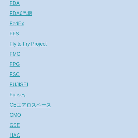
FDA
FDA6号機
FedEx
FFS
Fly to Fry Project
FMG
FPG
FSC
FUJISEI
Fujisey
GEエアロスペース
GMO
GSE
HAC