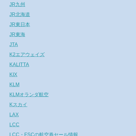
JR九州
JR北海道
JR東日本
JR東海
JTA
K2エアウェイズ
KALITTA
KIX
KLM
KLMオランダ航空
Kスカイ
LAX
LCC
LCC・FSCの航空券セール情報