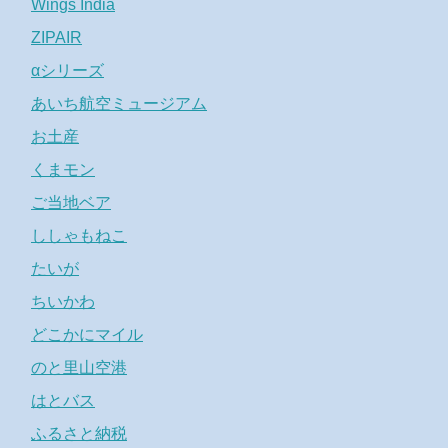
Wings India
ZIPAIR
αシリーズ
あいち航空ミュージアム
お土産
くまモン
ご当地ベア
ししゃもねこ
たいが
ちいかわ
どこかにマイル
のと里山空港
はとバス
ふるさと納税