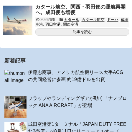
カタール航空、関西・羽田便の運航再開
へ。成田便も増便
2026/6/8
カタール
,
カタール航空
,
ドーハ
,
成田
空港
,
羽田空港
,
関西空港
記事を読む
新着記事
伊藤忠商事、アメリカ航空機リース大手ACG
の共同経営に参画 約19億ドルを出資
フラップやランディングギアが動く「ナノブロ
ック ANA AIRCRAFT」が登場
成田空港第1ターミナル「JAPAN DUTY FREE
北2売店」が8月11日にリニューアルオープ