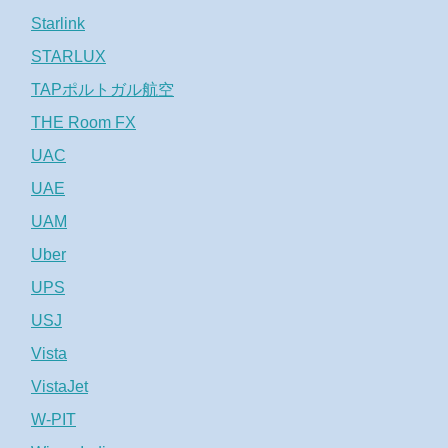
Starlink
STARLUX
TAPポルトガル航空
THE Room FX
UAC
UAE
UAM
Uber
UPS
USJ
Vista
VistaJet
W-PIT