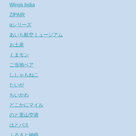
Wings India
ZIPAIR
αシリーズ
あいち航空ミュージアム
お土産
くまモン
ご当地ベア
ししゃもねこ
たいが
ちいかわ
どこかにマイル
のと里山空港
はとバス
ふるさと納税