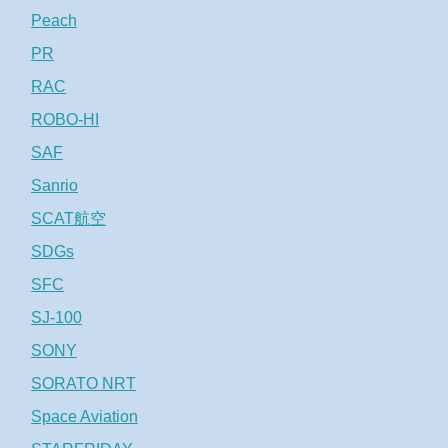
Peach
PR
RAC
ROBO-HI
SAF
Sanrio
SCAT航空
SDGs
SFC
SJ-100
SONY
SORATO NRT
Space Aviation