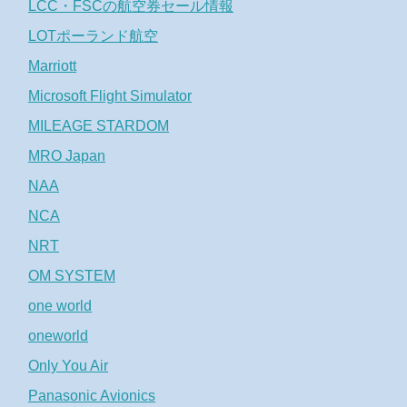
LCC・FSCの航空券セール情報
LOTポーランド航空
Marriott
Microsoft Flight Simulator
MILEAGE STARDOM
MRO Japan
NAA
NCA
NRT
OM SYSTEM
one world
oneworld
Only You Air
Panasonic Avionics