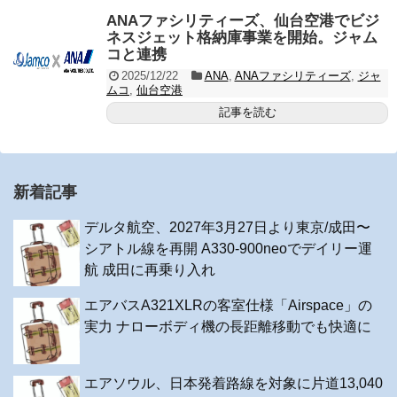
ANAファシリティーズ、仙台空港でビジ
ネスジェット格納庫事業を開始。ジャム
コと連携
2025/12/22
ANA
,
ANAファシリティーズ
,
ジャ
ムコ
,
仙台空港
記事を読む
新着記事
デルタ航空、2027年3月27日より東京/成田〜
シアトル線を再開 A330-900neoでデイリー運
航 成田に再乗り入れ
エアバスA321XLRの客室仕様「Airspace」の
実力 ナローボディ機の長距離移動でも快適に
エアソウル、日本発着路線を対象に片道13,040