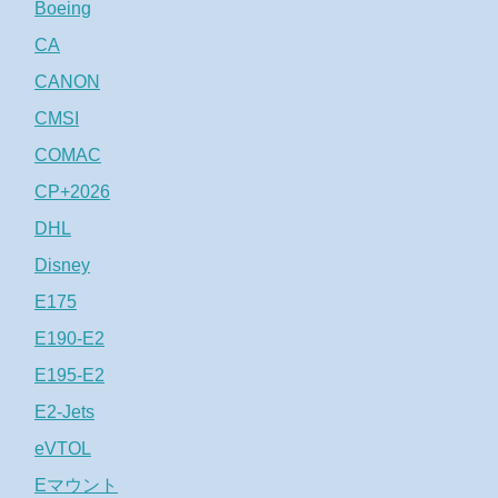
Boeing
CA
CANON
CMSI
COMAC
CP+2026
DHL
Disney
E175
E190-E2
E195-E2
E2-Jets
eVTOL
Eマウント