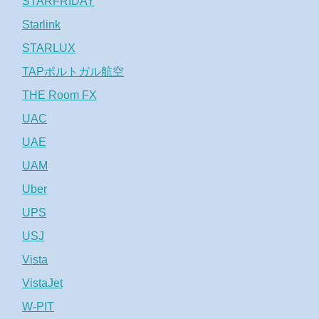
STARFRIDAY
Starlink
STARLUX
TAPポルトガル航空
THE Room FX
UAC
UAE
UAM
Uber
UPS
USJ
Vista
VistaJet
W-PIT