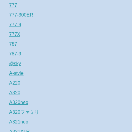
777
777-300ER
777-9
777X
787
787-9
@sky
A-style
A220
A320
A320neo
A320ファミリー
A321neo
A321XLR