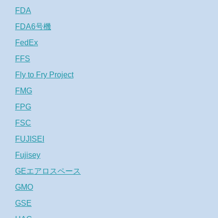
FDA
FDA6号機
FedEx
FFS
Fly to Fry Project
FMG
FPG
FSC
FUJISEI
Fujisey
GEエアロスペース
GMO
GSE