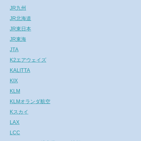
JR九州
JR北海道
JR東日本
JR東海
JTA
K2エアウェイズ
KALITTA
KIX
KLM
KLMオランダ航空
Kスカイ
LAX
LCC