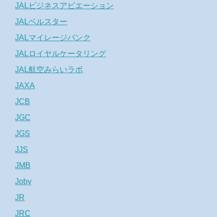
JALビジネスアビエーション
JALベルスター
JALマイレージバンク
JALロイヤルケータリング
JAL航空みらいラボ
JAXA
JCB
JGC
JGS
JJS
JMB
Joby
JR
JRC