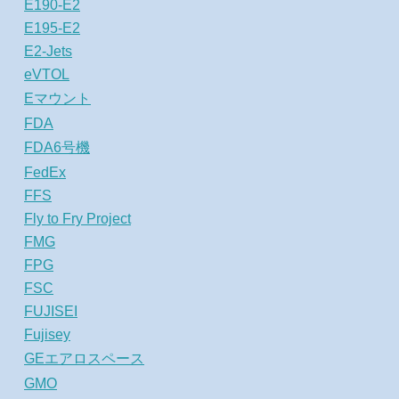
E190-E2
E195-E2
E2-Jets
eVTOL
Eマウント
FDA
FDA6号機
FedEx
FFS
Fly to Fry Project
FMG
FPG
FSC
FUJISEI
Fujisey
GEエアロスペース
GMO