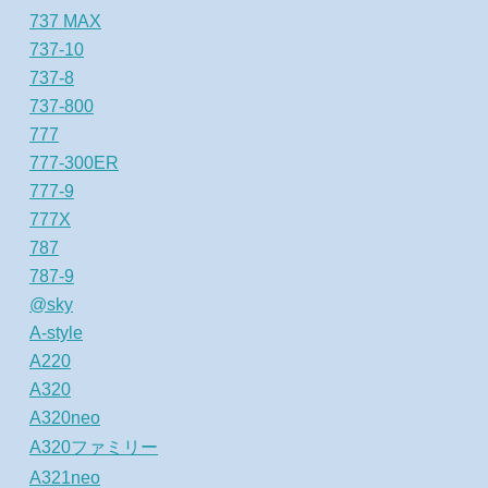
737 MAX
737-10
737-8
737-800
777
777-300ER
777-9
777X
787
787-9
@sky
A-style
A220
A320
A320neo
A320ファミリー
A321neo