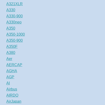
A321XLR
A330
A330-900
A330neo
A350
A350-1000
A350-900
A350F
A380
Aer
AERCAP
AGHA
AGP
AI
Airbus
AIRDO
AirJapan