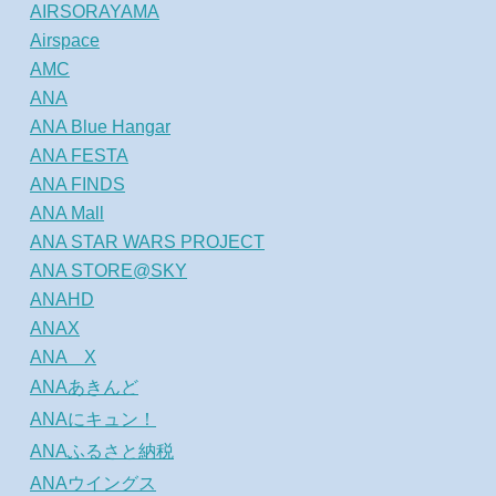
AIRSORAYAMA
Airspace
AMC
ANA
ANA Blue Hangar
ANA FESTA
ANA FINDS
ANA Mall
ANA STAR WARS PROJECT
ANA STORE@SKY
ANAHD
ANAX
ANA X
ANAあきんど
ANAにキュン！
ANAふるさと納税
ANAウイングス