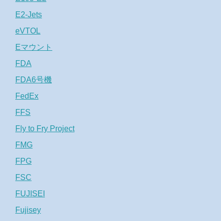
E2-Jets
eVTOL
Eマウント
FDA
FDA6号機
FedEx
FFS
Fly to Fry Project
FMG
FPG
FSC
FUJISEI
Fujisey