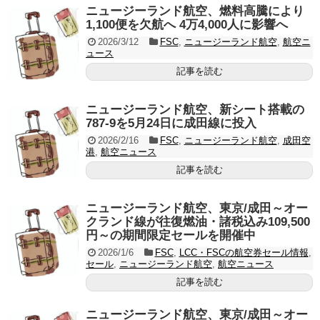
ニュージーランド航空、燃料高騰により
1,100便を欠航へ 4万4,000人に影響へ
2026/3/12
FSC
,
ニュージーランド航空
,
航空ニ
ュース
記事を読む
ニュージーランド航空、新シート搭載の
787-9を5月24日に成田線に投入
2026/2/16
FSC
,
ニュージーランド航空
,
成田空
港
,
航空ニュース
記事を読む
ニュージーランド航空、東京/成田～オー
クランド線が往復燃油・諸税込み109,500
円～の期間限定セールを開催中
2026/1/6
FSC
,
LCC・FSCの航空券セール情報
,
セール
,
ニュージーランド航空
,
航空ニュース
記事を読む
ニュージーランド航空、東京/成田～オー