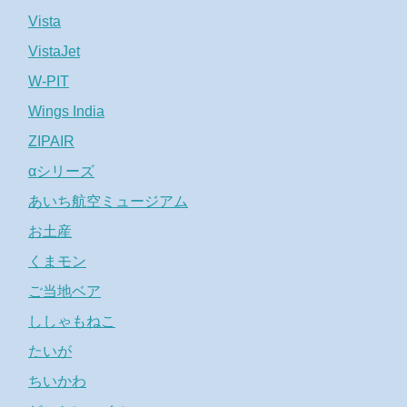
Vista
VistaJet
W-PIT
Wings India
ZIPAIR
αシリーズ
あいち航空ミュージアム
お土産
くまモン
ご当地ベア
ししゃもねこ
たいが
ちいかわ