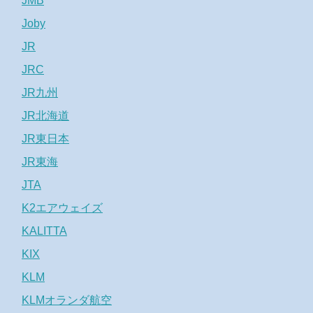
JMB
Joby
JR
JRC
JR九州
JR北海道
JR東日本
JR東海
JTA
K2エアウェイズ
KALITTA
KIX
KLM
KLMオランダ航空