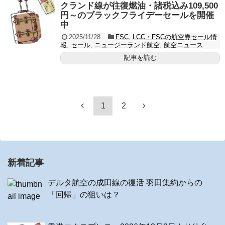
クランド線が往復燃油・諸税込み109,500
円～のブラックフライデーセールを開催
中
2025/11/28
FSC
,
LCC・FSCの航空券セール情
報
,
セール
,
ニュージーランド航空
,
航空ニュース
記事を読む
1
2
新着記事
デルタ航空の成田線の復活 羽田集約からの
「回帰」の狙いは？