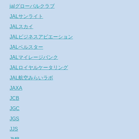
jalグローバルクラブ
JALサンライト
JALスカイ
JALビジネスアビエーション
JALベルスター
JALマイレージバンク
JALロイヤルケータリング
JAL航空みらいラボ
JAXA
JCB
JGC
JGS
JJS