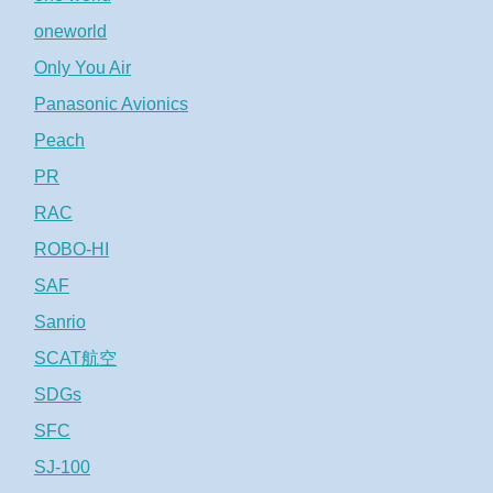
oneworld
Only You Air
Panasonic Avionics
Peach
PR
RAC
ROBO-HI
SAF
Sanrio
SCAT航空
SDGs
SFC
SJ-100