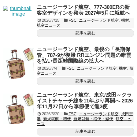
ニュージーランド航空、777-300ERの新
客室デザインを発表 2027年5月に就航へ
2026/7/15
FSC
,
ニュージーランド航空
,
機材
,
航空ニュース
記事を読む
ニュージーランド航空、最後の「長期保
管」787-9が復帰 RRエンジン問題の暗雲
を払い長距離国際線の拡大へ
2026/7/4
FSC
,
ニュージーランド航空
,
機材
,
航
空ニュース
記事を読む
ニュージーランド航空、東京/成田～クラ
イストチャーチ線を11年ぶり再開へ 2026
年11月27日から季節便で週3便
2026/5/20
FSC
,
ニュージーランド航空
,
成田空
港
,
新規就航・増便
,
新規就航・増便・減便
,
航空ニュ
ース
記事を読む