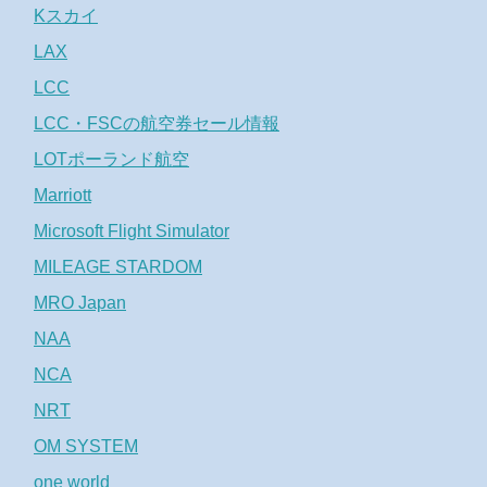
Kスカイ
LAX
LCC
LCC・FSCの航空券セール情報
LOTポーランド航空
Marriott
Microsoft Flight Simulator
MILEAGE STARDOM
MRO Japan
NAA
NCA
NRT
OM SYSTEM
one world