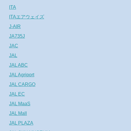
ITA
ITAエアウェイズ
J-AIR
JA735J
JAC
JAL
JAL ABC
JAL Agriport
JAL CARGO
JAL EC
JAL MaaS
JAL Mall
JAL PLAZA