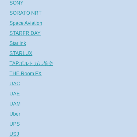
SONY
SORATO NRT
Space Aviation
STARFRIDAY
Starlink
STARLUX
TAPポルトガル航空
THE Room FX
UAC
UAE
UAM
Uber
UPS
USJ