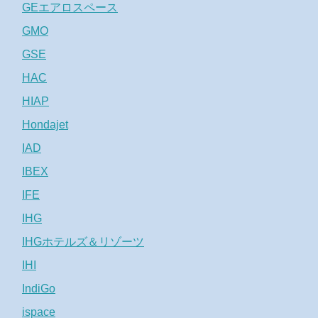
GEエアロスペース
GMO
GSE
HAC
HIAP
Hondajet
IAD
IBEX
IFE
IHG
IHGホテルズ＆リゾーツ
IHI
IndiGo
ispace