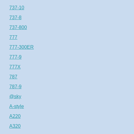
737-10
737-8
737-800
777
777-300ER
777-9
777X
787
787-9
@sky
A-style
A220
A320