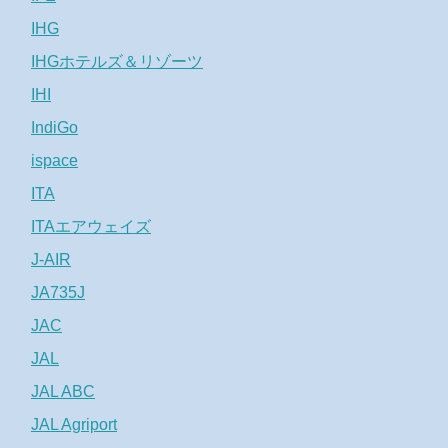
IHG
IHGホテルズ＆リゾーツ
IHI
IndiGo
ispace
ITA
ITAエアウェイズ
J-AIR
JA735J
JAC
JAL
JAL ABC
JAL Agriport