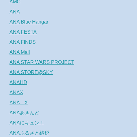
AMC
ANA
ANA Blue Hangar
ANA FESTA
ANA FINDS
ANA Mall
ANA STAR WARS PROJECT
ANA STORE@SKY
ANAHD
ANAX
ANA X
ANAあきんど
ANAにキュン！
ANAふるさと納税