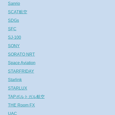
Sanrio
SCAT航空
SDGs
SFC
SJ-100
SONY
SORATO NRT
Space Aviation
STARFRIDAY
Starlink
STARLUX
TAPポルトガル航空
THE Room FX
UAC