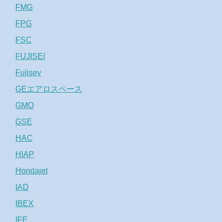
FMG
FPG
FSC
FUJISEI
Fujisey
GEエアロスペース
GMO
GSE
HAC
HIAP
Hondajet
IAD
IBEX
IFE