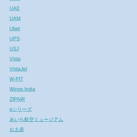
UAE
UAM
Uber
UPS
USJ
Vista
VistaJet
W-PIT
Wings India
ZIPAIR
αシリーズ
あいち航空ミュージアム
お土産