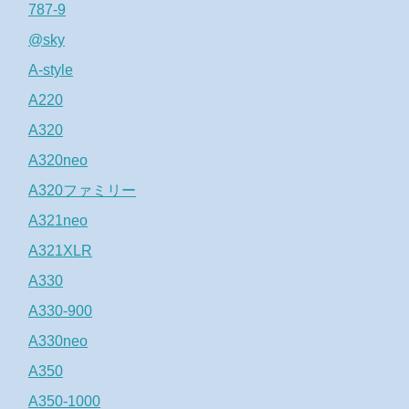
787-9
@sky
A-style
A220
A320
A320neo
A320ファミリー
A321neo
A321XLR
A330
A330-900
A330neo
A350
A350-1000