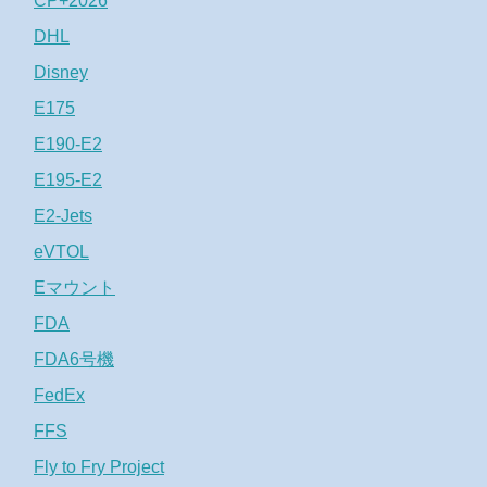
CP+2026
DHL
Disney
E175
E190-E2
E195-E2
E2-Jets
eVTOL
Eマウント
FDA
FDA6号機
FedEx
FFS
Fly to Fry Project