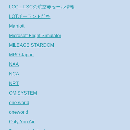
LCC・FSCの航空券セール情報
LOTポーランド航空
Marriott
Microsoft Flight Simulator
MILEAGE STARDOM
MRO Japan
NAA
NCA
NRT
OM SYSTEM
one world
oneworld
Only You Air