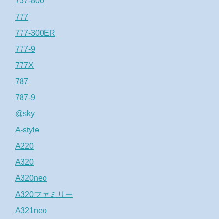
737-800
777
777-300ER
777-9
777X
787
787-9
@sky
A-style
A220
A320
A320neo
A320ファミリー
A321neo