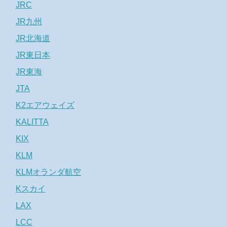
JRC
JR九州
JR北海道
JR東日本
JR東海
JTA
K2エアウェイズ
KALITTA
KIX
KLM
KLMオランダ航空
Kスカイ
LAX
LCC