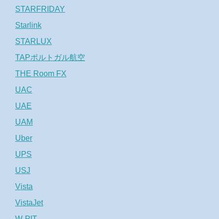
STARFRIDAY
Starlink
STARLUX
TAPポルトガル航空
THE Room FX
UAC
UAE
UAM
Uber
UPS
USJ
Vista
VistaJet
W-PIT