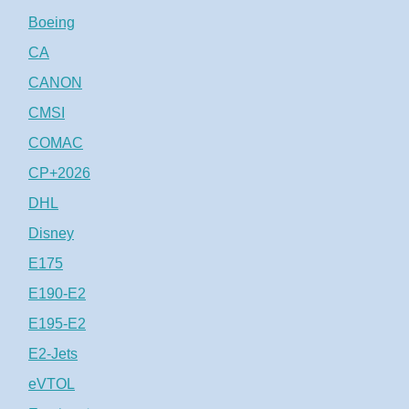
Boeing
CA
CANON
CMSI
COMAC
CP+2026
DHL
Disney
E175
E190-E2
E195-E2
E2-Jets
eVTOL