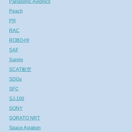
Panasonic Avionics
Peach
PR
RAC
ROBO-HI
SAF
Sanrio
SCAT航空
SDGs
SFC
SJ-100
SONY
SORATO NRT
Space Aviation