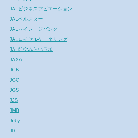
JALビジネスアビエーション
JALベルスター
JALマイレージバンク
JALロイヤルケータリング
JAL航空みらいラボ
JAXA
JCB
JGC
JGS
JJS
JMB
Joby
JR