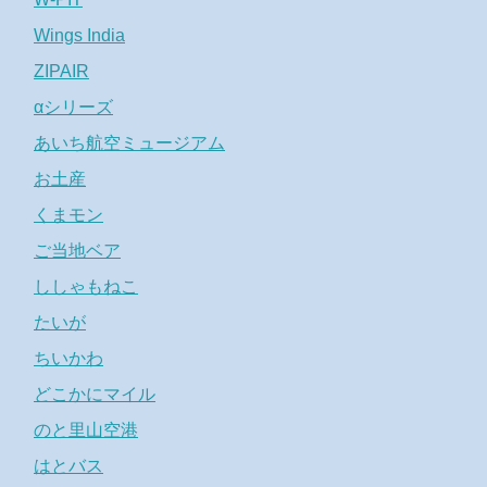
Wings India
ZIPAIR
αシリーズ
あいち航空ミュージアム
お土産
くまモン
ご当地ベア
ししゃもねこ
たいが
ちいかわ
どこかにマイル
のと里山空港
はとバス