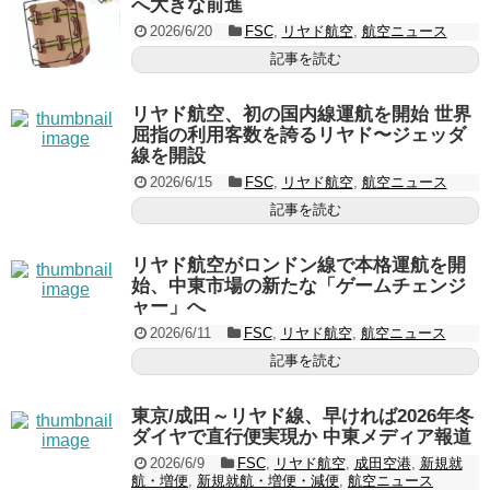
へ大きな前進
2026/6/20
FSC
,
リヤド航空
,
航空ニュース
記事を読む
リヤド航空、初の国内線運航を開始 世界
屈指の利用客数を誇るリヤド〜ジェッダ
線を開設
2026/6/15
FSC
,
リヤド航空
,
航空ニュース
記事を読む
リヤド航空がロンドン線で本格運航を開
始、中東市場の新たな「ゲームチェンジ
ャー」へ
2026/6/11
FSC
,
リヤド航空
,
航空ニュース
記事を読む
東京/成田～リヤド線、早ければ2026年冬
ダイヤで直行便実現か 中東メディア報道
2026/6/9
FSC
,
リヤド航空
,
成田空港
,
新規就
航・増便
,
新規就航・増便・減便
,
航空ニュース