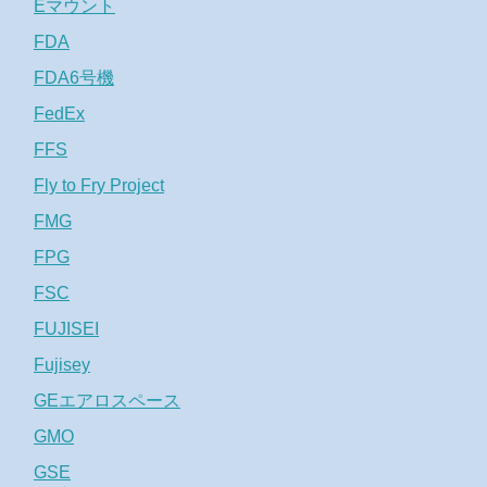
Eマウント
FDA
FDA6号機
FedEx
FFS
Fly to Fry Project
FMG
FPG
FSC
FUJISEI
Fujisey
GEエアロスペース
GMO
GSE