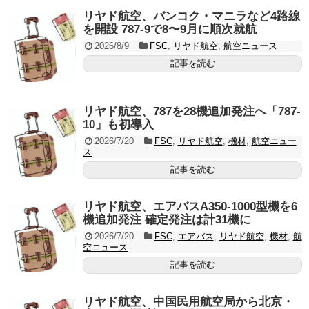
リヤド航空、バンコク・マニラなど4路線
を開設 787-9で8〜9月に順次就航
2026/8/9
FSC
,
リヤド航空
,
航空ニュース
記事を読む
リヤド航空、787を28機追加発注へ「787-
10」も初導入
2026/7/20
FSC
,
リヤド航空
,
機材
,
航空ニュー
ス
記事を読む
リヤド航空、エアバスA350-1000型機を6
機追加発注 確定発注は計31機に
2026/7/20
FSC
,
エアバス
,
リヤド航空
,
機材
,
航
空ニュース
記事を読む
リヤド航空、中国民用航空局から北京・