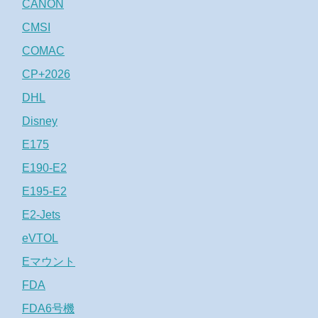
CANON
CMSI
COMAC
CP+2026
DHL
Disney
E175
E190-E2
E195-E2
E2-Jets
eVTOL
Eマウント
FDA
FDA6号機