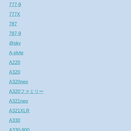
777-9
777X
787
787-9
@sky
A-style
A220
A320
A320neo
A320ファミリー
A321neo
A321XLR
A330
A330-900