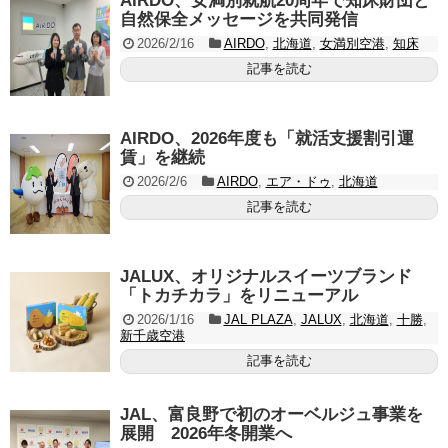
AIRDO、女満別就航20周年で知床財団と
自然保全メッセージを共同発信
2026/2/16
AIRDO
,
北海道
,
女満別空港
,
知床
記事を読む
AIRDO、2026年度も「就活支援割引運
賃」を継続
2026/2/6
AIRDO
,
エア・ドゥ
,
北海道
記事を読む
JALUX、オリジナルスイーツブランド
「トカチカラ」をリニューアル
2026/1/16
JAL PLAZA
,
JALUX
,
北海道
,
十勝
,
新千歳空港
記事を読む
JAL、富良野で初のオーベルジュ事業を
展開 2026年冬開業へ