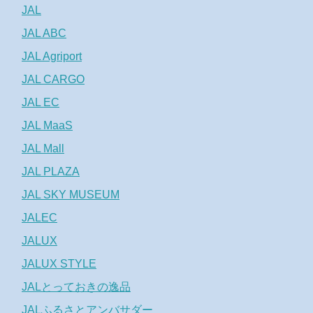
JAL
JAL ABC
JAL Agriport
JAL CARGO
JAL EC
JAL MaaS
JAL Mall
JAL PLAZA
JAL SKY MUSEUM
JALEC
JALUX
JALUX STYLE
JALとっておきの逸品
JALふるさとアンバサダー