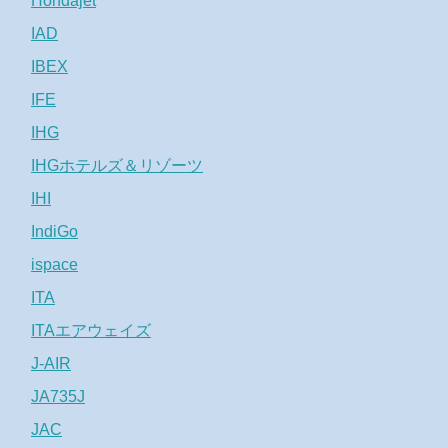
Hondajet
IAD
IBEX
IFE
IHG
IHGホテルズ＆リゾーツ
IHI
IndiGo
ispace
ITA
ITAエアウェイズ
J-AIR
JA735J
JAC