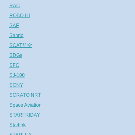
RAC
ROBO-HI
SAF
Sanrio
SCAT航空
SDGs
SFC
SJ-100
SONY
SORATO NRT
Space Aviation
STARFRIDAY
Starlink
STARLUX