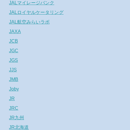
JALマイレージバンク
JALロイヤルケータリング
JAL航空みらいラボ
JAXA
JCB
JGC
JGS
JJS
JMB
Joby
JR
JRC
JR九州
JR北海道