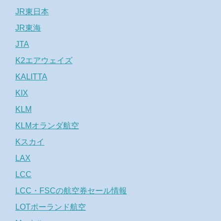
JR東日本
JR東海
JTA
K2エアウェイズ
KALITTA
KIX
KLM
KLMオランダ航空
Kスカイ
LAX
LCC
LCC・FSCの航空券セール情報
LOTポーランド航空