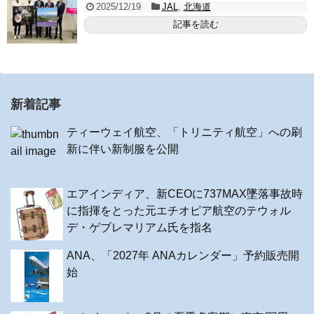
2025/12/19
JAL
,
北海道
記事を読む
新着記事
ティーウェイ航空、「トリニティ航空」への刷
新に伴い新制服を公開
エアインディア、新CEOに737MAX墜落事故時
に指揮をとった元エチオピア航空のテウォル
デ・ゲブレマリアム氏を指名
ANA、「2027年 ANAカレンダー」予約販売開
始