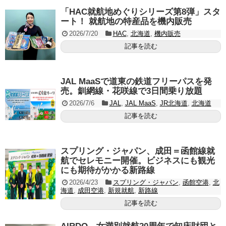
「HAC就航地めぐりシリーズ第8弾」スタ
ート！ 就航地の特産品を機内販売
2026/7/20
HAC
,
北海道
,
機内販売
記事を読む
JAL MaaSで道東の鉄道フリーパスを発
売。釧網線・花咲線で3日間乗り放題
2026/7/6
JAL
,
JAL MaaS
,
JR北海道
,
北海道
記事を読む
スプリング・ジャパン、成田＝函館線就
航でセレモニー開催。ビジネスにも観光
にも期待がかかる新路線
2026/4/23
スプリング・ジャパン
,
函館空港
,
北
海道
,
成田空港
,
新規就航
,
新路線
記事を読む