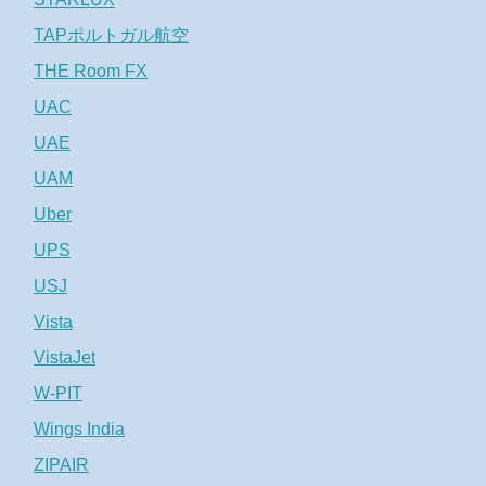
TAPポルトガル航空
THE Room FX
UAC
UAE
UAM
Uber
UPS
USJ
Vista
VistaJet
W-PIT
Wings India
ZIPAIR