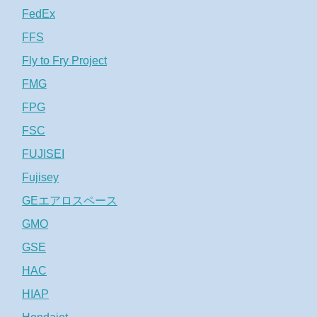
FedEx
FFS
Fly to Fry Project
FMG
FPG
FSC
FUJISEI
Fujisey
GEエアロスペース
GMO
GSE
HAC
HIAP