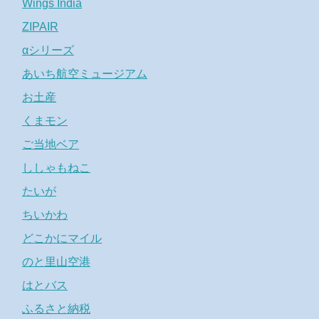
Wings India
ZIPAIR
αシリーズ
あいち航空ミュージアム
お土産
くまモン
ご当地ベア
ししゃもねこ
たいが
ちいかわ
どこかにマイル
のと里山空港
はとバス
ふるさと納税