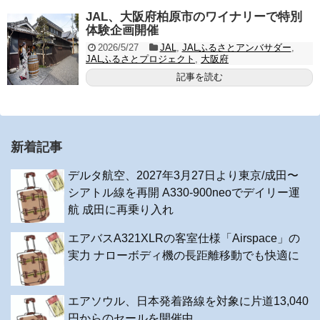
JAL、大阪府柏原市のワイナリーで特別
体験企画開催
2026/5/27
JAL
,
JALふるさとアンバサダー
,
JALふるさとプロジェクト
,
大阪府
記事を読む
新着記事
デルタ航空、2027年3月27日より東京/成田〜
シアトル線を再開 A330-900neoでデイリー運
航 成田に再乗り入れ
エアバスA321XLRの客室仕様「Airspace」の
実力 ナローボディ機の長距離移動でも快適に
エアソウル、日本発着路線を対象に片道13,040
円からのセールを開催中