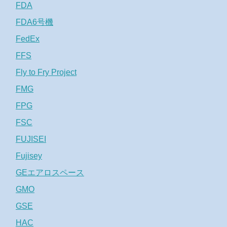
FDA
FDA6号機
FedEx
FFS
Fly to Fry Project
FMG
FPG
FSC
FUJISEI
Fujisey
GEエアロスペース
GMO
GSE
HAC