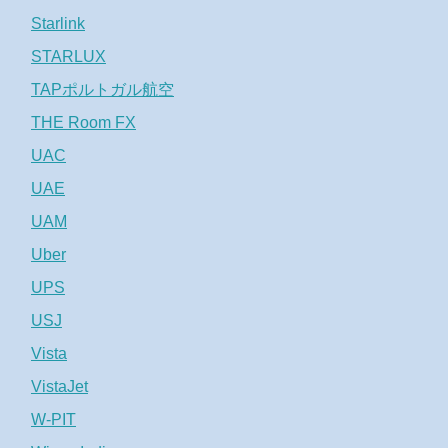
Starlink
STARLUX
TAPポルトガル航空
THE Room FX
UAC
UAE
UAM
Uber
UPS
USJ
Vista
VistaJet
W-PIT