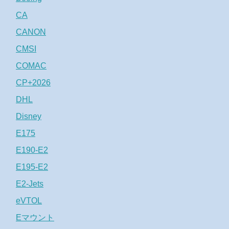
CA
CANON
CMSI
COMAC
CP+2026
DHL
Disney
E175
E190-E2
E195-E2
E2-Jets
eVTOL
Eマウント