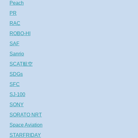
Peach
PR
RAC
ROBO-HI
SAF
Sanrio
SCAT航空
SDGs
SFC
SJ-100
SONY
SORATO NRT
Space Aviation
STARFRIDAY