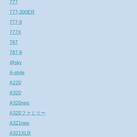
777
777-300ER
777-9
777X
787
787-9
@sky
A-style
A220
A320
A320neo
A320ファミリー
A321neo
A321XLR