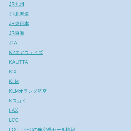
JR九州
JR北海道
JR東日本
JR東海
JTA
K2エアウェイズ
KALITTA
KIX
KLM
KLMオランダ航空
Kスカイ
LAX
LCC
LCC・FSCの航空券セール情報