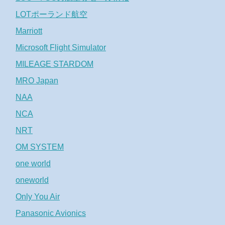
LOTポーランド航空
Marriott
Microsoft Flight Simulator
MILEAGE STARDOM
MRO Japan
NAA
NCA
NRT
OM SYSTEM
one world
oneworld
Only You Air
Panasonic Avionics