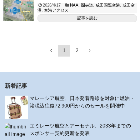
2026/4/17
NAA
,
圏央道
,
成田国際空港
,
成田空
港
,
空港アクセス
記事を読む
1
2
新着記事
マレーシア航空、日本発着路線を対象に燃油・
諸税込往復72,900円からのセールを開催中
エミレーツ航空とアーセナル、2033年までの
スポンサー契約更新を発表