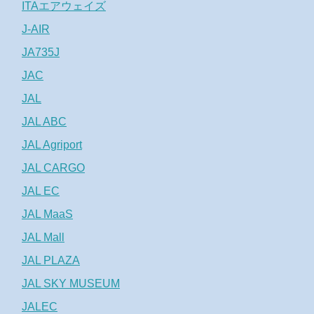
ITAエアウェイズ
J-AIR
JA735J
JAC
JAL
JAL ABC
JAL Agriport
JAL CARGO
JAL EC
JAL MaaS
JAL Mall
JAL PLAZA
JAL SKY MUSEUM
JALEC