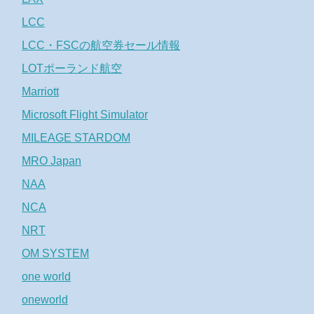
LCC
LCC・FSCの航空券セール情報
LOTポーランド航空
Marriott
Microsoft Flight Simulator
MILEAGE STARDOM
MRO Japan
NAA
NCA
NRT
OM SYSTEM
one world
oneworld