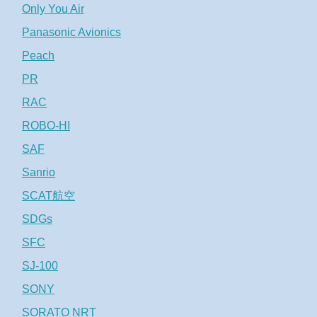
Only You Air
Panasonic Avionics
Peach
PR
RAC
ROBO-HI
SAF
Sanrio
SCAT航空
SDGs
SFC
SJ-100
SONY
SORATO NRT