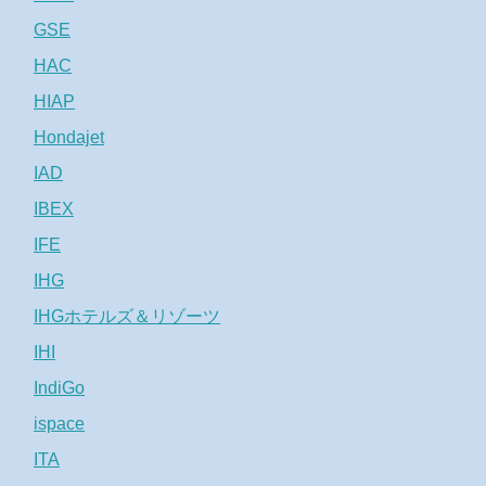
GSE
HAC
HIAP
Hondajet
IAD
IBEX
IFE
IHG
IHGホテルズ＆リゾーツ
IHI
IndiGo
ispace
ITA