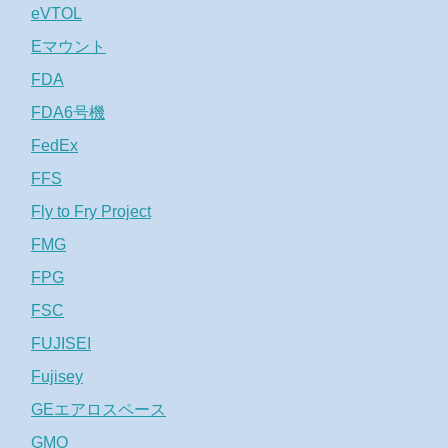
eVTOL
Eマウント
FDA
FDA6号機
FedEx
FFS
Fly to Fry Project
FMG
FPG
FSC
FUJISEI
Fujisey
GEエアロスペース
GMO