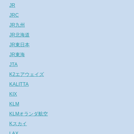
JR
JRC
JR九州
JR北海道
JR東日本
JR東海
JTA
K2エアウェイズ
KALITTA
KIX
KLM
KLMオランダ航空
Kスカイ
LAX