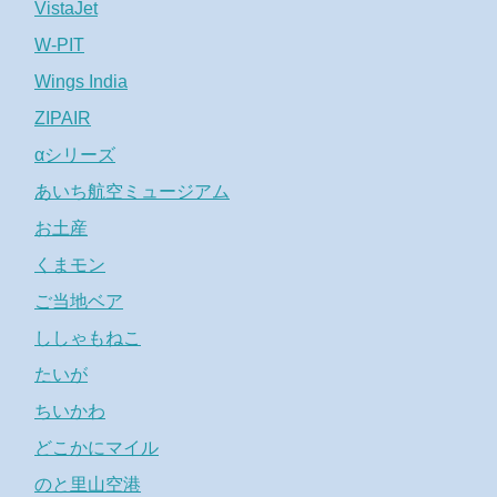
VistaJet
W-PIT
Wings India
ZIPAIR
αシリーズ
あいち航空ミュージアム
お土産
くまモン
ご当地ベア
ししゃもねこ
たいが
ちいかわ
どこかにマイル
のと里山空港