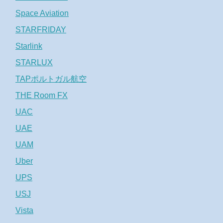
Space Aviation
STARFRIDAY
Starlink
STARLUX
TAPポルトガル航空
THE Room FX
UAC
UAE
UAM
Uber
UPS
USJ
Vista