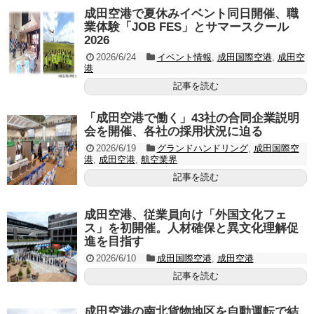
成田空港で夏休みイベント同日開催、職
業体験「JOB FES」とサマースクール
2026
2026/6/24
イベント情報
,
成田国際空港
,
成田空
港
記事を読む
「成田空港で働く」43社の合同企業説明
会を開催、各社の採用状況に迫る
2026/6/19
グランドハンドリング
,
成田国際空
港
,
成田空港
,
航空業界
記事を読む
成田空港、従業員向け「外国文化フェ
ス」を初開催。人材確保と異文化理解促
進を目指す
2026/6/10
成田国際空港
,
成田空港
記事を読む
成田空港の南北貨物地区を自動運転で結