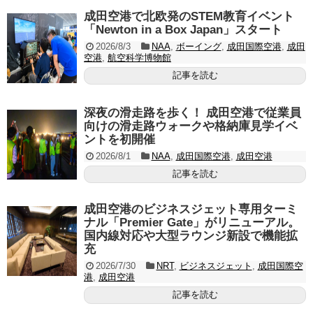
成田空港で北欧発のSTEM教育イベント
「Newton in a Box Japan」スタート
2026/8/3
NAA
,
ボーイング
,
成田国際空港
,
成田
空港
,
航空科学博物館
記事を読む
深夜の滑走路を歩く！ 成田空港で従業員
向けの滑走路ウォークや格納庫見学イベ
ントを初開催
2026/8/1
NAA
,
成田国際空港
,
成田空港
記事を読む
成田空港のビジネスジェット専用ターミ
ナル「Premier Gate」がリニューアル。
国内線対応や大型ラウンジ新設で機能拡
充
2026/7/30
NRT
,
ビジネスジェット
,
成田国際空
港
,
成田空港
記事を読む