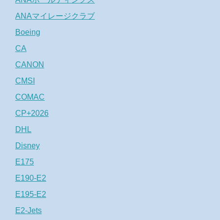
ANAマイレージクラブ
Boeing
CA
CANON
CMSI
COMAC
CP+2026
DHL
Disney
E175
E190-E2
E195-E2
E2-Jets