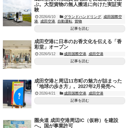
ぶ。大型貨物の無人搬送に向けた実証実
験
2026/6/10
グランドハンドリング
,
成田国際空
港
,
成田空港
,
自動運転
,
貨物
記事を読む
成田空港に日本のお香文化を伝える「香
彩堂」オープン
2026/5/12
成田国際空港
,
成田空港
記事を読む
成田空港と周辺11市町の魅力が詰まった
「地球の歩き方」。2027年2月発売へ
2026/4/21
成田国際空港
,
成田空港
記事を読む
圏央道 成田空港周辺IC（仮称）を建設
へ。国が事業許可