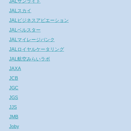
JALサンライト
JALスカイ
JALビジネスアビエーション
JALベルスター
JALマイレージバンク
JALロイヤルケータリング
JAL航空みらいラボ
JAXA
JCB
JGC
JGS
JJS
JMB
Joby