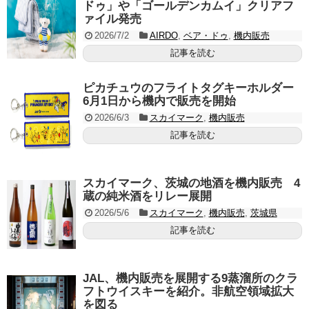
ドゥ」や「ゴールデンカムイ」クリアフ
ァイル発売
2026/7/2
AIRDO
,
ベア・ドゥ
,
機内販売
記事を読む
ピカチュウのフライトタグキーホルダー
6月1日から機内で販売を開始
2026/6/3
スカイマーク
,
機内販売
記事を読む
スカイマーク、茨城の地酒を機内販売 4
蔵の純米酒をリレー展開
2026/5/6
スカイマーク
,
機内販売
,
茨城県
記事を読む
JAL、機内販売を展開する9蒸溜所のクラ
フトウイスキーを紹介。非航空領域拡大
を図る