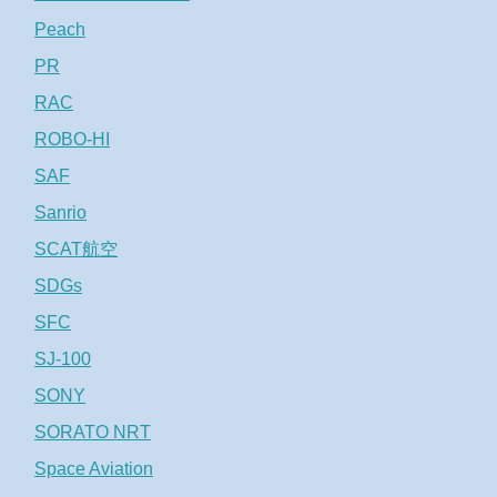
Peach
PR
RAC
ROBO-HI
SAF
Sanrio
SCAT航空
SDGs
SFC
SJ-100
SONY
SORATO NRT
Space Aviation