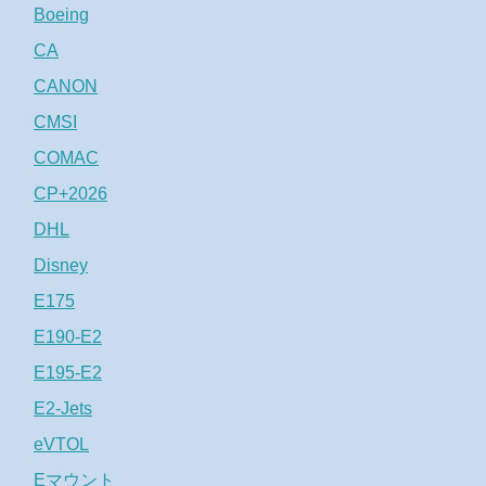
Boeing
CA
CANON
CMSI
COMAC
CP+2026
DHL
Disney
E175
E190-E2
E195-E2
E2-Jets
eVTOL
Eマウント