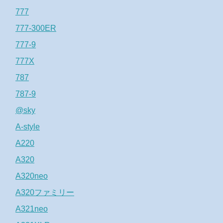
777
777-300ER
777-9
777X
787
787-9
@sky
A-style
A220
A320
A320neo
A320ファミリー
A321neo