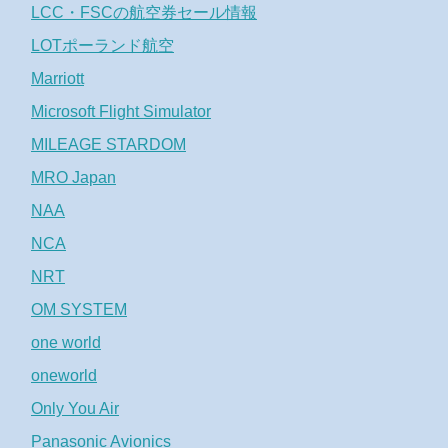
LCC・FSCの航空券セール情報
LOTポーランド航空
Marriott
Microsoft Flight Simulator
MILEAGE STARDOM
MRO Japan
NAA
NCA
NRT
OM SYSTEM
one world
oneworld
Only You Air
Panasonic Avionics