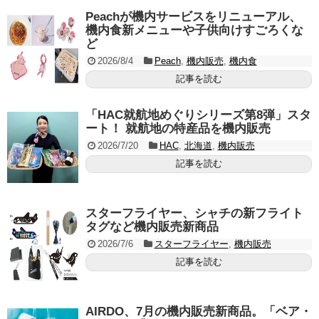
Peachが機内サービスをリニューアル、
機内食新メニューや子供向けすごろくな
ど
2026/8/4
Peach
,
機内販売
,
機内食
記事を読む
「HAC就航地めぐりシリーズ第8弾」スタ
ート！ 就航地の特産品を機内販売
2026/7/20
HAC
,
北海道
,
機内販売
記事を読む
スターフライヤー、シャチの新フライト
タグなど機内販売新商品
2026/7/6
スターフライヤー
,
機内販売
記事を読む
AIRDO、7月の機内販売新商品。「ベア・