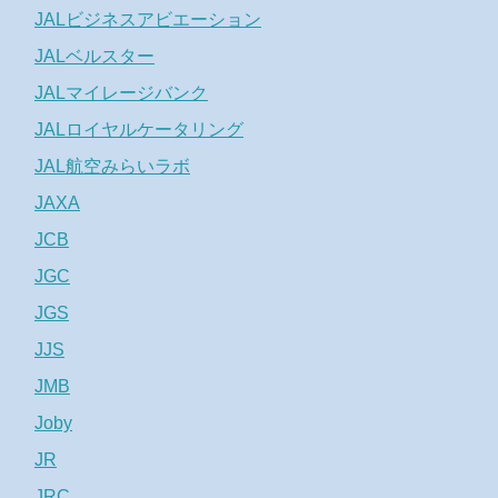
JALビジネスアビエーション
JALベルスター
JALマイレージバンク
JALロイヤルケータリング
JAL航空みらいラボ
JAXA
JCB
JGC
JGS
JJS
JMB
Joby
JR
JRC