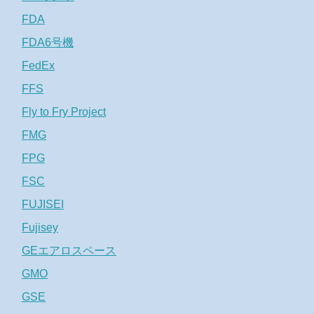
FDA
FDA6号機
FedEx
FFS
Fly to Fry Project
FMG
FPG
FSC
FUJISEI
Fujisey
GEエアロスペース
GMO
GSE