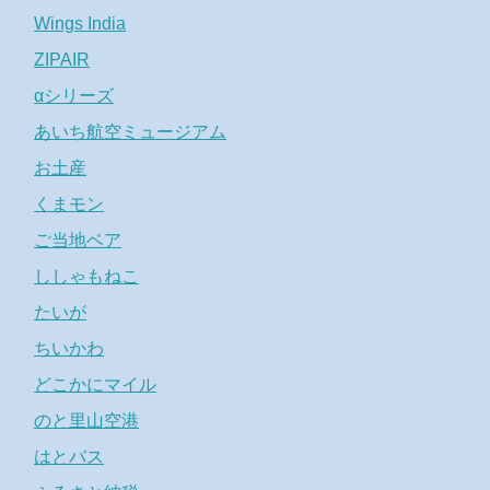
Wings India
ZIPAIR
αシリーズ
あいち航空ミュージアム
お土産
くまモン
ご当地ベア
ししゃもねこ
たいが
ちいかわ
どこかにマイル
のと里山空港
はとバス