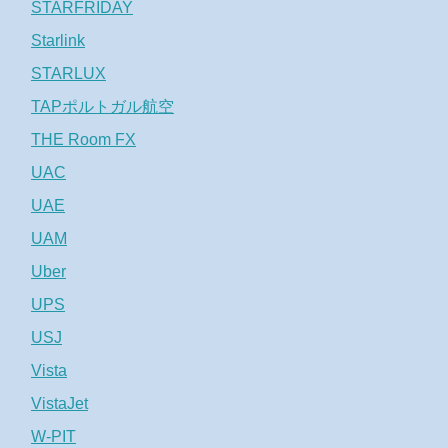
STARFRIDAY
Starlink
STARLUX
TAPポルトガル航空
THE Room FX
UAC
UAE
UAM
Uber
UPS
USJ
Vista
VistaJet
W-PIT