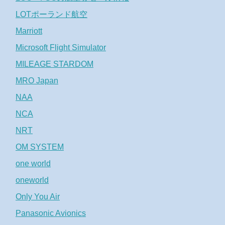
LOTポーランド航空
Marriott
Microsoft Flight Simulator
MILEAGE STARDOM
MRO Japan
NAA
NCA
NRT
OM SYSTEM
one world
oneworld
Only You Air
Panasonic Avionics