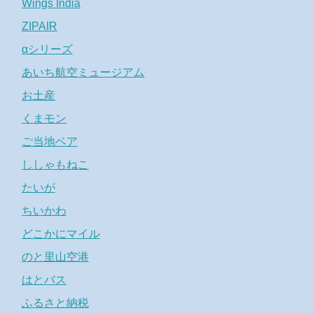
Wings India
ZIPAIR
αシリーズ
あいち航空ミュージアム
お土産
くまモン
ご当地ベア
ししゃもねこ
たいが
ちいかわ
どこかにマイル
のと里山空港
はとバス
ふるさと納税