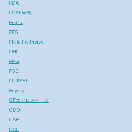
FDA
FDA6号機
FedEx
FFS
Fly to Fry Project
FMG
FPG
FSC
FUJISEI
Fujisey
GEエアロスペース
GMO
GSE
HAC