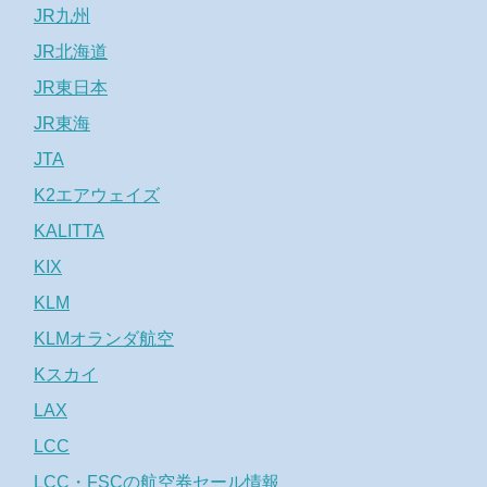
JR九州
JR北海道
JR東日本
JR東海
JTA
K2エアウェイズ
KALITTA
KIX
KLM
KLMオランダ航空
Kスカイ
LAX
LCC
LCC・FSCの航空券セール情報