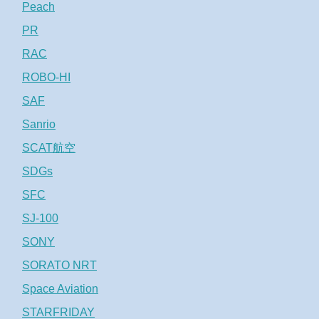
Peach
PR
RAC
ROBO-HI
SAF
Sanrio
SCAT航空
SDGs
SFC
SJ-100
SONY
SORATO NRT
Space Aviation
STARFRIDAY