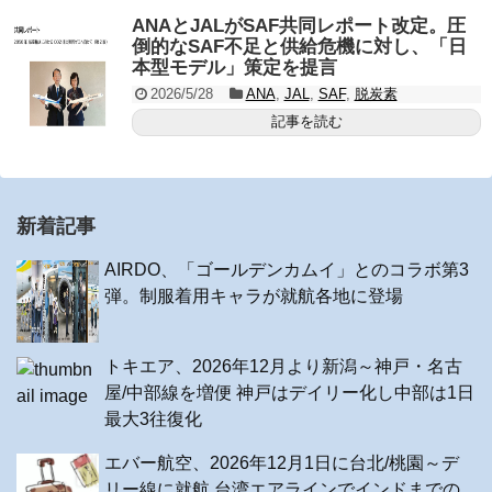
ANAとJALがSAF共同レポート改定。圧
倒的なSAF不足と供給危機に対し、「日
本型モデル」策定を提言
2026/5/28
ANA
,
JAL
,
SAF
,
脱炭素
記事を読む
新着記事
AIRDO、「ゴールデンカムイ」とのコラボ第3
弾。制服着用キャラが就航各地に登場
トキエア、2026年12月より新潟～神戸・名古
屋/中部線を増便 神戸はデイリー化し中部は1日
最大3往復化
エバー航空、2026年12月1日に台北/桃園～デ
リー線に就航 台湾エアラインでインドまでの