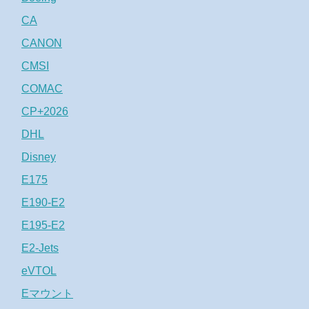
CA
CANON
CMSI
COMAC
CP+2026
DHL
Disney
E175
E190-E2
E195-E2
E2-Jets
eVTOL
Eマウント