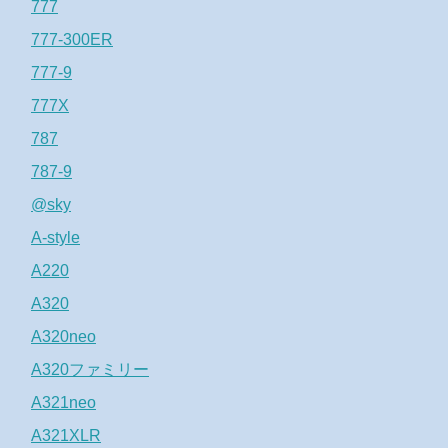
777
777-300ER
777-9
777X
787
787-9
@sky
A-style
A220
A320
A320neo
A320ファミリー
A321neo
A321XLR