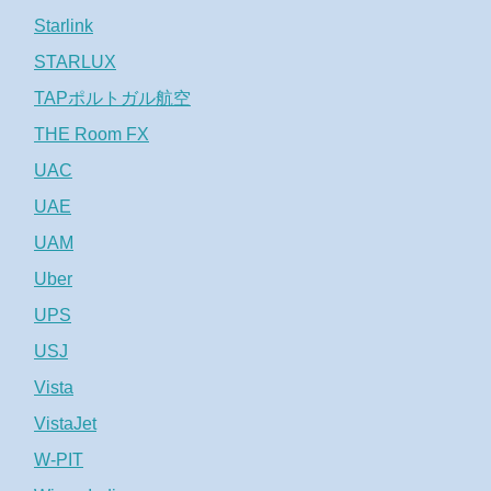
Starlink
STARLUX
TAPポルトガル航空
THE Room FX
UAC
UAE
UAM
Uber
UPS
USJ
Vista
VistaJet
W-PIT