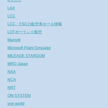
Kスカイ
LAX
LCC
LCC・FSCの航空券セール情報
LOTポーランド航空
Marriott
Microsoft Flight Simulator
MILEAGE STARDOM
MRO Japan
NAA
NCA
NRT
OM SYSTEM
one world