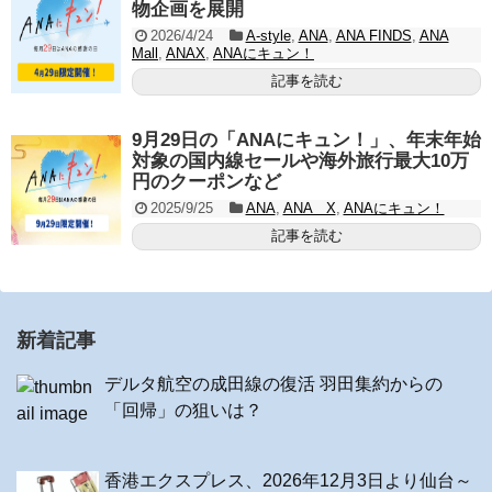
物企画を展開
2026/4/24
A-style
,
ANA
,
ANA FINDS
,
ANA
Mall
,
ANAX
,
ANAにキュン！
記事を読む
9月29日の「ANAにキュン！」、年末年始
対象の国内線セールや海外旅行最大10万
円のクーポンなど
2025/9/25
ANA
,
ANA X
,
ANAにキュン！
記事を読む
新着記事
デルタ航空の成田線の復活 羽田集約からの
「回帰」の狙いは？
香港エクスプレス、2026年12月3日より仙台～