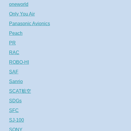
oneworld
Only You Air
Panasonic Avionics
Peach
PR
RAC
ROBO-HI
SAF
Sanrio
SCAT航空
SDGs
SFC
SJ-100
SONY