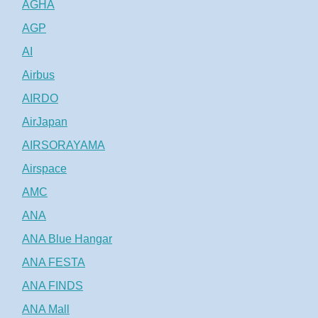
AGHA
AGP
AI
Airbus
AIRDO
AirJapan
AIRSORAYAMA
Airspace
AMC
ANA
ANA Blue Hangar
ANA FESTA
ANA FINDS
ANA Mall