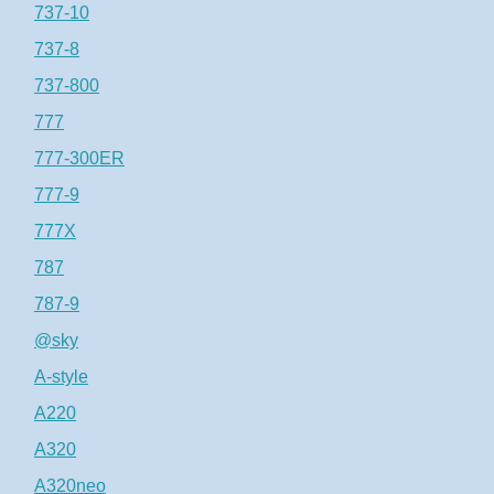
737-10
737-8
737-800
777
777-300ER
777-9
777X
787
787-9
@sky
A-style
A220
A320
A320neo