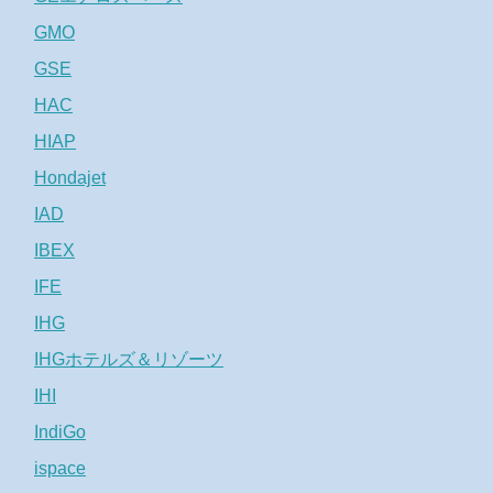
GMO
GSE
HAC
HIAP
Hondajet
IAD
IBEX
IFE
IHG
IHGホテルズ＆リゾーツ
IHI
IndiGo
ispace