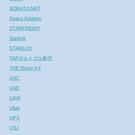
SORATO NRT
Space Aviation
STARFRIDAY
Starlink
STARLUX
TAPポルトガル航空
THE Room FX
UAC
UAE
UAM
Uber
UPS
USJ