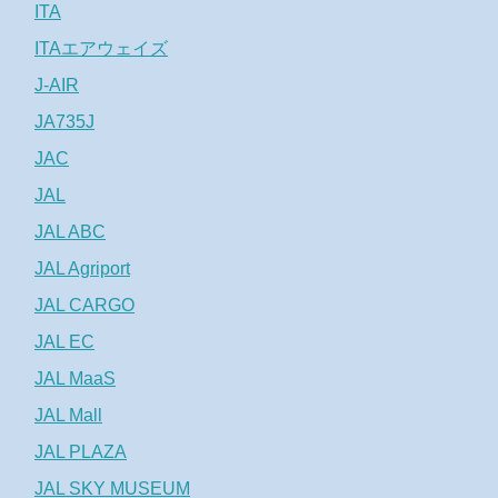
ITA
ITAエアウェイズ
J-AIR
JA735J
JAC
JAL
JAL ABC
JAL Agriport
JAL CARGO
JAL EC
JAL MaaS
JAL Mall
JAL PLAZA
JAL SKY MUSEUM