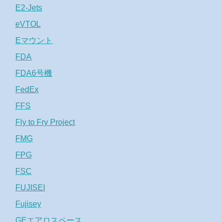
E2-Jets
eVTOL
Eマウント
FDA
FDA6号機
FedEx
FFS
Fly to Fry Project
FMG
FPG
FSC
FUJISEI
Fujisey
GEエアロスペース