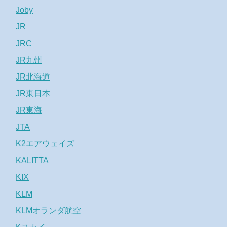
Joby
JR
JRC
JR九州
JR北海道
JR東日本
JR東海
JTA
K2エアウェイズ
KALITTA
KIX
KLM
KLMオランダ航空