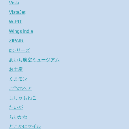
Vista
VistaJet
W-PIT
Wings India
ZIPAIR
αシリーズ
あいち航空ミュージアム
お土産
くまモン
ご当地ベア
ししゃもねこ
たいが
ちいかわ
どこかにマイル