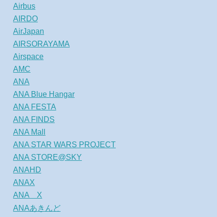
Airbus
AIRDO
AirJapan
AIRSORAYAMA
Airspace
AMC
ANA
ANA Blue Hangar
ANA FESTA
ANA FINDS
ANA Mall
ANA STAR WARS PROJECT
ANA STORE@SKY
ANAHD
ANAX
ANA X
ANAあきんど