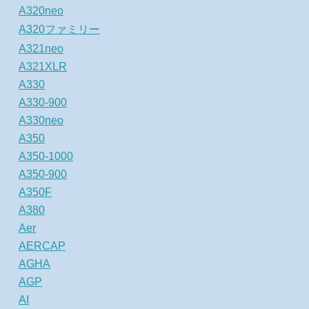
A320neo
A320ファミリー
A321neo
A321XLR
A330
A330-900
A330neo
A350
A350-1000
A350-900
A350F
A380
Aer
AERCAP
AGHA
AGP
AI