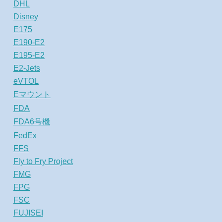
DHL
Disney
E175
E190-E2
E195-E2
E2-Jets
eVTOL
Eマウント
FDA
FDA6号機
FedEx
FFS
Fly to Fry Project
FMG
FPG
FSC
FUJISEI