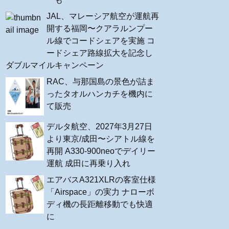
JAL、マレーシア航空が運航再
開する福岡〜クアラルンプー
ル線でコードシェアを実施 コ
ードシェア路線拡大を記念し
ダブルマイルキャンペーン
RAC、与那国島の景色が詰ま
ったタオルハンカチを機内に
て販売
デルタ航空、2027年3月27日
より東京/成田〜シアトル線を
再開 A330-900neoでデイリー
運航 成田に再乗り入れ
エアバスA321XLRの客室仕様
「Airspace」の実力 ナローボ
ディ機の長距離移動でも快適
に