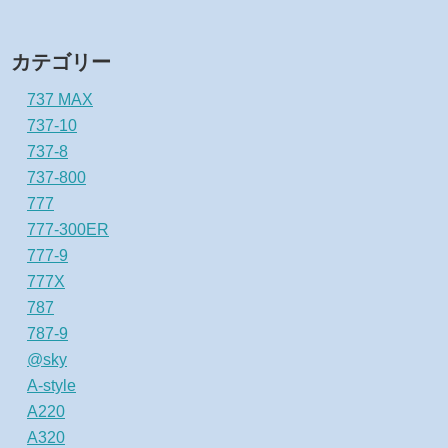
カテゴリー
737 MAX
737-10
737-8
737-800
777
777-300ER
777-9
777X
787
787-9
@sky
A-style
A220
A320