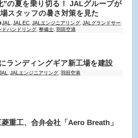
化”の夏を乗り切る！ JALグループが
現場スタッフの暑さ対策を見た
JAL
,
JAL EC
,
JALエンジニアリング
,
JALグランドサー
ンドハンドリング
,
整備士
,
羽田空港
田にランディングギア新工場を建設
JAL
,
JALエンジニアリング
,
羽田空港
三菱重工、合弁会社「Aero Breath」