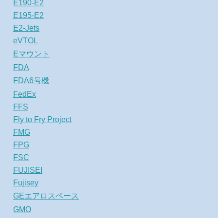
E190-E2
E195-E2
E2-Jets
eVTOL
Eマウント
FDA
FDA6号機
FedEx
FFS
Fly to Fry Project
FMG
FPG
FSC
FUJISEI
Fujisey
GEエアロスペース
GMO