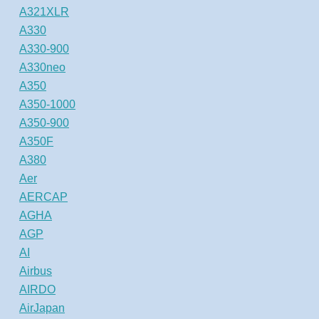
A321XLR
A330
A330-900
A330neo
A350
A350-1000
A350-900
A350F
A380
Aer
AERCAP
AGHA
AGP
AI
Airbus
AIRDO
AirJapan