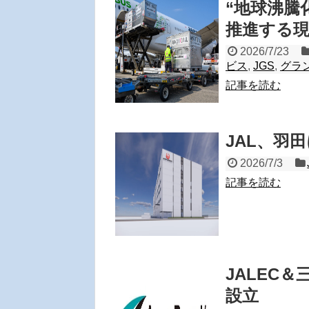
“地球沸騰
推進する
2026/7/23
ビス
,
JGS
,
グラ
記事を読む
JAL、羽
2026/7/3
記事を読む
JALEC＆
設立