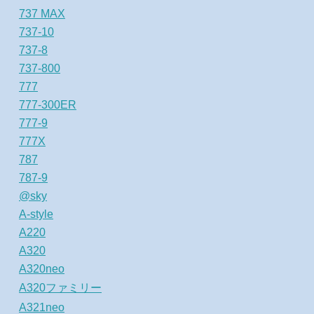
737 MAX
737-10
737-8
737-800
777
777-300ER
777-9
777X
787
787-9
@sky
A-style
A220
A320
A320neo
A320ファミリー
A321neo