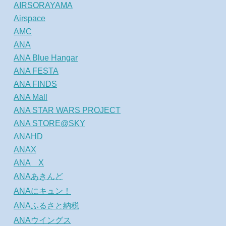
AIRSORAYAMA
Airspace
AMC
ANA
ANA Blue Hangar
ANA FESTA
ANA FINDS
ANA Mall
ANA STAR WARS PROJECT
ANA STORE@SKY
ANAHD
ANAX
ANA X
ANAあきんど
ANAにキュン！
ANAふるさと納税
ANAウイングス