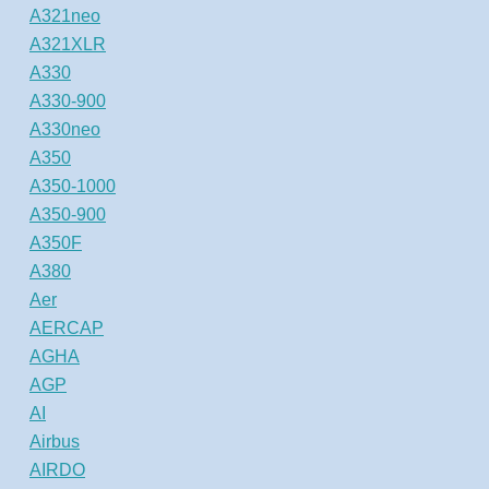
A321neo
A321XLR
A330
A330-900
A330neo
A350
A350-1000
A350-900
A350F
A380
Aer
AERCAP
AGHA
AGP
AI
Airbus
AIRDO