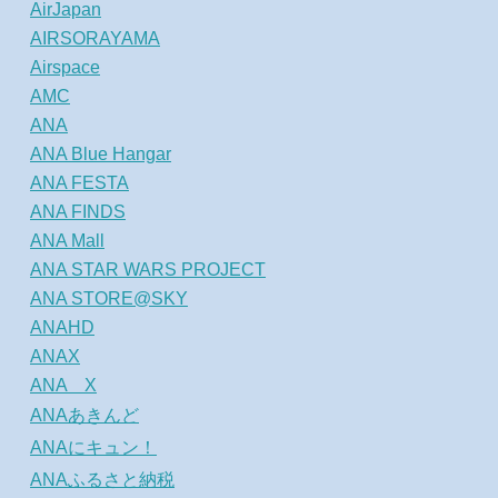
AirJapan
AIRSORAYAMA
Airspace
AMC
ANA
ANA Blue Hangar
ANA FESTA
ANA FINDS
ANA Mall
ANA STAR WARS PROJECT
ANA STORE@SKY
ANAHD
ANAX
ANA X
ANAあきんど
ANAにキュン！
ANAふるさと納税