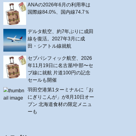
ANAの2026年6月の利用率は
国際線84.0%、国内線74.7％
デルタ航空、約7年ぶりに成田
線を復活。2027年3月に成
田・シアトル線就航
セブパシフィック航空、2026
年11月19日に名古屋/中部〜セ
ブ線に就航 片道100円の記念
セールも開催
羽田空港第1ターミナルに「お
にぎりこんが」が8月10日オー
プン 北海道食材の限定メニュ
ーも