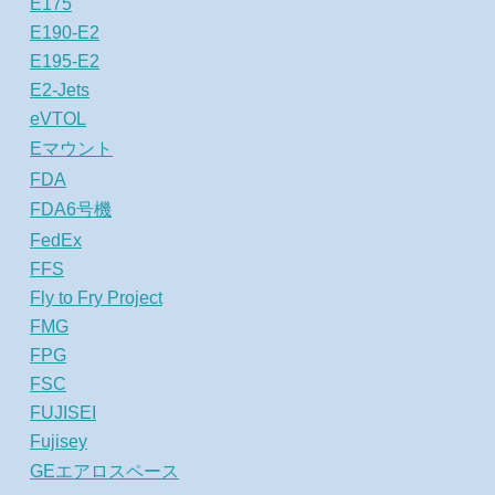
E175
E190-E2
E195-E2
E2-Jets
eVTOL
Eマウント
FDA
FDA6号機
FedEx
FFS
Fly to Fry Project
FMG
FPG
FSC
FUJISEI
Fujisey
GEエアロスペース