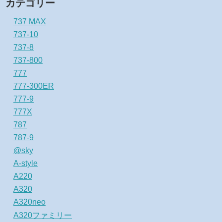
カテゴリー
737 MAX
737-10
737-8
737-800
777
777-300ER
777-9
777X
787
787-9
@sky
A-style
A220
A320
A320neo
A320ファミリー