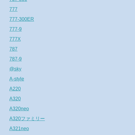
777
777-300ER
777-9
777X
787
787-9
@sky
A-style
A220
A320
A320neo
A320ファミリー
A321neo