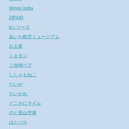
Wings India
ZIPAIR
αシリーズ
あいち航空ミュージアム
お土産
くまモン
ご当地ベア
ししゃもねこ
たいが
ちいかわ
どこかにマイル
のと里山空港
はとバス