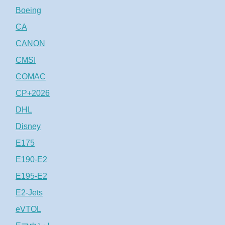
Boeing
CA
CANON
CMSI
COMAC
CP+2026
DHL
Disney
E175
E190-E2
E195-E2
E2-Jets
eVTOL