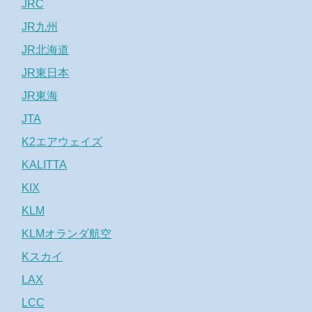
JRC
JR九州
JR北海道
JR東日本
JR東海
JTA
K2エアウェイズ
KALITTA
KIX
KLM
KLMオランダ航空
Kスカイ
LAX
LCC