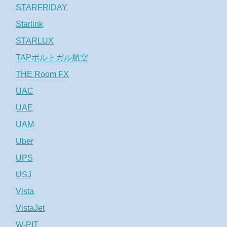
STARFRIDAY
Starlink
STARLUX
TAPポルトガル航空
THE Room FX
UAC
UAE
UAM
Uber
UPS
USJ
Vista
VistaJet
W-PIT