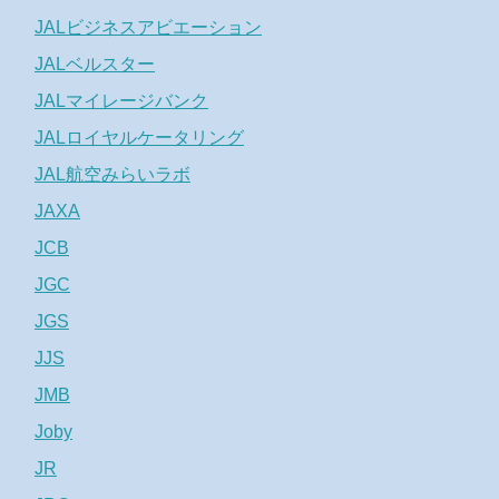
JALビジネスアビエーション
JALベルスター
JALマイレージバンク
JALロイヤルケータリング
JAL航空みらいラボ
JAXA
JCB
JGC
JGS
JJS
JMB
Joby
JR