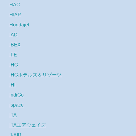
HAC
HIAP
Hondajet
IAD
IBEX
IFE
IHG
IHGホテルズ＆リゾーツ
IHI
IndiGo
ispace
ITA
ITAエアウェイズ
J-AIR