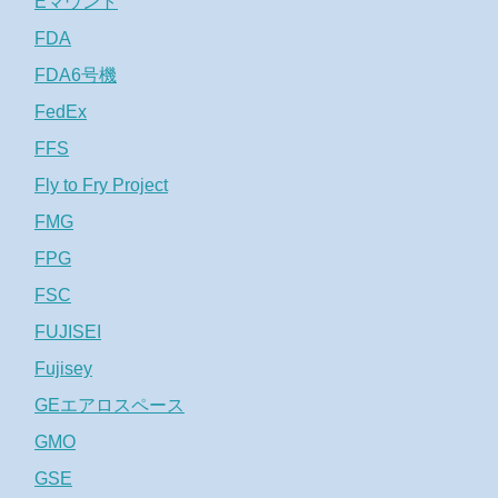
Eマウント
FDA
FDA6号機
FedEx
FFS
Fly to Fry Project
FMG
FPG
FSC
FUJISEI
Fujisey
GEエアロスペース
GMO
GSE