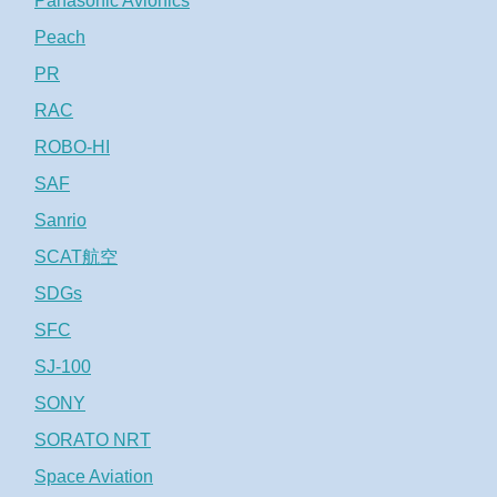
Panasonic Avionics
Peach
PR
RAC
ROBO-HI
SAF
Sanrio
SCAT航空
SDGs
SFC
SJ-100
SONY
SORATO NRT
Space Aviation