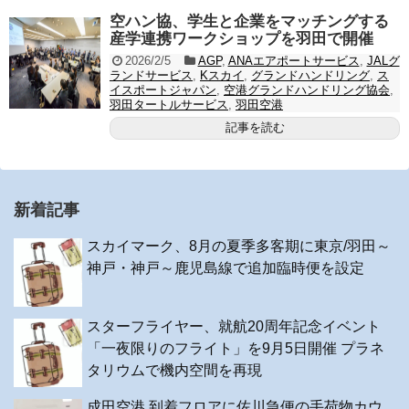
空ハン協、学生と企業をマッチングする
産学連携ワークショップを羽田で開催
2026/2/5
AGP
,
ANAエアポートサービス
,
JALグ
ランドサービス
,
Kスカイ
,
グランドハンドリング
,
ス
イスポートジャパン
,
空港グランドハンドリング協会
,
羽田タートルサービス
,
羽田空港
記事を読む
新着記事
スカイマーク、8月の夏季多客期に東京/羽田～
神戸・神戸～鹿児島線で追加臨時便を設定
スターフライヤー、就航20周年記念イベント
「一夜限りのフライト」を9月5日開催 プラネ
タリウムで機内空間を再現
成田空港 到着フロアに佐川急便の手荷物カウ