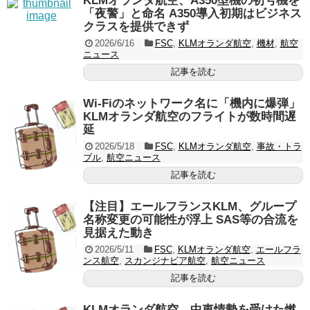
KLMオランダ航空、A350型機の初号機を
「夜警」と命名 A350導入初期はビジネス
クラスを提供できず
2026/6/16
FSC
,
KLMオランダ航空
,
機材
,
航空
ニュース
記事を読む
Wi-Fiのネットワーク名に「機内に爆弾」
KLMオランダ航空のフライトが数時間遅
延
2026/5/18
FSC
,
KLMオランダ航空
,
事故・トラ
ブル
,
航空ニュース
記事を読む
【注目】エールフランスKLM、グループ
名称変更の可能性が浮上 SAS等の合流を
見据えた動き
2026/5/11
FSC
,
KLMオランダ航空
,
エールフラ
ンス航空
,
スカンジナビア航空
,
航空ニュース
記事を読む
KLMオランダ航空、中東情勢を受けた燃