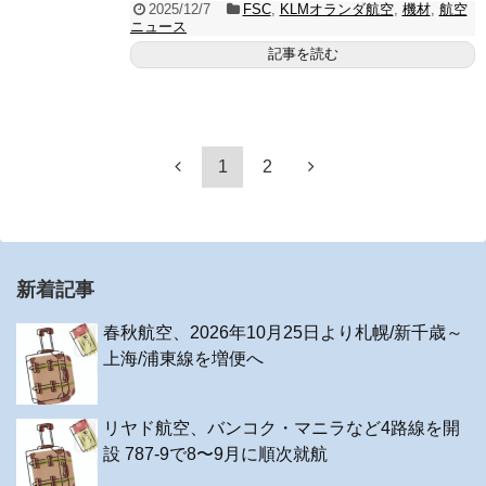
2025/12/7
FSC
,
KLMオランダ航空
,
機材
,
航空
ニュース
記事を読む
1
2
新着記事
春秋航空、2026年10月25日より札幌/新千歳～
上海/浦東線を増便へ
リヤド航空、バンコク・マニラなど4路線を開
設 787-9で8〜9月に順次就航