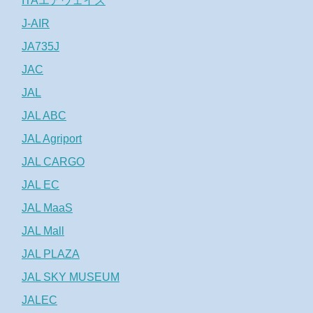
ITAエアウェイズ
J-AIR
JA735J
JAC
JAL
JAL ABC
JAL Agriport
JAL CARGO
JAL EC
JAL MaaS
JAL Mall
JAL PLAZA
JAL SKY MUSEUM
JALEC