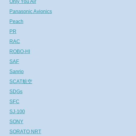
Only You Air
Panasonic Avionics
Peach
PR
RAC
ROBO-HI
SAF
Sanrio
SCAT航空
SDGs
SFC
SJ-100
SONY
SORATO NRT