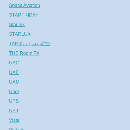
Space Aviation
STARFRIDAY
Starlink
STARLUX
TAPポルトガル航空
THE Room FX
UAC
UAE
UAM
Uber
UPS
USJ
Vista
VistaJet