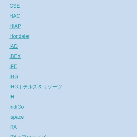
GSE
HAC
HIAP
Hondajet
IAD
IBEX
IFE
IHG
IHGホテルズ＆リゾーツ
IHI
IndiGo
ispace
ITA