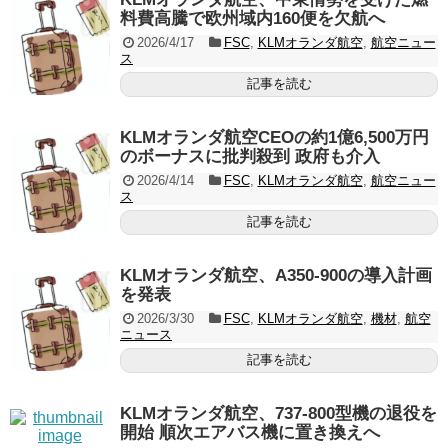
料費高騰で欧州域内160便を欠航へ
2026/4/17
FSC
,
KLMオランダ航空
,
航空ニュー
ス
記事を読む
KLMオランダ航空CEOの約1億6,500万円
のボーナスに批判殺到 政府も介入
2026/4/14
FSC
,
KLMオランダ航空
,
航空ニュー
ス
記事を読む
KLMオランダ航空、A350-900の導入計画
を発表
2026/3/30
FSC
,
KLMオランダ航空
,
機材
,
航空
ニュース
記事を読む
KLMオランダ航空、737-800型機の退役を
開始 順次エアバス機に置き換えへ