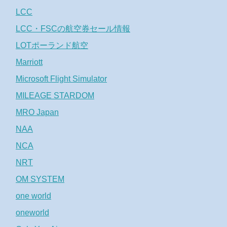
LCC
LCC・FSCの航空券セール情報
LOTポーランド航空
Marriott
Microsoft Flight Simulator
MILEAGE STARDOM
MRO Japan
NAA
NCA
NRT
OM SYSTEM
one world
oneworld