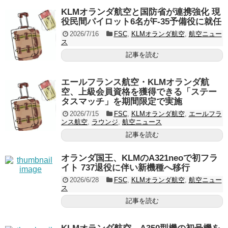
KLMオランダ航空と国防省が連携強化 現
役民間パイロット6名がF-35予備役に就任
2026/7/16
FSC
,
KLMオランダ航空
,
航空ニュー
ス
記事を読む
エールフランス航空・KLMオランダ航
空、上級会員資格を獲得できる「ステー
タスマッチ」を期間限定で実施
2026/7/15
FSC
,
KLMオランダ航空
,
エールフラ
ンス航空
,
ラウンジ
,
航空ニュース
記事を読む
オランダ国王、KLMのA321neoで初フラ
イト 737退役に伴い新機種へ移行
2026/6/28
FSC
,
KLMオランダ航空
,
航空ニュー
ス
記事を読む