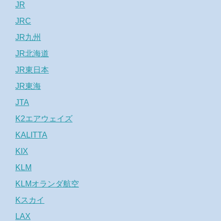
JR
JRC
JR九州
JR北海道
JR東日本
JR東海
JTA
K2エアウェイズ
KALITTA
KIX
KLM
KLMオランダ航空
Kスカイ
LAX