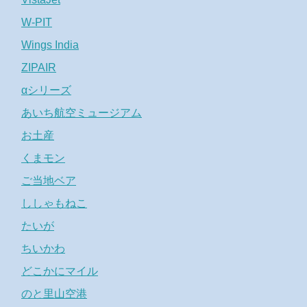
W-PIT
Wings India
ZIPAIR
αシリーズ
あいち航空ミュージアム
お土産
くまモン
ご当地ベア
ししゃもねこ
たいが
ちいかわ
どこかにマイル
のと里山空港