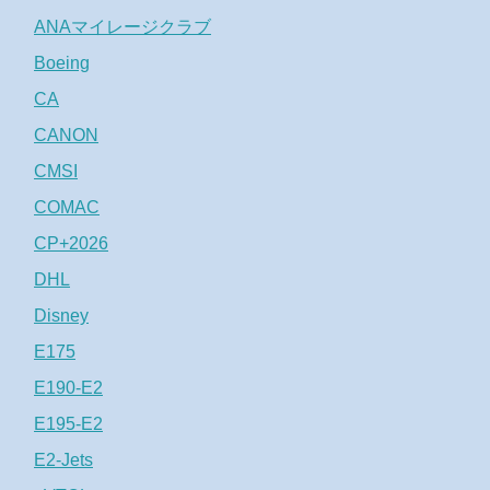
ANAマイレージクラブ
Boeing
CA
CANON
CMSI
COMAC
CP+2026
DHL
Disney
E175
E190-E2
E195-E2
E2-Jets