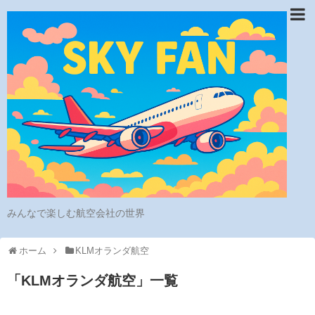
みんなで楽しむ航空会社の世界
ホーム
KLMオランダ航空
「
KLMオランダ航空
」
一覧