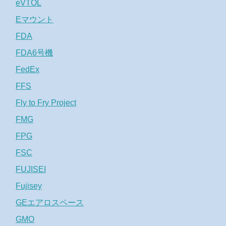
eVTOL
Eマウント
FDA
FDA6号機
FedEx
FFS
Fly to Fry Project
FMG
FPG
FSC
FUJISEI
Fujisey
GEエアロスペース
GMO