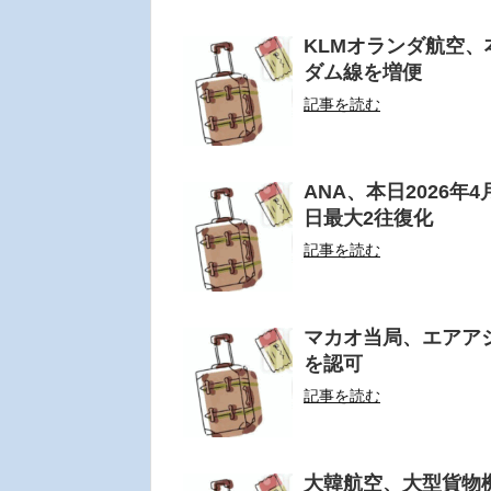
KLMオランダ航空、
ダム線を増便
記事を読む
ANA、本日2026年
日最大2往復化
記事を読む
マカオ当局、エアア
を認可
記事を読む
大韓航空、大型貨物機