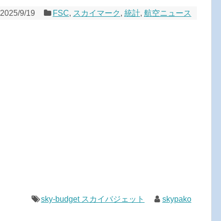
2025/9/19
FSC
,
スカイマーク
,
統計
,
航空ニュース
sky-budget スカイバジェット
skypako