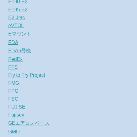
E190-E2
E195-E2
E2-Jets
eVTOL
Eマウント
FDA
FDA6号機
FedEx
FFS
Fly to Fry Project
FMG
FPG
FSC
FUJISEI
Fujisey
GEエアロスペース
GMO