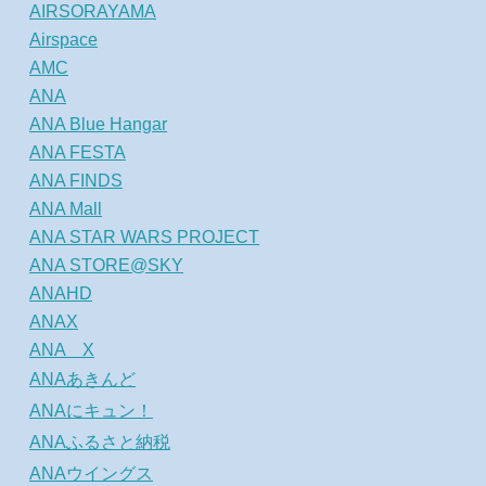
AIRSORAYAMA
Airspace
AMC
ANA
ANA Blue Hangar
ANA FESTA
ANA FINDS
ANA Mall
ANA STAR WARS PROJECT
ANA STORE@SKY
ANAHD
ANAX
ANA X
ANAあきんど
ANAにキュン！
ANAふるさと納税
ANAウイングス