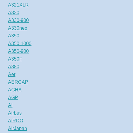
A321XLR
A330
A330-900
A330neo
A350
A350-1000
A350-900
A350F
A380
Aer
AERCAP
AGHA
AGP
AI
Airbus
AIRDO
AirJapan