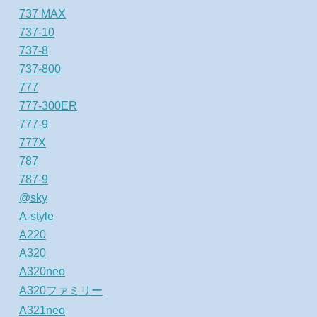
737 MAX
737-10
737-8
737-800
777
777-300ER
777-9
777X
787
787-9
@sky
A-style
A220
A320
A320neo
A320ファミリー
A321neo