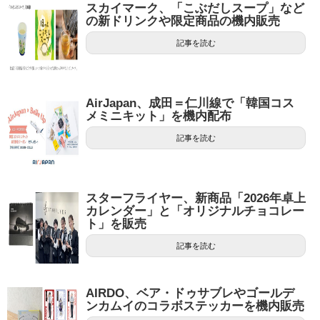
スカイマーク、「こぶだしスープ」など
の新ドリンクや限定商品の機内販売
記事を読む
AirJapan、成田＝仁川線で「韓国コス
メミニキット」を機内配布
記事を読む
スターフライヤー、新商品「2026年卓上
カレンダー」と「オリジナルチョコレー
ト」を販売
記事を読む
AIRDO、ベア・ドゥサブレやゴールデ
ンカムイのコラボステッカーを機内販売