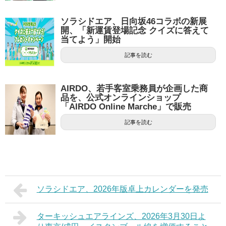
ソラシドエア、日向坂46コラボの新展
開、「新運賃登場記念 クイズに答えて
当てよう」開始
記事を読む
AIRDO、若手客室乗務員が企画した商
品を、公式オンラインショップ
「AIRDO Online Marche」で販売
記事を読む
ソラシドエア、2026年版卓上カレンダーを発売
ターキッシュエアラインズ、2026年3月30日よ