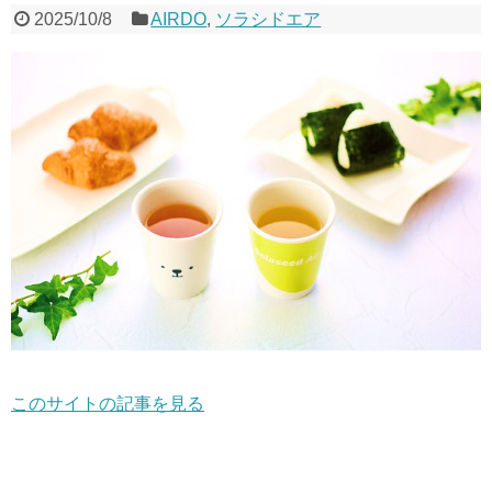
2025/10/8
AIRDO
,
ソラシドエア
このサイトの記事を見る