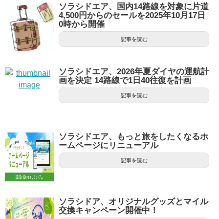
ソラシドエア、国内14路線を対象に片道
4,500円からのセールを2025年10月17日
0時から開催
記事を読む
ソラシドエア、2026年夏ダイヤの運航計
画を決定 14路線で1日40往復を計画
記事を読む
ソラシドエア、もっと旅をしたくなるホ
ームページにリニューアル
記事を読む
ソラシドア、オリジナルグッズとマイル
交換キャンペーン開催中！