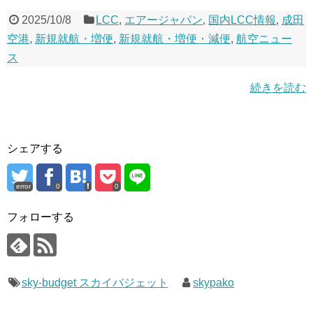
2025/10/8
LCC
,
エアージャパン
,
国内LCC情報
,
成田
空港
,
新規就航・増便
,
新規就航・増便・減便
,
航空ニュー
ス
続きを読む
シェアする
error
0
0
フォローする
sky-budget スカイバジェット
skypako