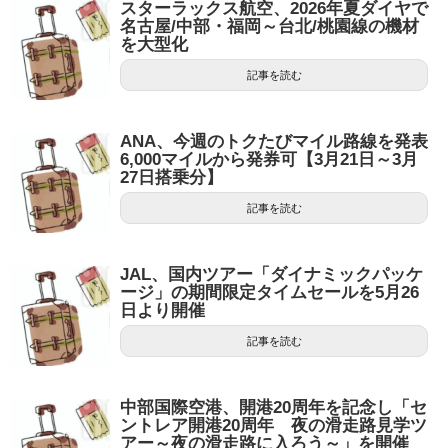
スターラックス航空、2026年夏ダイヤで
名古屋/中部・福岡～台北/桃園線の機材
を大型化
記事を読む
ANA、今週のトクたびマイル路線を発表
6,000マイルから発券可【3月21日～3月
27日搭乗分】
記事を読む
JAL、国内ツアー「ダイナミックパッケ
ージ」の期間限定タイムセールを5月26
日より開催
記事を読む
中部国際空港、開港20周年を記念し「セ
ントレア開港20周年 夜の滑走路見学ツ
アー～夜の滑走路に入ろう～」を開催