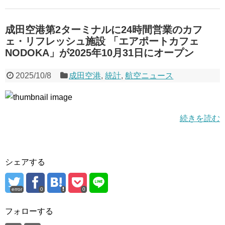
成田空港第2ターミナルに24時間営業のカフ
ェ・リフレッシュ施設 「エアポートカフェ
NODOKA」が2025年10月31日にオープン
2025/10/8
成田空港
,
統計
,
航空ニュース
続きを読む
シェアする
error
0
0
フォローする