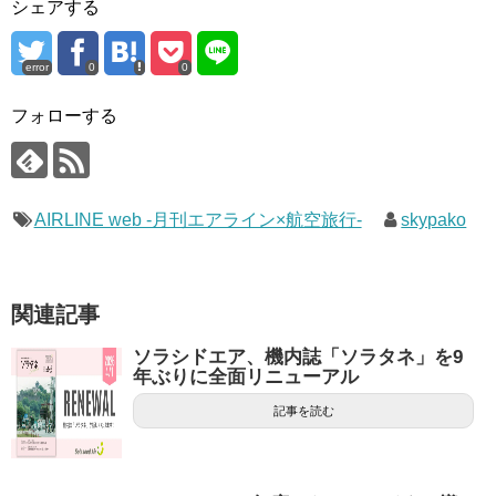
シェアする
error
0
0
フォローする
AIRLINE web -月刊エアライン×航空旅行-
skypako
関連記事
ソラシドエア、機内誌「ソラタネ」を9
年ぶりに全面リニューアル
記事を読む