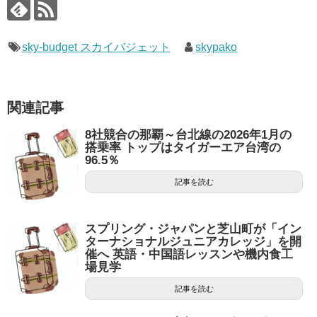
sky-budget スカイバジェット
skypako
関連記事
8社競合の那覇～台北線の2026年1月の
搭乗率 トップはタイガーエア台湾の
96.5％
記事を読む
スプリング・ジャパンと芝山町が「イン
ターナショナルジュニアカレッジ」を開
催へ 英語・中国語レッスンや機内食工
場見学
記事を読む