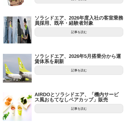
ソラシドエア、2026年度入社の客室乗務
員採用、既卒・経験者対象
記事を読む
ソラシドエア、2026年5月搭乗分から運
賃体系を刷新
記事を読む
AIRDOとソラシドエア、「機内サービ
ス風おもてなしペアカップ」販売
記事を読む