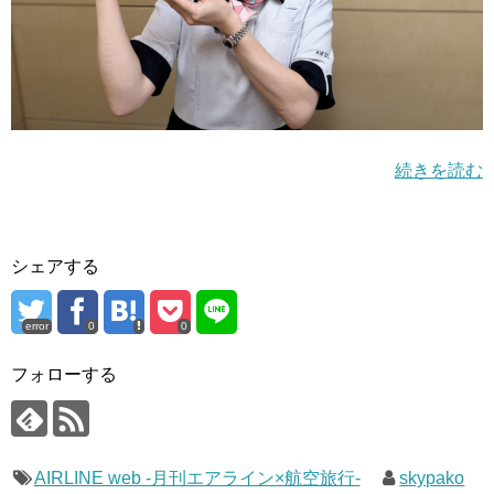
続きを読む
シェアする
error
0
0
フォローする
AIRLINE web -月刊エアライン×航空旅行-
skypako