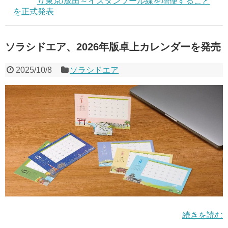
り東京/成田～イスタンブール線を増便すること
を正式発表
ソラシドエア、2026年版卓上カレンダーを発売
2025/10/8
ソラシドエア
続きを読む