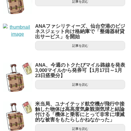
記事を読む
ANAファシリティーズ、仙台空港のビジ
ネスジェット向け格納庫で「整備器材貸
出サービス」を開始
記事を読む
ANA、今週のトクたびマイル路線を発表
3,000マイルから発券可【1月17日～1月
23日搭乗分】
記事を読む
米当局、ユナイテッド航空機が飛行中接
触した物体は高高度気象観測気球と結論
付ける「機体と乗客にとって非常に壊滅
的な被害をもたらしかねなかった」
記事を読む