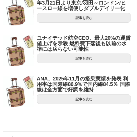
年3月21日より東京/羽田～ロンドン/ヒ
ースロー線を増便しダブルデイリー化
記事を読む
ユナイテッド航空CEO、最大20%の運賃
値上げを示唆 燃料費下落後も以前の水
準には戻らない可能性
記事を読む
ANA、2025年11月の搭乗実績を発表 利
用率は国際線86.9%で国内線84.5％ 国際
線は全方面で好調を維持
記事を読む