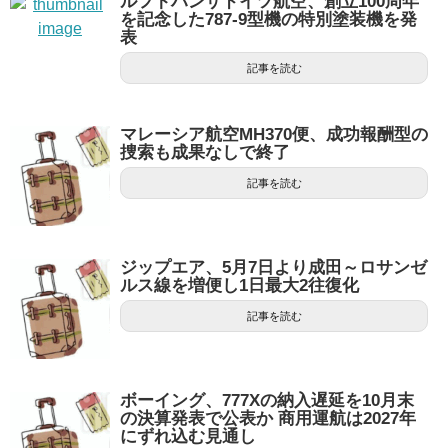
ルフトハンザドイツ航空、創立100周年
を記念した787-9型機の特別塗装機を発
表
記事を読む
マレーシア航空MH370便、成功報酬型の
捜索も成果なしで終了
記事を読む
ジップエア、5月7日より成田～ロサンゼ
ルス線を増便し1日最大2往復化
記事を読む
ボーイング、777Xの納入遅延を10月末
の決算発表で公表か 商用運航は2027年
にずれ込む見通し