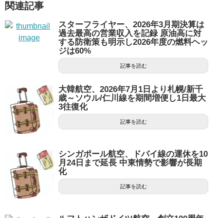
関連記事
スターフライヤー、2026年3月期決算は
過去最高の営業収入を記録 原油高に対
する防衛策も明示し2026年度の燃料ヘッ
ジは60%
記事を読む
大韓航空、2026年7月1日より札幌/新千
歳～ソウル/仁川線を期間増便し1日最大
3往復化
記事を読む
シンガポール航空、ドバイ線の運休を10
月24日まで延長 中東情勢で影響が長期
化
記事を読む