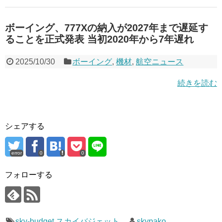
ボーイング、777Xの納入が2027年まで遅延す
ることを正式発表 当初2020年から7年遅れ
2025/10/30
ボーイング
,
機材
,
航空ニュース
続きを読む
シェアする
error
0
0
フォローする
sky-budget スカイバジェット
skypako