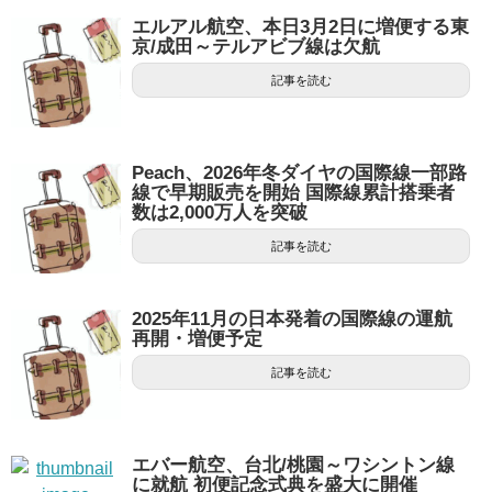
エルアル航空、本日3月2日に増便する東
京/成田～テルアビブ線は欠航
記事を読む
Peach、2026年冬ダイヤの国際線一部路
線で早期販売を開始 国際線累計搭乗者
数は2,000万人を突破
記事を読む
2025年11月の日本発着の国際線の運航
再開・増便予定
記事を読む
エバー航空、台北/桃園～ワシントン線
に就航 初便記念式典を盛大に開催