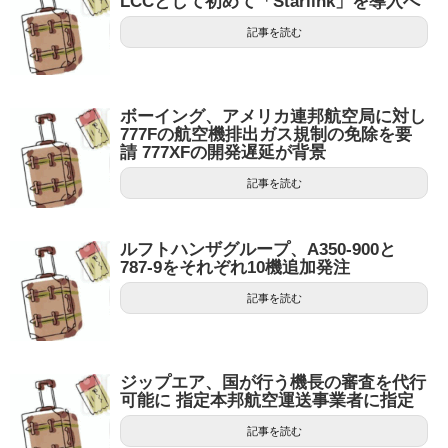
LCCとして初めて「Starlink」を導入へ
記事を読む
ボーイング、アメリカ連邦航空局に対し
777Fの航空機排出ガス規制の免除を要
請 777XFの開発遅延が背景
記事を読む
ルフトハンザグループ、A350-900と
787-9をそれぞれ10機追加発注
記事を読む
ジップエア、国が行う機長の審査を代行
可能に 指定本邦航空運送事業者に指定
記事を読む