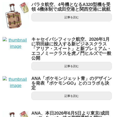
パラタ航空、4号機となるA320型機を受
領 4機体制で成田空港と関西空港に就航
記事を読む
キャセイパシフィック航空、2026年1月
に羽田線に投入する新ビジネスクラス
「アリア・スイート」と新プレミアム・
エコノミークラスを虎ノ門ヒルズで一般
公開
記事を読む
ANA「ポケモンジェット青」のデザイン
を発表『ポケモンGO』とのコラボも決
定
記事を読む
ANA、本日2026年6月5日より東京/成田