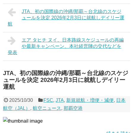
JTA、初の国際線の沖縄/那覇～台北線のスケジ
ュールを決定 2026年2月3日に就航しデイリー運
航
エア タヒチ ヌイ、日本路線スケジュールの再編
や最新キャンペーン、本社経営陣の交代などを
発表
JTA、初の国際線の沖縄/那覇～台北線のスケジ
ュールを決定 2026年2月3日に就航しデイリー
運航
2025/10/30
FSC
,
JTA
,
新規就航・増便・減便
,
日本
航空（JAL）
,
航空ニュース
,
那覇空港