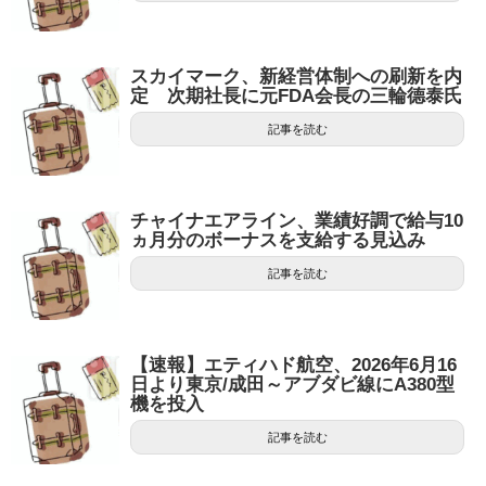
スカイマーク、新経営体制への刷新を内
定 次期社長に元FDA会長の三輪德泰氏
記事を読む
チャイナエアライン、業績好調で給与10
ヵ月分のボーナスを支給する見込み
記事を読む
【速報】エティハド航空、2026年6月16
日より東京/成田～アブダビ線にA380型
機を投入
記事を読む