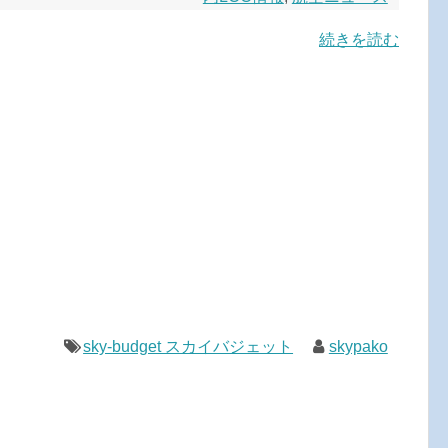
続きを読む
sky-budget スカイバジェット
skypako