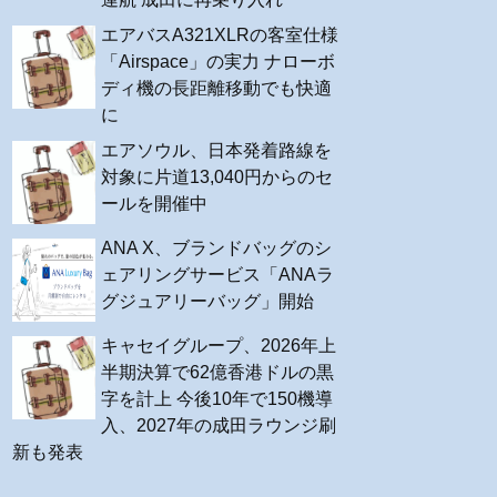
エアバスA321XLRの客室仕様
「Airspace」の実力 ナローボ
ディ機の長距離移動でも快適
に
エアソウル、日本発着路線を
対象に片道13,040円からのセ
ールを開催中
ANA X、ブランドバッグのシ
ェアリングサービス「ANAラ
グジュアリーバッグ」開始
キャセイグループ、2026年上
半期決算で62億香港ドルの黒
字を計上 今後10年で150機導
入、2027年の成田ラウンジ刷
新も発表