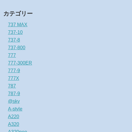
カテゴリー
737 MAX
737-10
737-8
737-800
777
777-300ER
777-9
777X
787
787-9
@sky
A-style
A220
A320
A320neo