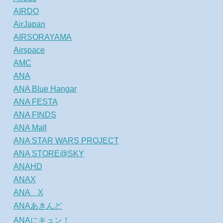
AIRDO
AirJapan
AIRSORAYAMA
Airspace
AMC
ANA
ANA Blue Hangar
ANA FESTA
ANA FINDS
ANA Mall
ANA STAR WARS PROJECT
ANA STORE@SKY
ANAHD
ANAX
ANA X
ANAあきんど
ANAにキュン！