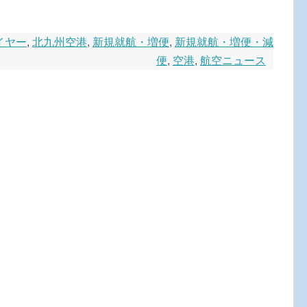
イヤー
,
北九州空港
,
新規就航・増便
,
新規就航・増便・減
便
,
空港
,
航空ニュース