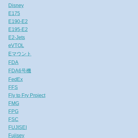
Disney
E175
E190-E2
E195-E2
E2-Jets
eVTOL
Eマウント
FDA
FDA6号機
FedEx
FFS
Fly to Fry Project
FMG
FPG
FSC
FUJISEI
Fujisey