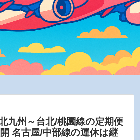
北九州～台北/桃園線の定期便
再開 名古屋/中部線の運休は継