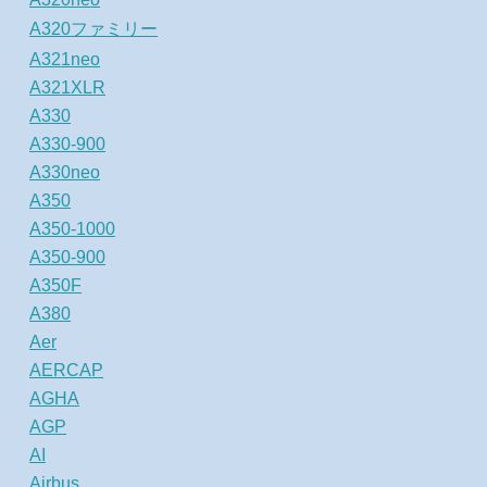
A320ファミリー
A321neo
A321XLR
A330
A330-900
A330neo
A350
A350-1000
A350-900
A350F
A380
Aer
AERCAP
AGHA
AGP
AI
Airbus