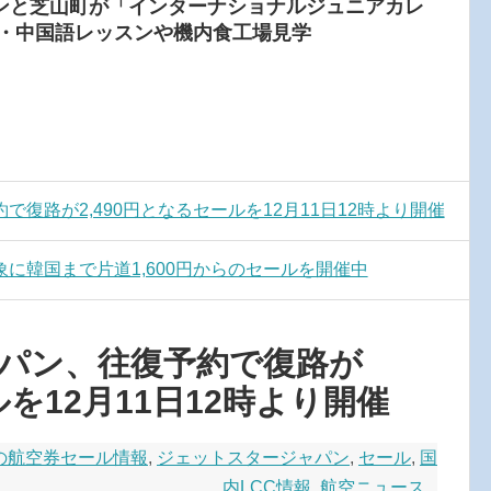
ンと芝山町が「インターナショナルジュニアカレ
語・中国語レッスンや機内食工場見学
復路が2,490円となるセールを12月11日12時より開催
に韓国まで片道1,600円からのセールを開催中
パン、往復予約で復路が
ルを12月11日12時より開催
Cの航空券セール情報
,
ジェットスタージャパン
,
セール
,
国
内LCC情報
,
航空ニュース