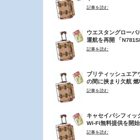
記事を読む
ウエスタングローバル
運航を再開 「N781
記事を読む
ブリティッシュエアウ
の間に挟まり欠航 
記事を読む
キャセイパシフィッ
Wi-Fi無料提供を開始
記事を読む