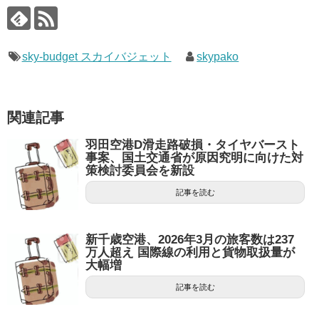
sky-budget スカイバジェット
skypako
関連記事
羽田空港D滑走路破損・タイヤバースト
事案、国土交通省が原因究明に向けた対
策検討委員会を新設
記事を読む
新千歳空港、2026年3月の旅客数は237
万人超え 国際線の利用と貨物取扱量が
大幅増
記事を読む