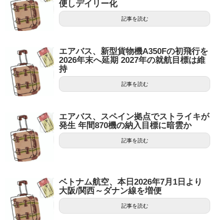
便しデイリー化
記事を読む
エアバス、新型貨物機A350Fの初飛行を
2026年末へ延期 2027年の就航目標は維
持
記事を読む
エアバス、スペイン拠点でストライキが
発生 年間870機の納入目標に暗雲か
記事を読む
ベトナム航空、本日2026年7月1日より
大阪/関西～ダナン線を増便
記事を読む