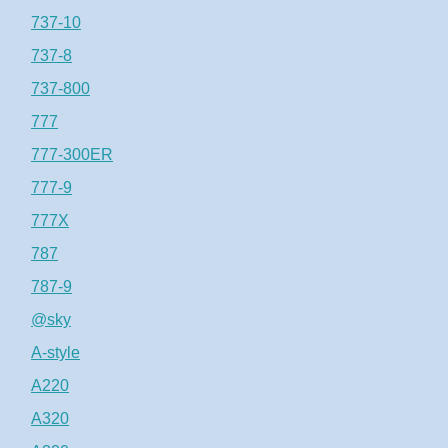
737-10
737-8
737-800
777
777-300ER
777-9
777X
787
787-9
@sky
A-style
A220
A320