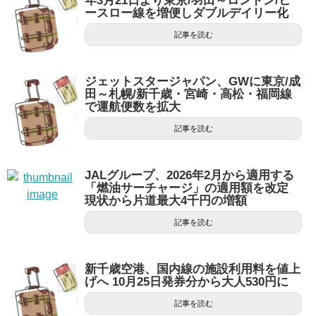
年3月21日より東京/羽田～ロンドン/ヒ
ースロー線を増便しダブルデイリー化
記事を読む
ジェットスタージャパン、GWに東京/成
田～札幌/新千歳・宮崎・高松・福岡線
で運航便数を拡大
記事を読む
JALグループ、2026年2月から適用する
「燃油サーチャージ」の適用額を改定
現状から片道最大4千円の増額
記事を読む
新千歳空港、国内線の施設利用料を値上
げへ 10月25日発券分から大人530円に
記事を読む