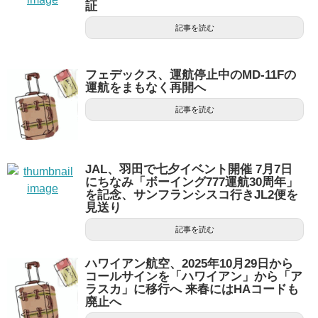
証
記事を読む
フェデックス、運航停止中のMD-11Fの
運航をまもなく再開へ
記事を読む
JAL、羽田で七夕イベント開催 7月7日
にちなみ「ボーイング777運航30周年」
を記念、サンフランシスコ行きJL2便を
見送り
記事を読む
ハワイアン航空、2025年10月29日から
コールサインを「ハワイアン」から「ア
ラスカ」に移行へ 来春にはHAコードも
廃止へ