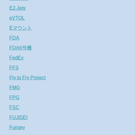
E2-Jets
eVTOL
Eマウント
FDA
FDA6号機
FedEx
FFS
Fly to Fry Project
FMG
FPG
FSC
FUJISEI
Fujisey