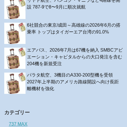
リヤド航空、バンコク・マニラなど4路線を開
設 787-9で8〜9月に順次就航
6社競合の東京/成田～高雄線の2026年6月の搭
乗率 トップはタイガーエア台湾の91.0%
エアバス、2026年7月は67機を納入 SMBCアビ
エーション・キャピタルからの大口発注を含む
204機を新規受注
パラタ航空、3機目のA330-200型機を受領
2027年上半期のアメリカ路線開設へ向け長距
離機材を強化
カテゴリー
737 MAX