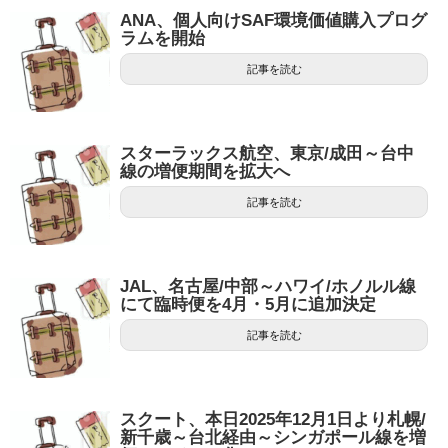
ANA、個人向けSAF環境価値購入プログ
ラムを開始
記事を読む
スターラックス航空、東京/成田～台中
線の増便期間を拡大へ
記事を読む
JAL、名古屋/中部～ハワイ/ホノルル線
にて臨時便を4月・5月に追加決定
記事を読む
スクート、本日2025年12月1日より札幌/
新千歳～台北経由～シンガポール線を増