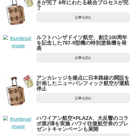
きが完了 6年にわたる統合プロセスが完
了
記事を読む
ルフトハンザドイツ航空、創立100周年
を記念した787-9型機の特別塗装機を発
表
記事を読む
アンカレッジを拠点に日本路線の開設を
計画したニューパシフィック航空が運航
停止
記事を読む
ハワイアン航空×PLAZA、大反響のコラ
ボ第2弾を実施 ハワイ往復航空券のプレ
ゼントキャンペーンも展開