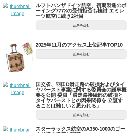
ルフトハンザドイツ航空、初期製造のボ
ーイング777Xの受領拒否も検討 エミレ
ーツ航空に続き2社目
記事を読む
2025年11月のアクセス上位記事TOP10
記事を読む
国交省、羽田D滑走路の破損およびタイ
ヤバースト事案に関する委員会の議事概
要を公開 委員「滑走路接続部の破損と
タイヤバーストとの因果関係を 立証す
ることは難しいと思われる」
記事を読む
スターラックス航空のA350-1000のゴー