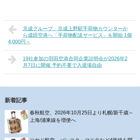
京成グループ、京成上野駅手荷物カウンターか
ら成田空港へ「手荷物配送サービス」を開始 1個
4,000円～
19社参加の羽田空港合同企業説明会が2026年2
月7日に開催 予約不要で入退場自由
新着記事
春秋航空、2026年10月25日より札幌/新千歳～
上海/浦東線を増便へ