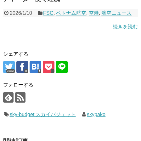
2026/1/10
FSC
,
ベトナム航空
,
空港
,
航空ニュース
続きを読む
シェアする
error
0
0
フォローする
sky-budget スカイバジェット
skypako