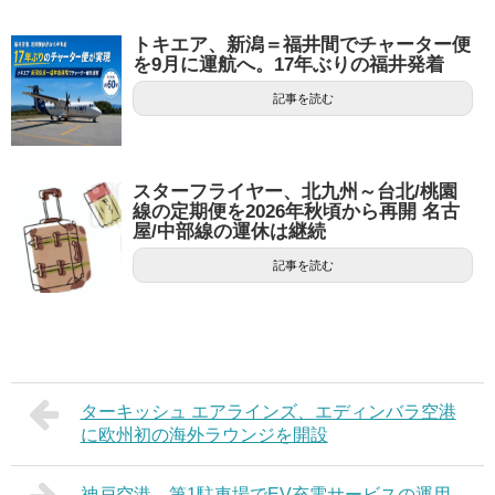
トキエア、新潟＝福井間でチャーター便
を9月に運航へ。17年ぶりの福井発着
記事を読む
スターフライヤー、北九州～台北/桃園
線の定期便を2026年秋頃から再開 名古
屋/中部線の運休は継続
記事を読む
ターキッシュ エアラインズ、エディンバラ空港
に欧州初の海外ラウンジを開設
神戸空港、第1駐車場でEV充電サービスの運用