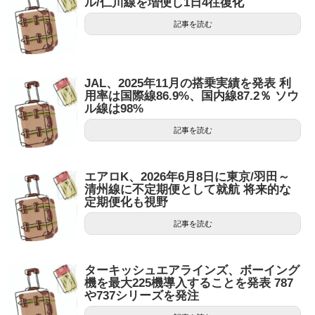
ル/仁川線を増便し1日4往復化
記事を読む
JAL、2025年11月の搭乗実績を発表 利
用率は国際線86.9%、国内線87.2％ ソウ
ル線は98%
記事を読む
エアロK、2026年6月8日に東京/羽田～
清州線に不定期便として就航 将来的な
定期便化も視野
記事を読む
ターキッシュエアラインズ、ボーイング
機を最大225機導入することを発表 787
や737シリーズを発注