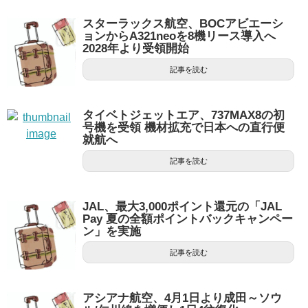
スターラックス航空、BOCアビエーシ
ョンからA321neoを8機リース導入へ
2028年より受領開始
記事を読む
タイベトジェットエア、737MAX8の初
号機を受領 機材拡充で日本への直行便
就航へ
記事を読む
JAL、最大3,000ポイント還元の「JAL
Pay 夏の全額ポイントバックキャンペー
ン」を実施
記事を読む
アシアナ航空、4月1日より成田～ソウ