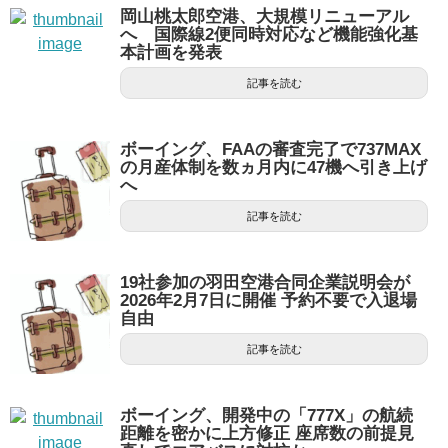
岡山桃太郎空港、大規模リニューアル
へ 国際線2便同時対応など機能強化基
本計画を発表
記事を読む
ボーイング、FAAの審査完了で737MAX
の月産体制を数ヵ月内に47機へ引き上げ
へ
記事を読む
19社参加の羽田空港合同企業説明会が
2026年2月7日に開催 予約不要で入退場
自由
記事を読む
ボーイング、開発中の「777X」の航続
距離を密かに上方修正 座席数の前提見