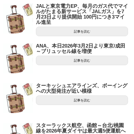
JALと東京電力EP、毎月のガス代でマイ
ルがたまる新サービス「JALガス」を7
月23日より提供開始 100円につき3マイ
ル進呈
記事を読む
ANA、本日2026年3月2日より東京/成田
～ブリュッセル線を増便
記事を読む
ターキッシュエアラインズ、ボーイング
への大型発注が近い模様
記事を読む
スターラックス航空、函館～台北/桃園
線を2026年夏ダイヤは最大週5便運航へ