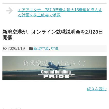
エアアスタナ、787-9型機を最大15機追加導入す
る計画を株主総会で承認
新潟空港が、オンライン就職説明会を2月28日
開催
2026/1/19
新潟空港
,
空港
続きを読む