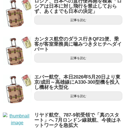
ロシア、日本への直行便再開を模索「ロ
シアは日本に対し飛行を禁止しておら
ず、あくまでも日本の決定」
記事を読む
カンタス航空のダラス行きQF21便、乗
客が客室乗務員に噛みつきタヒチへダイ
バート
記事を読む
エバー航空、本日2026年5月20日より東
京/成田～高雄線にA330-300型機を投入
し機材を大型化
記事を読む
リヤド航空、787-9初受領で「真のスタ
ート」へ 7月ロンドン線就航、今後はネ
ットワークを急拡大