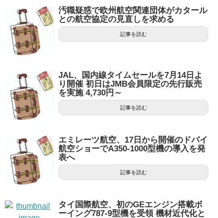
汚職疑惑で欧州航空関連団体がカタール
との航空協定の見直しを求める
記事を読む
JAL、国内線タイムセールを7月14日よ
り開催 初日はJMB会員限定の先行販売
を実施 4,730円～
記事を読む
エミレーツ航空、17日から開催のドバイ
航空ショーでA350-1000型機の導入を発
表へ
記事を読む
タイ国際航空、初のGEエンジン搭載ボ
ーイング787-9型機を受領 機材近代化と