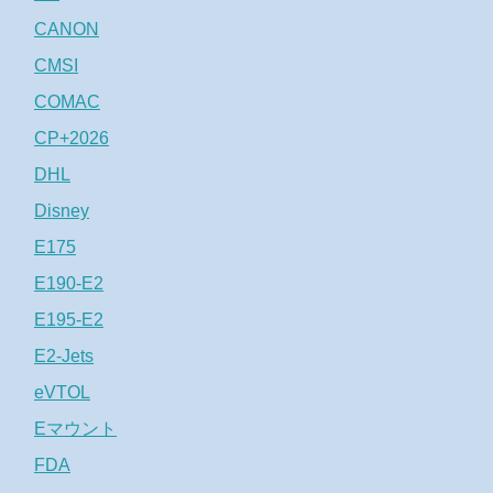
CANON
CMSI
COMAC
CP+2026
DHL
Disney
E175
E190-E2
E195-E2
E2-Jets
eVTOL
Eマウント
FDA