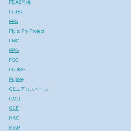
FDA6号機
FedEx
FFS
Fly to Fry Project
FMG
FPG
FSC
FUJISEI
Fujisey
GEエアロスペース
GMO
GSE
HAC
HIAP