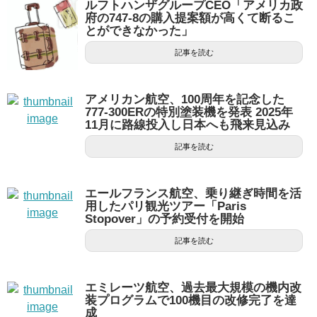
ルフトハンザグループCEO「アメリカ政
府の747-8の購入提案額が高くて断るこ
とができなかった」
記事を読む
アメリカン航空、100周年を記念した
777-300ERの特別塗装機を発表 2025年
11月に路線投入し日本へも飛来見込み
記事を読む
エールフランス航空、乗り継ぎ時間を活
用したパリ観光ツアー「Paris
Stopover」の予約受付を開始
記事を読む
エミレーツ航空、過去最大規模の機内改
装プログラムで100機目の改修完了を達
成