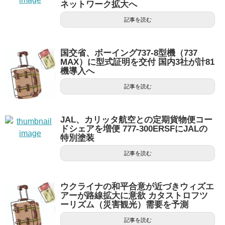
ネットワーク拡大へ
記事を読む
国交省、ボーイング737-8型機（737
MAX）に型式証明を交付 国内3社が計81
機導入へ
記事を読む
JAL、カリッタ航空との定期貨物便コー
ドシェアを増便 777-300ERSFにJALの
特別塗装
記事を読む
ウクライナの和平合意が近づきウィズエ
アーが路線拡大に意欲 カタストロフツ
ーリズム（災害観光）需要を予測
記事を読む