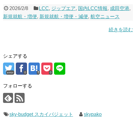
2026/2/8
LCC
,
ジップエア
,
国内LCC情報
,
成田空港
,
新規就航・増便
,
新規就航・増便・減便
,
航空ニュース
続きを読む
シェアする
error
0
0
フォローする
sky-budget スカイバジェット
skypako