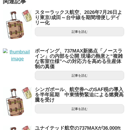
関連記事
スターラックス航空、2026年7月26日よ
り東京/成田～台中線を期間増便しデイ
リー化
記事を読む
ボーイング、737MAX新拠点「ノースラ
イン」の内部を公開 現場の熱意と“複雑
な客室仕様”への対応力を高める生産体
制の真価
記事を読む
シンガポール、航空券へのSAF税の導入
を半年延期 中東情勢緊迫による燃費高
騰を受け
記事を読む
ユナイテッド航空の737MAXが36,000ft