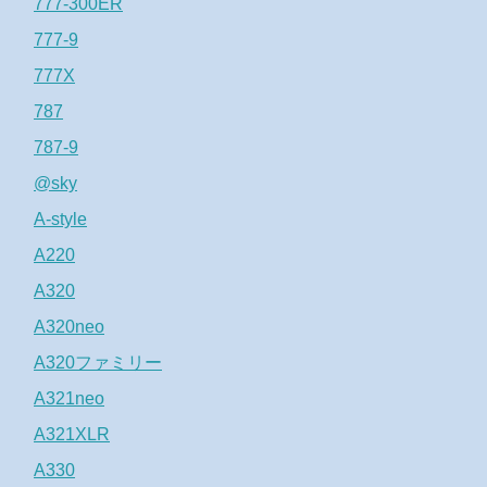
777-300ER
777-9
777X
787
787-9
@sky
A-style
A220
A320
A320neo
A320ファミリー
A321neo
A321XLR
A330