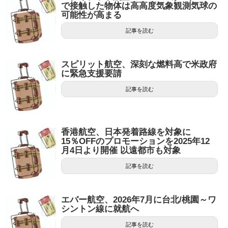
で接触した物体は高高度気象観測気球の
可能性が高まる
記事を読む
スピリット航空、深刻な燃料高で米政府
に緊急支援要請
記事を読む
香港航空、日本発着路線を対象に
15％OFFのプロモーションを2025年12
月4日より開催 以遠都市も対象
記事を読む
エバー航空、2026年7月に台北/桃園～ワ
シントン線に就航へ
記事を読む