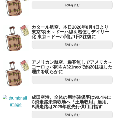
記事を読む
カタール航空、本日2026年8月4日より
東京/羽田～ドーハ線を増便しデイリー
化 東京～ドーハ間は1日3往復に
記事を読む
アメリカン航空、乗客無しでアメリカ～
ヨーロッパ間をA321neoで約20往復した
理由を明らかに
記事を読む
成田空港、全体の用地確保率は90.4%に
C滑走路未買収地へ「土地収用」適用、
B滑走路は2029年度先行供用目指す
記事を読む