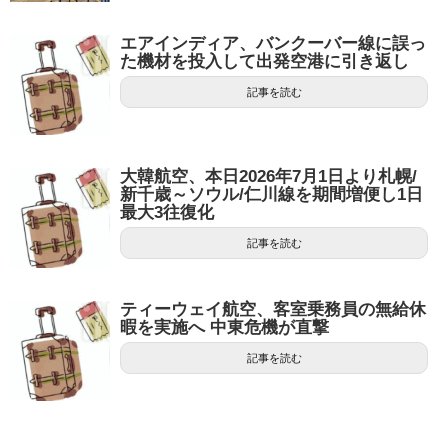
エアインディア、バンクーバー線に誤っ
た機材を投入して出発空港に引き返し
記事を読む
大韓航空、本日2026年7月1日より札幌/
新千歳～ソウル/仁川線を期間増便し1日
最大3往復化
記事を読む
ティーウェイ航空、客室乗務員の無給休
暇を実施へ 中東危機が直撃
記事を読む