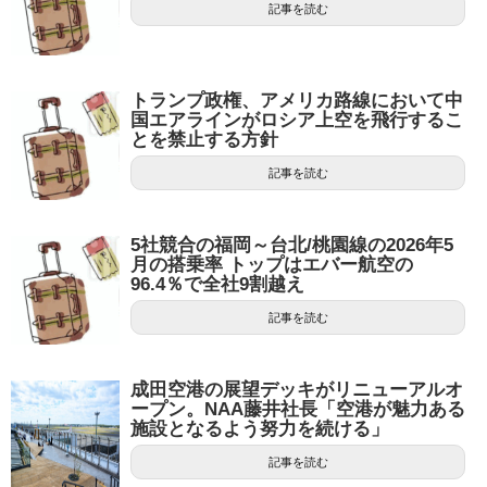
記事を読む
トランプ政権、アメリカ路線において中
国エアラインがロシア上空を飛行するこ
とを禁止する方針
記事を読む
5社競合の福岡～台北/桃園線の2026年5
月の搭乗率 トップはエバー航空の
96.4％で全社9割越え
記事を読む
成田空港の展望デッキがリニューアルオ
ープン。NAA藤井社長「空港が魅力ある
施設となるよう努力を続ける」
記事を読む