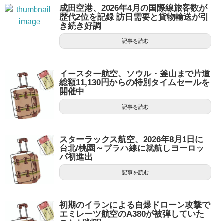
成田空港、2026年4月の国際線旅客数が
歴代2位を記録 訪日需要と貨物輸送が引
き続き好調
記事を読む
イースター航空、ソウル・釜山まで片道
総額11,130円からの特別タイムセールを
開催中
記事を読む
スターラックス航空、2026年8月1日に
台北/桃園～プラハ線に就航しヨーロッ
パ初進出
記事を読む
初期のイランによる自爆ドローン攻撃で
エミレーツ航空のA380が被弾していた