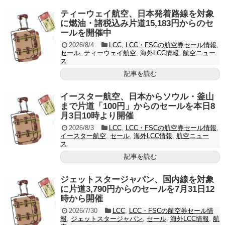
ティーウェイ航空、日本発着路線を対象
に燃油・諸税込み片道15,183円からのセ
ールを開催中
2026/8/4
LCC
,
LCC・FSCの航空券セール情報
,
セール
,
ティーウェイ航空
,
海外LCC情報
,
航空ニュー
ス
記事を読む
イースター航空、日本からソウル・釜山
まで片道「100円」からのセールを本日8
月3日10時より開催
2026/8/3
LCC
,
LCC・FSCの航空券セール情報
,
イースター航空
,
セール
,
海外LCC情報
,
航空ニュー
ス
記事を読む
ジェットスタージャパン、国内線を対象
に片道3,790円からのセールを7月31日12
時から開催
2026/7/30
LCC
,
LCC・FSCの航空券セール情
報
,
ジェットスタージャパン
,
セール
,
海外LCC情報
,
航