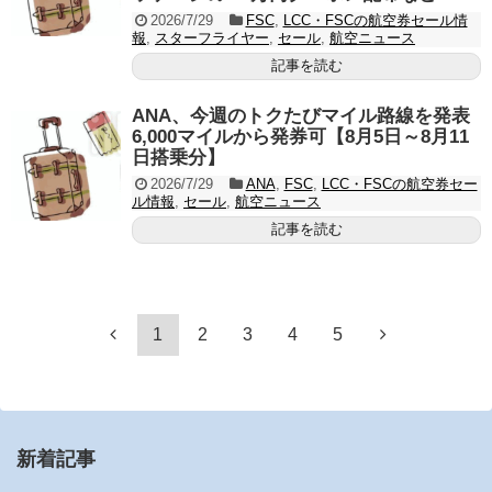
2026/7/29
FSC
,
LCC・FSCの航空券セール情
報
,
スターフライヤー
,
セール
,
航空ニュース
記事を読む
ANA、今週のトクたびマイル路線を発表
6,000マイルから発券可【8月5日～8月11
日搭乗分】
2026/7/29
ANA
,
FSC
,
LCC・FSCの航空券セー
ル情報
,
セール
,
航空ニュース
記事を読む
1
2
3
4
5
新着記事