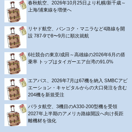
春秋航空、2026年10月25日より札幌/新千歳～
上海/浦東線を増便へ
リヤド航空、バンコク・マニラなど4路線を開
設 787-9で8〜9月に順次就航
6社競合の東京/成田～高雄線の2026年6月の搭
乗率 トップはタイガーエア台湾の91.0%
エアバス、2026年7月は67機を納入 SMBCアビ
エーション・キャピタルからの大口発注を含む
204機を新規受注
パラタ航空、3機目のA330-200型機を受領
2027年上半期のアメリカ路線開設へ向け長距
離機材を強化