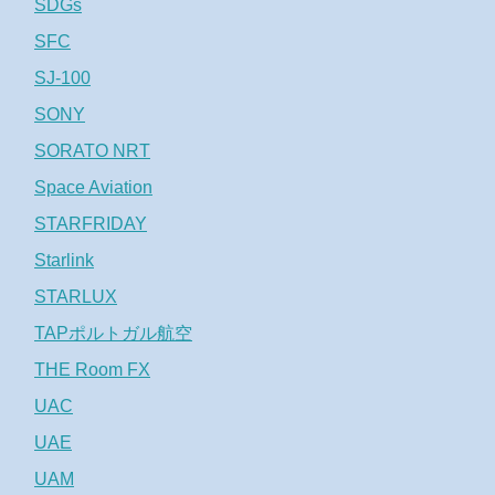
SDGs
SFC
SJ-100
SONY
SORATO NRT
Space Aviation
STARFRIDAY
Starlink
STARLUX
TAPポルトガル航空
THE Room FX
UAC
UAE
UAM