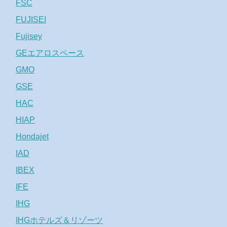
FSC
FUJISEI
Fujisey
GEエアロスペース
GMO
GSE
HAC
HIAP
Hondajet
IAD
IBEX
IFE
IHG
IHGホテルズ＆リゾーツ