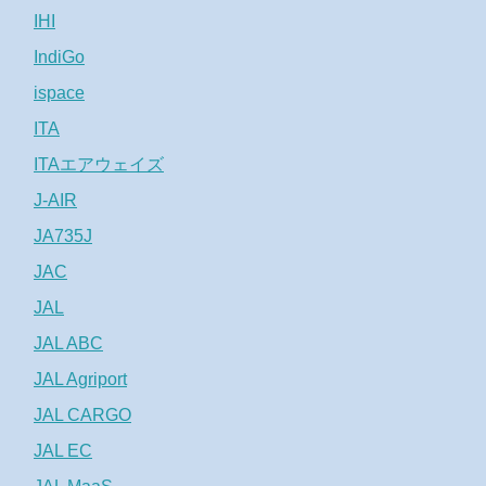
IHI
IndiGo
ispace
ITA
ITAエアウェイズ
J-AIR
JA735J
JAC
JAL
JAL ABC
JAL Agriport
JAL CARGO
JAL EC