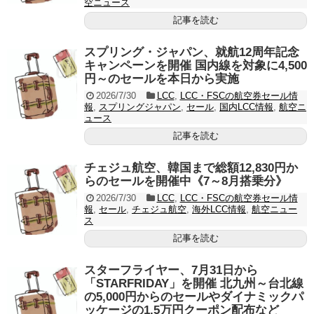
空ニュース
記事を読む
スプリング・ジャパン、就航12周年記念
キャンペーンを開催 国内線を対象に4,500
円～のセールを本日から実施
2026/7/30
LCC
,
LCC・FSCの航空券セール情
報
,
スプリングジャパン
,
セール
,
国内LCC情報
,
航空ニ
ュース
記事を読む
チェジュ航空、韓国まで総額12,830円か
らのセールを開催中《7～8月搭乗分》
2026/7/30
LCC
,
LCC・FSCの航空券セール情
報
,
セール
,
チェジュ航空
,
海外LCC情報
,
航空ニュー
ス
記事を読む
スターフライヤー、7月31日から
「STARFRIDAY」を開催 北九州～台北線
の5,000円からのセールやダイナミックパ
ッケージの1.5万円クーポン配布など