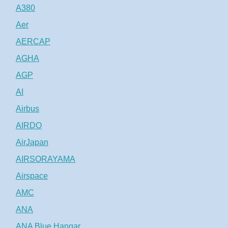
A380
Aer
AERCAP
AGHA
AGP
AI
Airbus
AIRDO
AirJapan
AIRSORAYAMA
Airspace
AMC
ANA
ANA Blue Hangar