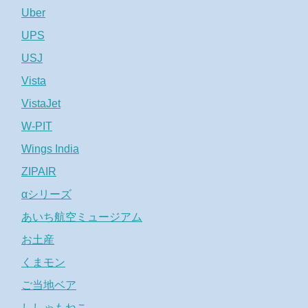
Uber
UPS
USJ
Vista
VistaJet
W-PIT
Wings India
ZIPAIR
αシリーズ
あいち航空ミュージアム
お土産
くまモン
ご当地ベア
ししゃもねこ