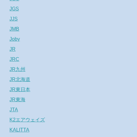
JGS
JJS
JMB
Joby
JR
JRC
JR九州
JR北海道
JR東日本
JR東海
JTA
K2エアウェイズ
KALITTA