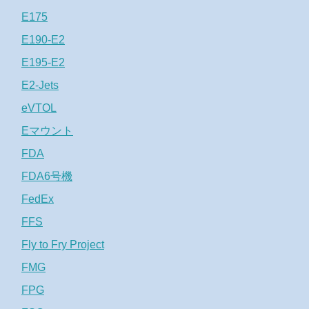
E175
E190-E2
E195-E2
E2-Jets
eVTOL
Eマウント
FDA
FDA6号機
FedEx
FFS
Fly to Fry Project
FMG
FPG