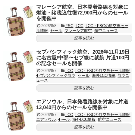
マレーシア航空、日本発着路線を対象に
燃油・諸税込往復72,900円からのセール
を開催中
2026/8/8
FSC
,
LCC
,
LCC・FSCの航空券セー
ル情報
,
セール
,
マレーシア航空
,
航空ニュース
記事を読む
セブパシフィック航空、2026年11月19日
に名古屋/中部〜セブ線に就航 片道100円
の記念セールも開催
2026/8/7
LCC
,
LCC・FSCの航空券セール情報
,
セブパシフィック航空
,
セール
,
海外LCC情報
,
航空ニ
ュース
記事を読む
エアソウル、日本発着路線を対象に片道
13,040円からのセールを開催中
2026/8/7
LCC
,
LCC・FSCの航空券セール情報
,
エアソウル
,
セール
,
海外LCC情報
,
航空ニュース
記事を読む