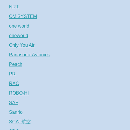
NRT
OM SYSTEM
one world
oneworld
Only You Air
Panasonic Avionics
Peach
PR
RAC
ROBO-HI
SAF
Sanrio
SCAT航空