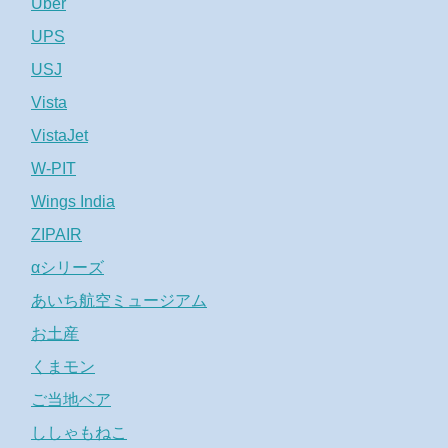
Uber
UPS
USJ
Vista
VistaJet
W-PIT
Wings India
ZIPAIR
αシリーズ
あいち航空ミュージアム
お土産
くまモン
ご当地ベア
ししゃもねこ