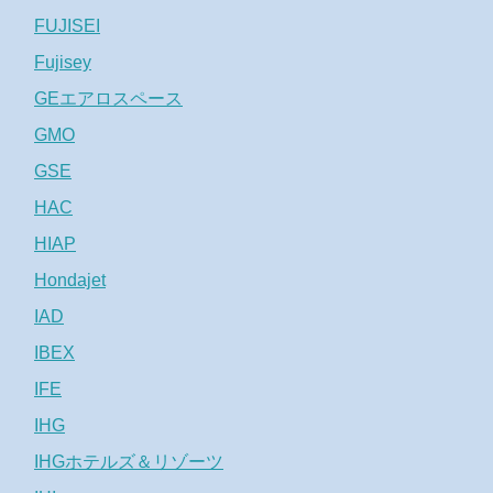
FUJISEI
Fujisey
GEエアロスペース
GMO
GSE
HAC
HIAP
Hondajet
IAD
IBEX
IFE
IHG
IHGホテルズ＆リゾーツ