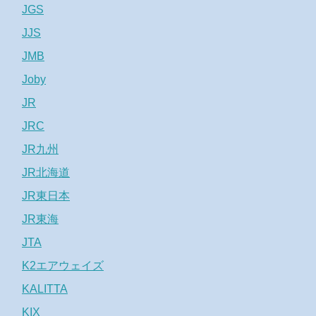
JGS
JJS
JMB
Joby
JR
JRC
JR九州
JR北海道
JR東日本
JR東海
JTA
K2エアウェイズ
KALITTA
KIX