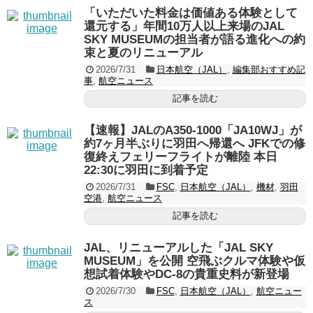
「いただいた料金は価値ある体験として
還元する」年間10万人以上来場のJAL
SKY MUSEUMの担当者が語る進化への約
束と夏のリニューアル
2026/7/31
日本航空（JAL）
,
編集部おすすめ記
事
,
航空ニュース
記事を読む
【速報】JALのA350-1000「JA10WJ」が
約7ヶ月半ぶりに羽田へ帰還へ JFKでの修
復終えフェリーフライトが離陸 本日
22:30に羽田に到着予定
2026/7/31
FSC
,
日本航空（JAL）
,
機材
,
羽田
空港
,
航空ニュース
記事を読む
JAL、リニューアルした「JAL SKY
MUSEUM」を公開 空飛ぶクルマ体験や仮
想試着体験やDC-8の貴重史料が新登場
2026/7/30
FSC
,
日本航空（JAL）
,
航空ニュー
ス