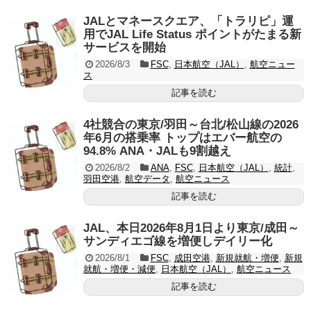
JALとマネースクエア、「トラリピ」運
用でJAL Life Status ポイントがたまる新
サービスを開始
2026/8/3
FSC
,
日本航空（JAL）
,
航空ニュー
ス
記事を読む
4社競合の東京/羽田～台北/松山線の2026
年6月の搭乗率 トップはエバー航空の
94.8% ANA・JALも9割越え
2026/8/2
ANA
,
FSC
,
日本航空（JAL）
,
統計
,
羽田空港
,
航空データ
,
航空ニュース
記事を読む
JAL、本日2026年8月1日より東京/成田～
サンディエゴ線を増便しデイリー化
2026/8/1
FSC
,
成田空港
,
新規就航・増便
,
新規
就航・増便・減便
,
日本航空（JAL）
,
航空ニュース
記事を読む