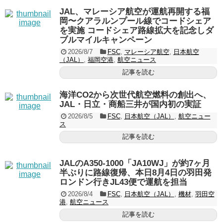
JAL、マレーシア航空が運航再開する福
岡〜クアラルンプール線でコードシェア
を実施 コードシェア路線拡大を記念しダ
ブルマイルキャンペーン
2026/8/7
FSC
,
マレーシア航空
,
日本航空
（JAL）
,
福岡空港
,
航空ニュース
記事を読む
海洋CO2から次世代航空燃料の創出へ、
JAL・日立・商船三井が国内初の実証
2026/8/5
FSC
,
日本航空（JAL）
,
航空ニュー
ス
記事を読む
JALのA350-1000「JA10WJ」が約7ヶ月
半ぶりに路線復帰、本日8月4日の羽田発
ロンドン行きJL43便で運航を担当
2026/8/4
FSC
,
日本航空（JAL）
,
機材
,
羽田空
港
,
航空ニュース
記事を読む