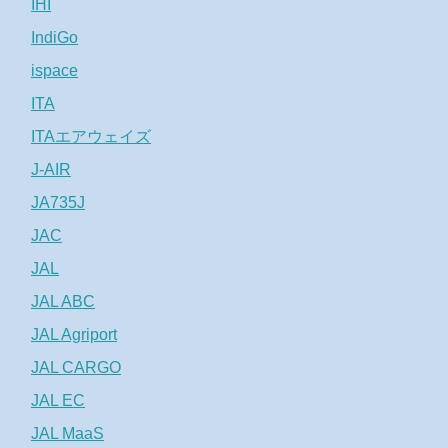
IHI
IndiGo
ispace
ITA
ITAエアウェイズ
J-AIR
JA735J
JAC
JAL
JAL ABC
JAL Agriport
JAL CARGO
JAL EC
JAL MaaS