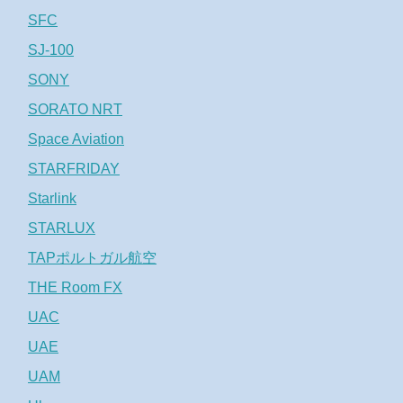
SFC
SJ-100
SONY
SORATO NRT
Space Aviation
STARFRIDAY
Starlink
STARLUX
TAPポルトガル航空
THE Room FX
UAC
UAE
UAM