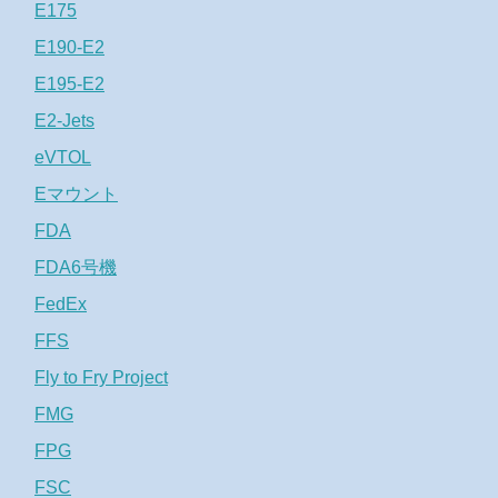
E175
E190-E2
E195-E2
E2-Jets
eVTOL
Eマウント
FDA
FDA6号機
FedEx
FFS
Fly to Fry Project
FMG
FPG
FSC