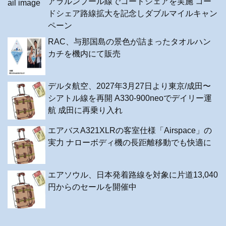
アラルンプール線でコードシェアを実施 コー
ドシェア路線拡大を記念しダブルマイルキャン
ペーン
RAC、与那国島の景色が詰まったタオルハン
カチを機内にて販売
デルタ航空、2027年3月27日より東京/成田〜
シアトル線を再開 A330-900neoでデイリー運
航 成田に再乗り入れ
エアバスA321XLRの客室仕様「Airspace」の
実力 ナローボディ機の長距離移動でも快適に
エアソウル、日本発着路線を対象に片道13,040
円からのセールを開催中